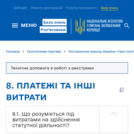
Вебсайт
Реєстр декларацій
Реєстр прозорості
База знань
ІСМ Д
База знань
МЕНЮ
Роз’яснення
Головна
Політичним партіям
Роз’яснення Закону України «Про політ
Технічна допомога в роботі з реєстрами
8. ПЛАТЕЖІ ТА ІНШІ
ВИТРАТИ
8.1. Що розуміється під
витратами на здійснення
статутної діяльності?