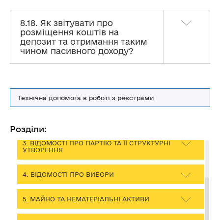
Роз’яснення Закону України «Про політичні партії в
8.18. Як звітувати про
Україні» стосовно фінансування та подання звітності
розміщення коштів на
політичних партій до Реєстру POLITDATA
депозит та отримання таким
чином пасивного доходу?
ПЕРЕЛІК СКОРОЧЕНЬ
1. ЗАГАЛЬНІ ПИТАННЯ ПОДАННЯ ЗВІТНОСТІ
ДО РЕЄСТРУ
Технічна допомога в роботі з реєстрами
2. КОЛИ, ЯК І В ЯКОМУ ВИГЛЯДІ ПОДАЄТЬСЯ
ЗВІТ
Розділи:
3. ВІДОМОСТІ ПРО ПАРТІЮ ТА ЇЇ СТРУКТУРНІ
УТВОРЕННЯ
4. ВІДОМОСТІ ПРО ВИБОРИ
5. МАЙНО ТА НЕМАТЕРІАЛЬНІ АКТИВИ