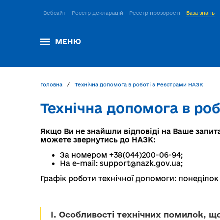
Вебсайт
Реєстр декларацій
Реєстр прозорості
База знань
МЕНЮ
Головна
Технічна допомога в роботі з Реєстрами НАЗК
Технічна допомога в ро
Якщо Ви не знайшли відповіді на Ваше запит
можете звернутись до НАЗК:
За номером +38(044)200-06-94;
На e-mail: support@nazk.gov.ua;
Графік роботи технічної допомоги: понеділок – 
I. Особливості технічних помилок, щ