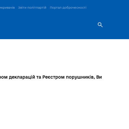
икривачів
Звіти політпартій
Портал доброчесності
тром декларацій та Реєстром порушників, Ви