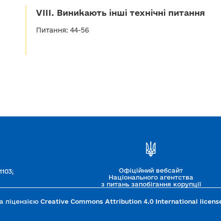
VIII. Виникають інші технічні питання
Питання: 44-56
Офіційний вебсайт
1103;
Національного агентства
з питань запобігання корупції
за ліцензією
Creative Commons Attribution 4.0 International licens