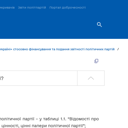
икривачів
Звіти політпартій
Портал доброчесності
країні» стосовно фінансування та подання звітності політичних партій
4. 
і?
олітичної партії – у таблиці 1.1. “Відомості про
інності, цінні папери політичної партії”;