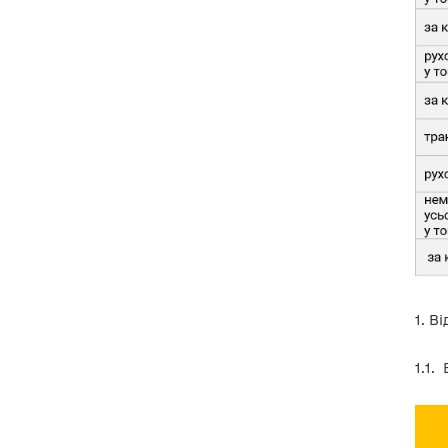
відомості про майно на яке
накладено обтяження?
4.10. Чи потрібно дублювати
інформацію про отримання
спонсорського внеску у вигляді
безоплатного користування
приміщенням на конкретний
строк у таблиці 6.1 “Спонсорські
внески на користь політичної
партії” розділу ІІІ “Відомості про
внески на користь політичної
партії, у тому числі за кордоном,
залежно від виду внеску” та у
таблицях глави 2 “Відомості про
майно, у тому числі за
кордоном, що перебуває на
праві користування політичної
партії розділі” розділу І
“Відомості про майно,
1. В
нематеріальні цінності, цінні
папери політичної партії” Звіту?
1.1.
5. Внески, доходи
6. Державне фінансування