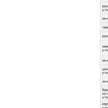
відображається у Звіті?
4.4. Які відомості про цінні
папери слід відображати у
Звіті?
4.5. Які особливості
відображення відомостей про
майно політичної партії?
4.6. Як відображати відомості
про власника майна, що
перебуває на праві
користування на підставі
договору суборенди у партії у
разі відсутності таких даних?
4.7. Як звітувати про відчуження
майна партією?
4.8. Які особливості
відображення придбаних
матеріальних цінностей
(майна)?
4.9. Чи потрібно відображати