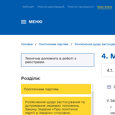
Вебсайт
Реєстр декларацій
Реєстр прозорості
База знань
МЕНЮ
Головна
Політичним партіям
Роз'яснення щодо застосува
4. 
Технічна допомога в роботі з
реєстрами
4.1
Розділи:
Політичним партіям
У Зв
Роз'яснення щодо застосування та
дотримання окремих положень
Закону України «Про політичні
не
партії в Україні» стосовно