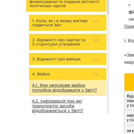
фінансування та подання звітності
політичних партій
фі
не
1. Коли, як і в якому вигляді
подається Звіт
Прик
2. Відомості про партію та
І. В
її структурні утворення
«Зве
3. Відомості про вибори
квар
4. Майно
4.1. Яке нерухоме майно
потрібно відображати у Звіті?
4.2. Інформація про які
транспортні засоби
відображається у Звіті?
4.3. Інформація про які
нематеріальні активи (природні,
комерційні тощо)