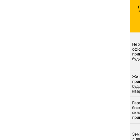
7. Платежі (витрати)
8. Фінансові зобов’язання
9. Додатки та
підтверджуючі документи
10. Відповідальність
Коментарі до Роз'яснень