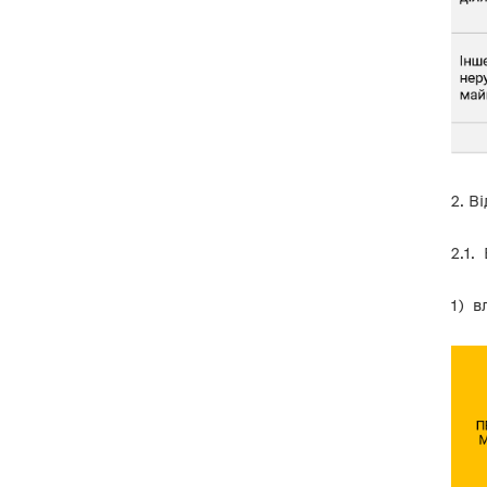
2. В
2.1.
1) в