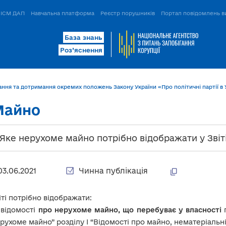
ІСМ ДАП
Навчальна платформа
Реєстр порушників
Портал повідомлень в
База знань
Роз’яснення
ння та дотримання окремих положень Закону України «Про політичні партії в У
Майно
. Яке нерухоме майно потрібно відображати у Звіт
03.06.2021
Чинна публікація
іті потрібно відображати:
відомості
про нерухоме майно, що перебуває у власності
п
рухоме майно” розділу І “Відомості про майно, нематеріальні ц