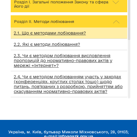
Розділ I. Загальні положення Закону та сфера
його дії
Розділ ІІ. Методи лобіювання
2.1. Що є методами лобіювання?
2.2. Які є методи лобіювання?
2.3. Чи є методом лобіювання висловлення
пропозицій до нормативно-правових актів у
мережі «Інтернет»?
2.4. Чи є методом лобіюванням участь у заходах
(конференціях, круглих столах тощо) щодо
питань, пов’язаних з розробкою, прийняттям або
скасуванням нормативно-правових актів?
2.5. Чи має запрошення об’єкта лобіювання для
участі у зустрічах, конференціях, інших заходах
стосуватись предмета лобіювання, щоб
вважатись методом лобіювання?
2.6. Чи є методом лобіювання подання об’єкту
Україна, м. Київ, бульвар Миколи Міхновського, 28, 01103;
лобіювання пропозицій до проєкту нормативно-
e-mail:
info@nazk.gov.ua