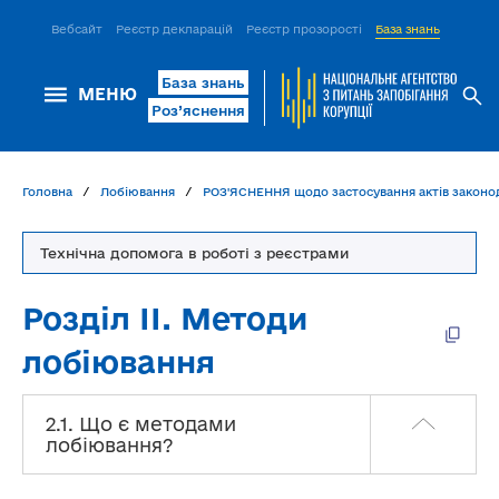
Вебсайт
Реєстр декларацій
Реєстр прозорості
База знань
ІСМ Д
База знань
МЕНЮ
Роз’яснення
Головна
Лобіювання
РОЗ'ЯСНЕННЯ щодо застосування актів законод
Технічна допомога в роботі з реєстрами
Розділ ІІ. Методи
лобіювання
2.1. Що є методами
лобіювання?