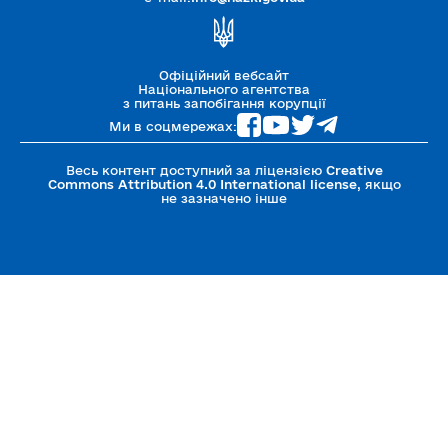
правового акта працівником юридичної особи?
2.7. Що вважається коштами, витраченими
суб’єктом лобіювання за кожною сферою
лобіювання, із переліком предметів лобіювання
Офіційний вебсайт
протягом звітного періоду?
Національного агентства
з питань запобігання корупції
Ми в соцмережах:
Розділ III. Договір про надання послуг з
лобіювання
Весь контент доступний за ліцензією
Creative
Commons Attribution 4.0 International license
, якщо
не зазначено інше