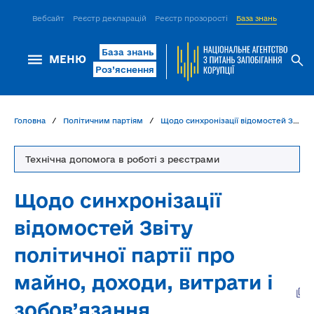
Вебсайт
Реєстр декларацій
Реєстр прозорості
База знань
ІСМ Д
База знань
МЕНЮ
Роз’яснення
Головна
Політичним партіям
Щодо синхронізації відомостей Звіту політичної партії про майно, доходи, витрати і зобов’язання фінансового характеру та бухгалтерського обліку політичної партії
Технічна допомога в роботі з реєстрами
Щодо синхронізації
відомостей Звіту
політичної партії про
майно, доходи, витрати і
зобов’язання