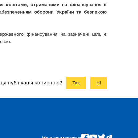
я коштами, отриманими на фінансування її
 забезпеченням оборони України та безпекою
ржавного фінансування на зазначені цілі, є
сією.
 ця публікація корисною?
Так
Ні
Ми в соцмережах: