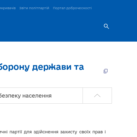
икривачів
Звіти політпартій
Портал доброчесності
оборону держави та
 безпеку населення
ні партії для здійснення захисту своїх прав і