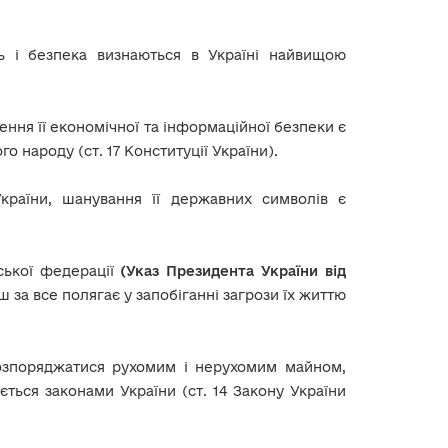
сть і безпека визнаються в Україні найвищою
чення її економічної та інформаційної безпеки є
народу (ст. 17 Конституції України).
 України, шанування її державних символів є
йської федерації
(Указ Президента України від
 за все полягає у запобіганні загрози їх життю
розпоряджатися рухомим і нерухомим майном,
ться законами України (ст. 14 Закону України