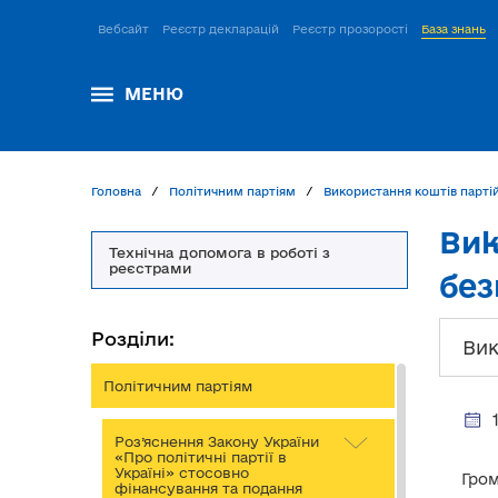
Вебсайт
Реєстр декларацій
Реєстр прозорості
База знань
МЕНЮ
Головна
Політичним партіям
Використання коштів парті
Вик
Технічна допомога в роботі з
реєстрами
без
Розділи:
Вик
Політичним партіям
Роз’яснення Закону України
«Про політичні партії в
Україні» стосовно
Гром
фінансування та подання