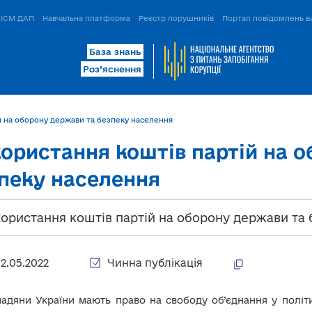
ІСМ ДАП
Навчальна платформа
Реєстр порушників
Портал повідомлень в
База знань
Роз’яснення
й на оборону держави та безпеку населення
ористання коштів партій на 
пеку населення
ористання коштів партій на оборону держави та
12.05.2022
Чинна публікація
адяни України мають право на свободу об’єднання у політич