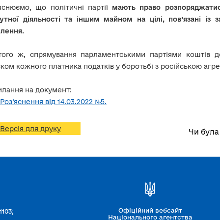
яснюємо, що політичні партії
мають право розпоряджатис
тутної діяльності та іншим майном на цілі, пов’язані із
лення.
того ж, спрямування парламентськими партіями коштів де
ком кожного платника податків у боротьбі з російською агре
лання на документ:
Роз’яснення від 14.03.2022 №5.
Версія для друку
Чи була
Офіційний вебсайт
1103;
Національного агентства