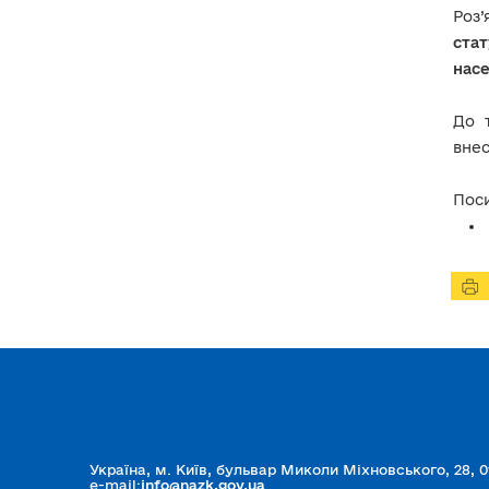
зовнішнього незалежного
Роз’
аудиту фінансової звітності
політичної партії
ста
насе
Роз'яснення щодо
застосування та
До 
дотримання окремих
положень Закону України
внес
«Про політичні партії в
Україні» стосовно
фінансування та подання
Поси
звітності політичних партій
Україна, м. Київ, бульвар Миколи Міхновського, 28, 0
e-mail:
info@nazk.gov.ua