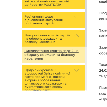
звітності політичних партій
своб
до Реєстру POLITDATA
Люди
Роз'яснення щодо
соці
відновлення звітування
політичних партій
Захи
Використання коштів партій
найв
на оборону держави та
безпеку населення
Захи
Використання коштів партій на
обов
оборону держави та безпеку
населення
Таки
Щодо синхронізації
24.0
відомостей Звіту політичної
та з
партії про майно, доходи,
витрати і зобов’язання
фінансового характеру та
бухгалтерського обліку
Пар
політичної партії
кошт
«Про
Щодо окремих питань звіту
про проведення