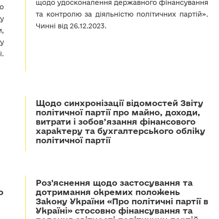
щодо удосконалення державного фінансування
що
та контролю за діяльністю політичних партій».
у
Чинні від 26.12.2023
.
и,
у
.
Щодо синхронізації відомостей Звіту
політичної партії про майно, доходи,
витрати і зобов’язання фінансового
характеру та бухгалтерського обліку
політичної партії
Роз'яснення щодо застосування та
о
дотримання окремих положень
Закону України «Про політичні партії в
Україні» стосовно фінансування та