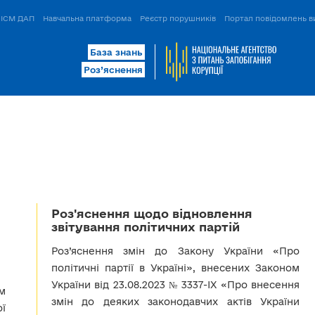
ІСМ ДАП
Навчальна платформа
Реєстр порушників
Портал повідомлень в
База знань
Роз’яснення
Роз'яснення щодо відновлення
звітування політичних партій
Роз’яснення змін до Закону України «Про
політичні партії в Україні», внесених Законом
України від 23.08.2023 № 3337-IX «Про внесення
м
змін до деяких законодавчих актів України
ї