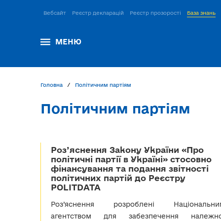
Вебсайт
Реєстр декларацій
Реєстр прозорості
База знань
МЕНЮ
Головна
Політичним партіям
Політичним партіям
Роз’яснення Закону України «Про
політичні партії в Україні» стосовно
фінансування та подання звітності
політичних партій до Реєстру
POLITDATA
Роз’яснення розроблені Національни
агентством для забезпечення належно