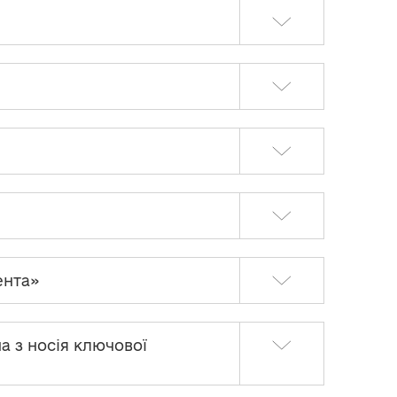
ента»
а з носія ключової