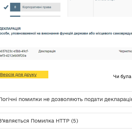
Версія для друку
Чи була
 Логічні помилки не дозволяють подати декларац
 З’являється Помилка HTTP (5)