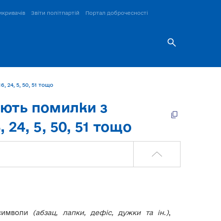
икривачів
Звіти політпартій
Портал доброчесності
 24, 5, 50, 51 тощо
ають помилки з
 24, 5, 50, 51 тощо
 символи
(абзац, лапки, дефіс, дужки та ін.)
,