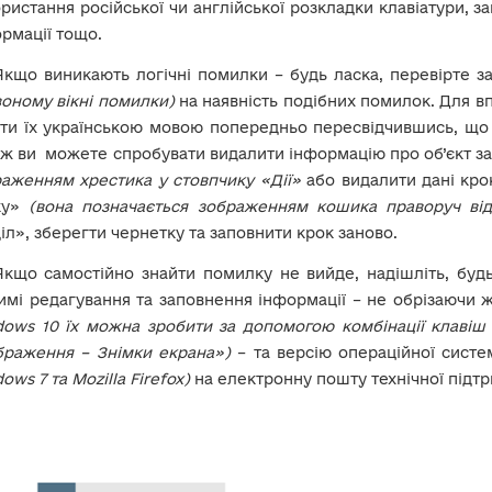
ристання російської чи англійської розкладки клавіатури, з
рмації тощо.
Якщо виникають логічні помилки – будь ласка, перевірте 
оному вікні помилки)
на наявність подібних помилок. Для в
ти їх українською мовою попередньо пересвідчившись, що н
ж ви можете спробувати видалити інформацію про об’єкт з
аженням хрестика у стовпчику «Дії»
або видалити дані кро
ку»
(вона позначається зображенням кошика праворуч від
іл», зберегти чернетку та заповнити крок заново.
Якщо самостійно знайти помилку не вийде, надішліть, буд
мі редагування та заповнення інформації – не обрізаючи 
ows 10 їх можна зробити за допомогою комбінації клавіш 
браження – Знімки екрана»)
– та версію операційної систе
ows 7 та Mozilla Firefox)
на електронну пошту технічної підт