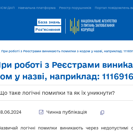
ІСМ ДАП
Навчальна платформа
Реєстр порушників
Портал повідомлень в
База знань
Роз’яснення
. При роботі з Реєстрами виникають помилки з кодом у назві, наприклад: 1116916,
При роботі з Реєстрами виник
ом у назві, наприклад: 1116916,
 Що таке логічні помилки та як їх уникнути?
18.06.2024
Чинна публікація
Зазвичай логічні помилки виникають через недопустимі