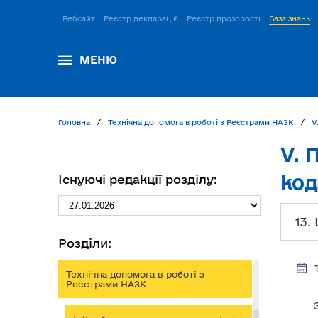
Вебсайт
Реєстр декларацій
Реєстр прозорості
База знань
МЕНЮ
Головна
Технічна допомога в роботі з Реєстрами НАЗК
V
V. 
код
Існуючі редакції розділу:
13.
Розділи:
Технічна допомога в роботі з
Реєстрами НАЗК