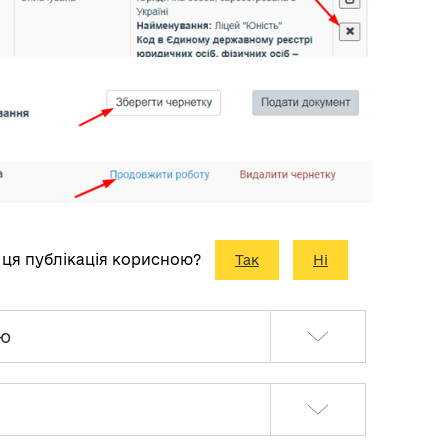
 ця публікація корисною?
Так
Ні
ію