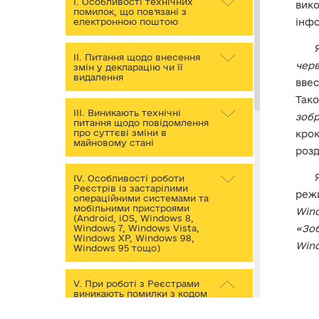
I. Особливості технічних
вико
помилок, що пов’язані з
електронною поштою
інфо
II. Питання щодо внесення
черв
змін у декларацію чи її
видалення
ввес
Тако
III. Виникають технічні
зобр
питання щодо повідомлення
про суттєві зміни в
кро
майновому стані
розд
IV. Особливості роботи
Реєстрів із застарілими
режи
операційними системами та
мобільними пристроями
Wind
(Android, iOS, Windows 8,
Windows 7, Windows Vista,
«Зо
Windows XP, Windows 98,
Wind
Windows 95 тощо)
V. При роботі з Реєстрами
виникають помилки з кодом
у назві, наприклад: 1116916,
24, 5, 50, 51 тощо