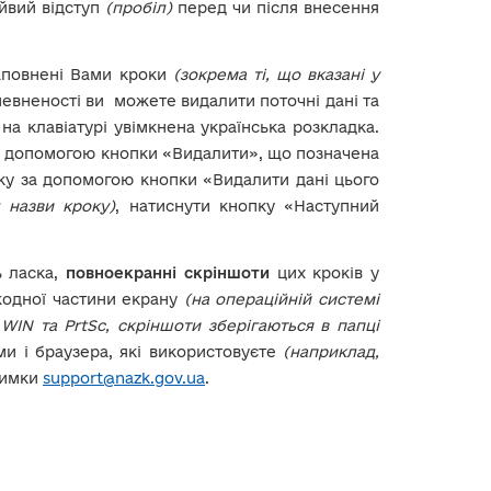
айвий відступ
(пробіл)
перед чи після внесення
заповнені Вами кроки
(зокрема ті, що вказані у
певненості ви можете видалити поточні дані та
а клавіатурі увімкнена українська розкладка.
а допомогою кнопки «Видалити», що позначена
ку за допомогою кнопки «Видалити дані цього
 назви кроку)
, натиснути кнопку «Наступний
ь ласка,
повноекранні скріншоти
цих кроків у
жодної частини екрану
(на операційній системі
WIN та PrtSc, скріншоти зберігаються в папці
ми і браузера, які використовуєте
(наприклад,
римки
support@nazk.gov.ua
.