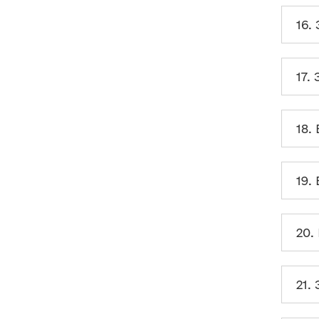
VIII. Виникають інші
технічні питання
16.
17.
18.
19.
20.
21.