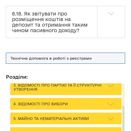
Роз’яснення Закону України «Про політичні партії в
8.18. Як звітувати про
Україні» стосовно фінансування та подання звітності
розміщення коштів на
політичних партій до Реєстру POLITDATA
депозит та отримання таким
чином пасивного доходу?
ПЕРЕЛІК СКОРОЧЕНЬ
1. ЗАГАЛЬНІ ПИТАННЯ ПОДАННЯ ЗВІТНОСТІ
ДО РЕЄСТРУ
Технічна допомога в роботі з реєстрами
2. КОЛИ, ЯК І В ЯКОМУ ВИГЛЯДІ ПОДАЄТЬСЯ
ЗВІТ
Розділи:
3. ВІДОМОСТІ ПРО ПАРТІЮ ТА ЇЇ СТРУКТУРНІ
УТВОРЕННЯ
4. ВІДОМОСТІ ПРО ВИБОРИ
5. МАЙНО ТА НЕМАТЕРІАЛЬНІ АКТИВИ