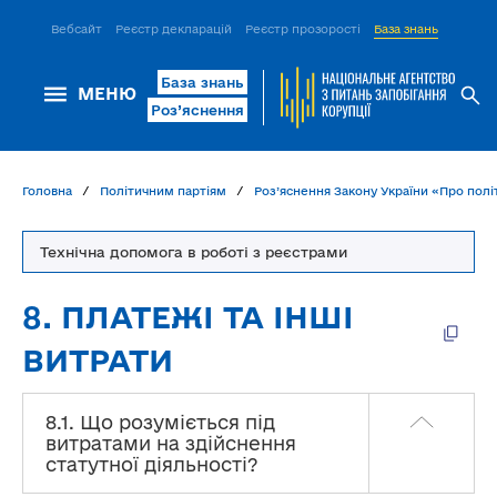
Вебсайт
Реєстр декларацій
Реєстр прозорості
База знань
ІСМ Д
База знань
МЕНЮ
Роз’яснення
Головна
Політичним партіям
Роз’яснення Закону України «Про політ
Технічна допомога в роботі з реєстрами
8. ПЛАТЕЖІ ТА ІНШІ
ВИТРАТИ
8.1. Що розуміється під
витратами на здійснення
статутної діяльності?