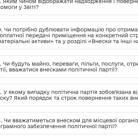
9. Яким чином відображати надходження і поверн
омоги у Звіті?
0. Чи потрібно дублювати інформацію про отрима
оплатної передачі приміщення на конкретний стр
атеріальні активи» та у розділі «Внески та інші 
1. Чи будуть майно, переваги, пільги, послуги, отр
тії, вважатися внесками політичної партії?
2. У якому випадку політична партія зобов’язана 
ску? Який порядок та строк повернення таких вн
3. Чи вважатиметься внеском для місцевої органі
грамного забезпечення політичної партії?