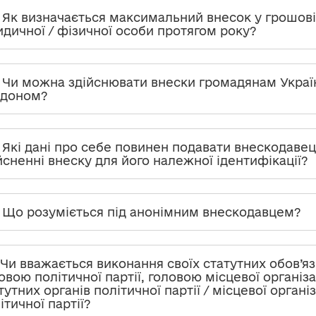
. Як визначається максимальний внесок у грошові
дичної / фізичної особи протягом року?
. Чи можна здійснювати внески громадянам Україн
рдоном?
. Які дані про себе повинен подавати внескодаве
йсненні внеску для його належної ідентифікації?
. Що розуміється під анонімним внескодавцем?
. Чи вважається виконання своїх статутних обов’я
овою політичної партії, головою місцевої організ
тутних органів політичної партії / місцевої орган
ітичної партії?