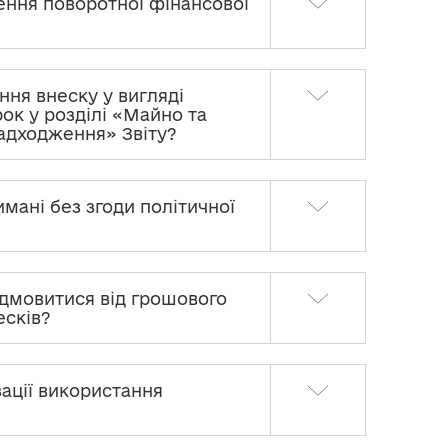
ення поворотної фінансової
ння внеску у вигляді
ок у розділі «Майно та
надходження» Звіту?
имані без згоди політичної
відмовитися від грошового
есків?
зації використання