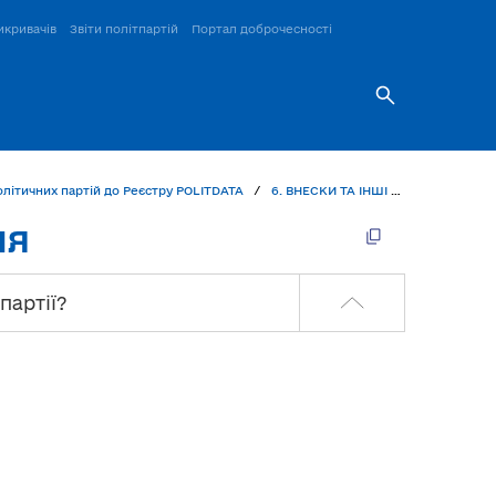
икривачів
Звіти політпартій
Портал доброчесності
політичних партій до Реєстру POLITDATA
6. ВНЕСКИ ТА ІНШІ НАДХОДЖЕННЯ
НЯ
партії?