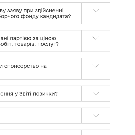
ву заяву при здійсненні
иборчого фонду кандидата?
мані партією за ціною
біт, товарів, послуг?
ти спонсорство на
ення у Звіті позички?