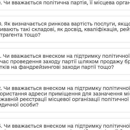
9. Чи вважається політична партія, її місцева орг
0. Як визначається ринкова вартість послуги, як
ивають такі складові, як досвід, кваліфікація, ре
трагента тощо?
1. Чи вважається внеском на підтримку політичної
 час проведення заходу партії шляхом продажу бр
тків на фандрейзингові заходи партії тощо?
2. Чи вважається внеском на підтримку політичної
ористання адреси приміщення для зазначення м
жавній реєстрації місцевої організації політичної 
дичної особи?
3. Чи вважається внеском на підтримку політичної