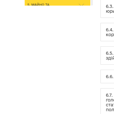
5. МАЙНО ТА
6.3
НЕМАТЕРІАЛЬНІ АКТИВИ
юри
6. ВНЕСКИ ТА ІНШІ
НАДХОДЖЕННЯ
6.4
6.1. Що вважається внеском на
ко
підтримку політичної партії?
6.2. Які існують обмеження при
наданні грошових внесків на
6.5
підтримку політичної партії?
зді
6.3. Як визначається
максимальний внесок у
грошовій та негрошовій формі
6.6
від юридичної / фізичної особи
протягом року?
6.4. Чи можна здійснювати
6.7
внески громадянам України, які
перебувають за кордоном?
гол
ста
6.5. Які дані про себе повинен
пол
подавати внескодавець –