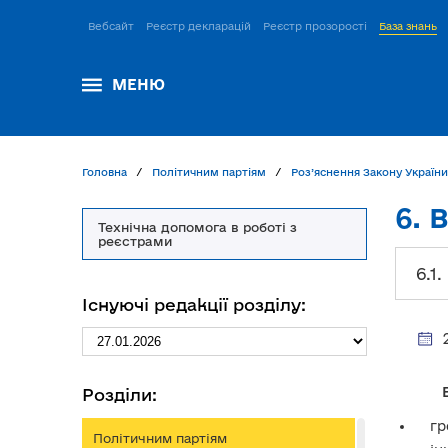
Вебсайт
Реєстр декларацій
Реєстр прозорості
База знань
МЕНЮ
Головна
Політичним партіям
Роз’яснення Закону України
6.
Технічна допомога в роботі з
реєстрами
6.1
Існуючі редакції розділу:
Розділи:
гр
Політичним партіям