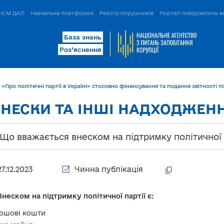
ІСМ ДАП
Навчальна платформа
Реєстр порушників
Портал повідомлень в
База знань
Роз’яснення
 «Про політичні партії в Україні» стосовно фінансування та подання звітності 
 ВНЕСКИ ТА ІНШІ НАДХОДЖЕН
. Що вважається внеском на підтримку політичної 
27.12.2023
Чинна публікація
Внеском на підтримку політичної партії є:
ошові кошти