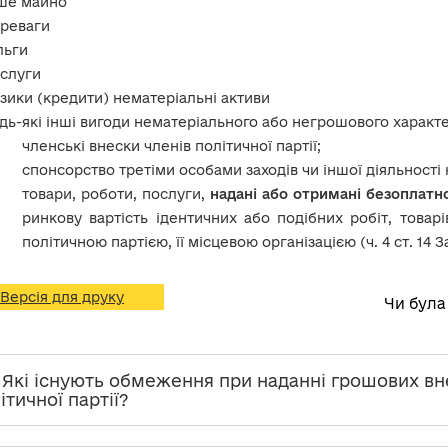
ше майно
реваги
льги
слуги
зики (кредити) нематеріальні активи
дь-які інші вигоди нематеріального або негрошового характер
членські внески членів політичної партії;
спонсорство третіми особами заходів чи іншої діяльності н
товари, роботи, послуги,
надані або отримані безоплатн
ринкову вартість ідентичних або подібних робіт, товарі
політичною партією, її місцевою організацією (ч. 4 ст. 14 З
Версія для друку
Чи була
. Які існують обмеження при наданні грошових вн
ітичної партії?