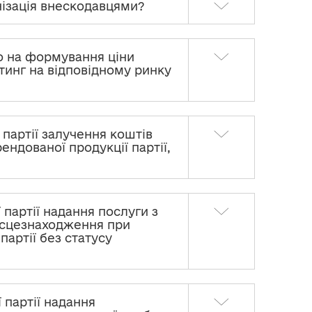
анізація внескодавцями?
що на формування ціни
йтинг на відповідному ринку
 партії залучення коштів
ендованої продукції партії,
 партії надання послуги з
ісцезнаходження при
партії без статусу
 партії надання