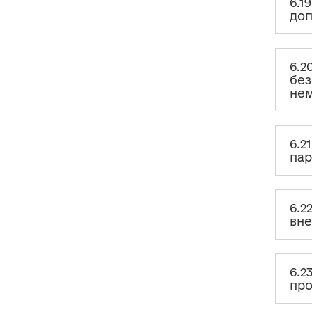
6.1
6.16. Чи є обов’язком партії
доп
документально обґрунтовувати
ринкову вартість товарів, робіт
або послуг за кожним
договором?
6.2
без
6.17. Як повинна здійснюватися
нем
договірна робота партії?
6.19. Яким чином відображати
надходження і повернення
поворотної фінансової
6.2
допомоги у Звіті?
пар
6.20. Чи потрібно дублювати
інформацію про отримання
внеску у вигляді безоплатної
6.2
передачі приміщення на
вне
конкретний строк у розділі
«Майно та нематеріальні
активи» та у розділі «Внески та
інші надходження» Звіту?
6.2
6.21. Чи будуть майно, переваги,
про
пільги, послуги, отримані без
згоди політичної партії,