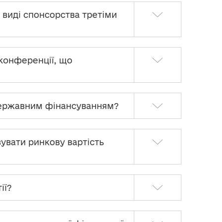
у виді спонсорства третіми
 конференції, що
о державним фінансуванням?
вувати ринкову вартість
ії?