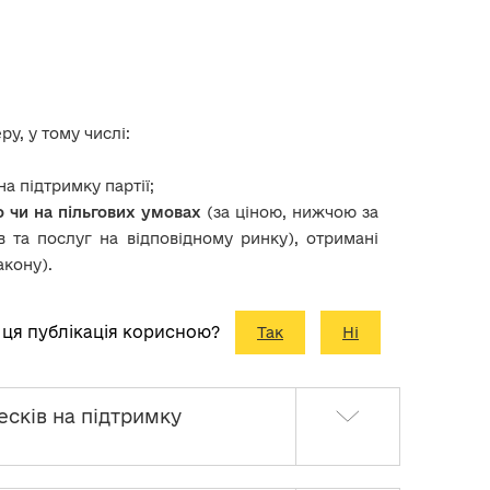
у, у тому числі:
а підтримку партії;
о чи на пільгових умовах
(за ціною, нижчою за
в та послуг на відповідному ринку), отримані
акону).
 ця публікація корисною?
Так
Ні
есків на підтримку