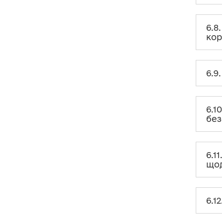
фізична особа при здійсненні
внеску для його належної
ідентифікації?
6.8
кор
6.6. Що розуміється під
анонімним внескодавцем?
6.7. Чи вважається виконання
6.9
своїх статутних обов’язків на
громадських засадах головою
політичної партії, головою
місцевої організації та іншими
членами статутних органів
6.1
політичної партії / місцевої
без
організації внеском на
підтримку політичної партії?
6.8. Чи може фізична особа без
6.1
офіційних доходів здійснювати
внесок на користь партії?
щод
6.9. Де зазначати відомості про
внески від фізичної особи –
підприємця?
6.1
6.10. Як звітувати про внесок у