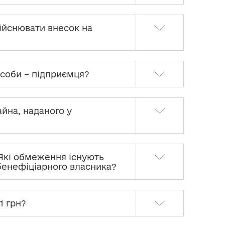
дійснювати внесок на
 особи – підприємця?
айна, наданого у
 Які обмеження існують
 бенефіціарного власника?
1 грн?