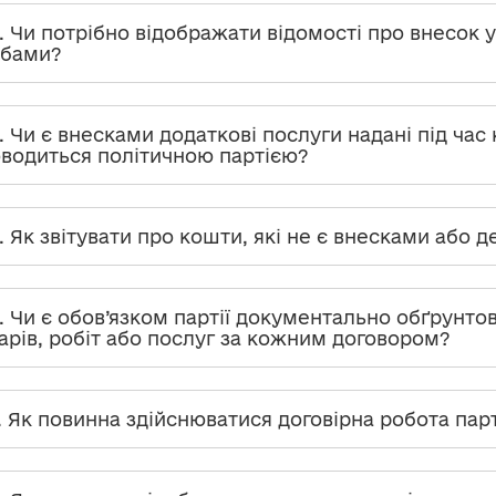
3. Чи потрібно відображати відомості про внесок 
обами?
4. Чи є внесками додаткові послуги надані під час
водиться політичною партією?
5. Як звітувати про кошти, які не є внесками аб
6. Чи є обов’язком партії документально обґрунто
арів, робіт або послуг за кожним договором?
7. Як повинна здійснюватися договірна робота парт