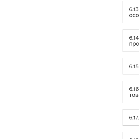
вигляді нерухомого майна,
наданого у безоплатне та
6.1
безстрокове користування?
ос
6.11. Що розуміється під
бенефіціарним власником? Які
обмеження існують щодо
внесків юридичних осіб у
6.1
контексті кінцевого
про
бенефіціарного власника?
6.12. Чи відображається у Звіті
внесок в умовній сумі 1 грн?
6.1
6.13. Чи потрібно відображати
відомості про внесок у виді
спонсорства третіми особами?
6.1
тов
6.14. Чи є внесками додаткові
послуги надані під час
конференції, що проводиться
політичною партією?
6.1
6.15. Як звітувати про кошти, які
не є внесками або державним
фінансуванням?