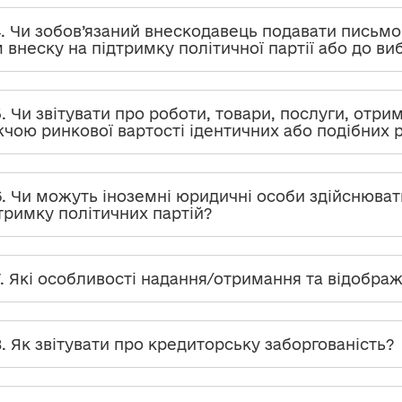
4. Чи зобов’язаний внескодавець подавати письмо
 внеску на підтримку політичної партії або до в
5. Чи звітувати про роботи, товари, послуги, отри
чою ринкової вартості ідентичних або подібних ро
6. Чи можуть іноземні юридичні особи здійснюва
тримку політичних партій?
7. Які особливості надання/отримання та відображ
8. Як звітувати про кредиторську заборгованість?