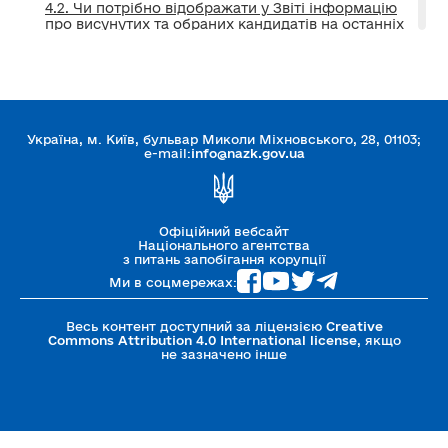
4.2. Чи потрібно відображати у Звіті інформацію
про висунутих та обраних кандидатів на останніх
виборах (загальнодержавних та місцевих)?
4.1. Чи є внеском на підтримку політичної партії
надходження коштів до виборчих фондів?
Україна, м. Київ, бульвар Миколи Міхновського, 28, 01103;
5. МАЙНО ТА НЕМАТЕРІАЛЬНІ АКТИВИ
e-mail:
info@nazk.gov.ua
6. ВНЕСКИ ТА ІНШІ НАДХОДЖЕННЯ
Офіційний вебсайт
7. ДЕРЖАВНЕ ФІНАНСУВАННЯ
Національного агентства
з питань запобігання корупції
Ми в соцмережах:
8. ПЛАТЕЖІ ТА ІНШІ ВИТРАТИ
Весь контент доступний за ліцензією
Creative
Commons Attribution 4.0 International license
, якщо
9. ЗОБОВ’ЯЗАННЯ ФІНАНСОВОГО ХАРАКТЕРУ
не зазначено інше
10. ДОДАТКИ ТА ПІДТВЕРДНІ ДОКУМЕНТИ
11. ВІДПОВІДАЛЬНІСТЬ