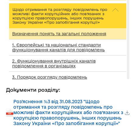
Щодо отримання та розгляду повідомлень про
можливі факти корупційних або пов’язаних з
корупцією правопорушень, інших порушень
Закону України «Про запобігання корупції»
Визначення понять та загальні положення
1. Європейські та національні стандарти
функціонування каналів для повідомлень
2. Функціонування внутрішніх каналів
повідомлення в організаціях
3. Порядок розгляду повідомлень
4. Особливості перевірки окремих видів
Документи розділу:
повідомлень
Роз'яснення №3 від 31.08.2023 "Щодо
отримання та розгляду повідомлень про
Єдиний портал повідомлень викривачів
можливі факти корупційних або пов’язаних з
корупцією правопорушень, інших порушень
Науково-практичний коментар законодавства
Закону України «Про запобігання корупції»"
України про захист викривачів корупції