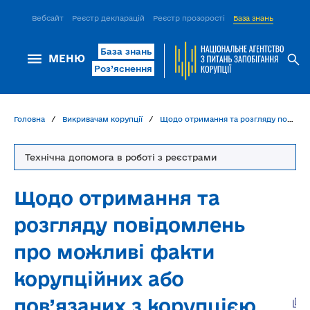
Вебсайт
Реєстр декларацій
Реєстр прозорості
База знань
ІСМ Д
База знань
МЕНЮ
Роз’яснення
Головна
Викривачам корупції
Щодо отримання та розгляду повідомлень про можливі факти корупційних або пов’язаних з корупцією правопорушень, інших порушень Закону України «Про запобігання корупції»
Технічна допомога в роботі з реєстрами
Щодо отримання та
розгляду повідомлень
про можливі факти
корупційних або
пов’язаних з корупцією