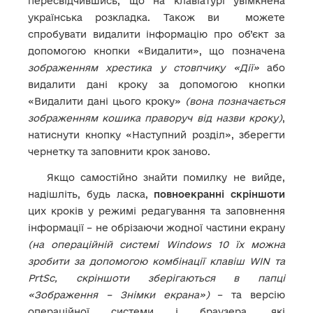
пересвідчившись, що на клавіатурі увімкнена
українська розкладка. Також ви можете
спробувати видалити інформацію про об’єкт за
допомогою кнопки «Видалити», що позначена
зображенням хрестика у стовпчику «Дії»
або
видалити дані кроку за допомогою кнопки
«Видалити дані цього кроку»
(вона позначається
зображенням кошика праворуч від назви кроку)
,
натиснути кнопку «Наступний розділ», зберегти
чернетку та заповнити крок заново.
Якщо самостійно знайти помилку не вийде,
надішліть, будь ласка,
повноекранні скріншоти
цих кроків у режимі редагування та заповнення
інформації – не обрізаючи жодної частини екрану
(на операційній системі Windows 10 їх можна
зробити за допомогою комбінації клавіш WIN та
PrtSc, скріншоти зберігаються в папці
«Зображення – Знімки екрана»)
– та версію
операційної системи і браузера, які