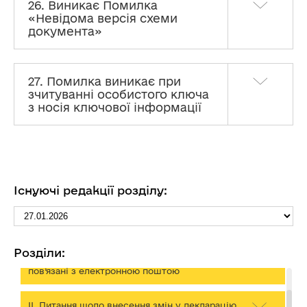
26. Виникає Помилка
«Невідома версія схеми
документа»
27. Помилка виникає при
зчитуванні особистого ключа
з носія ключової інформації
Існуючі редакції розділу:
Технічна допомога в роботі з Реєстрами НАЗК
Розділи:
I. Особливості технічних помилок, що
пов’язані з електронною поштою
II. Питання щодо внесення змін у декларацію