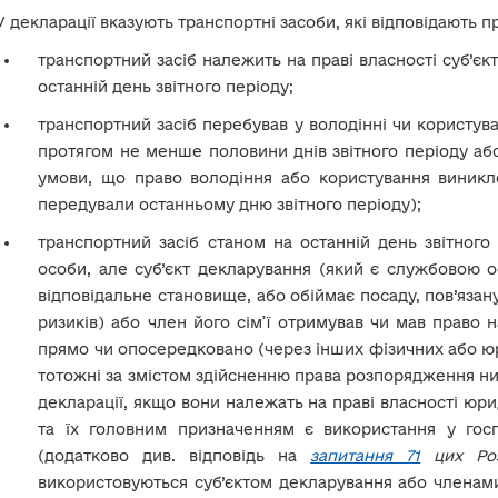
У декларації вказують транспортні засоби, які відповідають п
транспортний засіб належить на праві власності суб’єк
останній день звітного періоду;
транспортний засіб перебував у володінні чи користува
протягом не менше половини днів звітного періоду або
умови, що право володіння або користування виникл
передували останньому дню звітного періоду);
транспортний засіб станом на останній день звітного 
особи, але суб’єкт декларування (який є службовою о
відповідальне становище, або обіймає посаду, пов’яза
ризиків) або член його сім’ї отримував чи мав право н
прямо чи опосередковано (через інших фізичних або юри
тотожні за змістом здійсненню права розпорядження ним
декларації, якщо вони належать на праві власності юридич
та їх головним призначенням є використання у госп
(додатково див. відповідь на
запитання 71
цих Роз
використовуються суб’єктом декларування або членами 