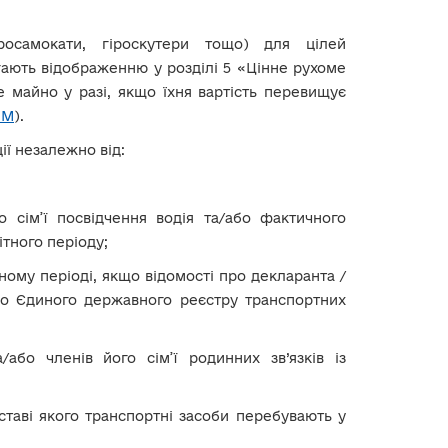
росамокати, гіроскутери тощо) для цілей
ають відображенню у розділі 5 «Цінне рухоме
е майно у разі, якщо їхня вартість перевищує
ПМ
).
ії незалежно від:
о сім’ї посвідчення водія та/або фактичного
тного періоду;
ому періоді, якщо відомості про декларанта /
о Єдиного державного реєстру транспортних
/або членів його сім’ї родинних зв’язків із
ставі якого транспортні засоби перебувають у