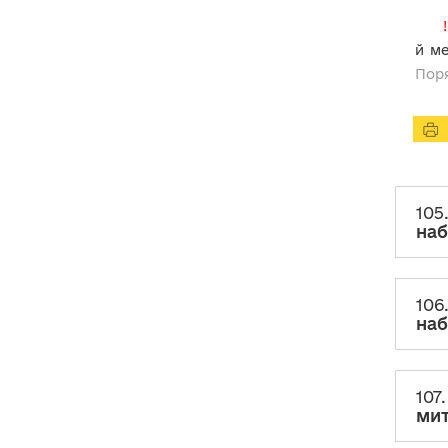
дії воєнного стану?
!
116-2. Чи декларується
й м
транспортний засіб суб’єкта
Поря
декларування / члена його сім’ї,
добровільно переданий
на
потреби Збройних Сил України,
інших військових формувань?
ІХ. Цінні папери
105
Х. Корпоративні права
наб
ХІ. Юридичні особи, трасти
або інші подібні правові
106
утворення, кінцевим
бенефіціарним власником
наб
(контролером) яких є
суб’єкт декларування або
члени його сім’ї
107
ХІІ. Нематеріальні активи
мит