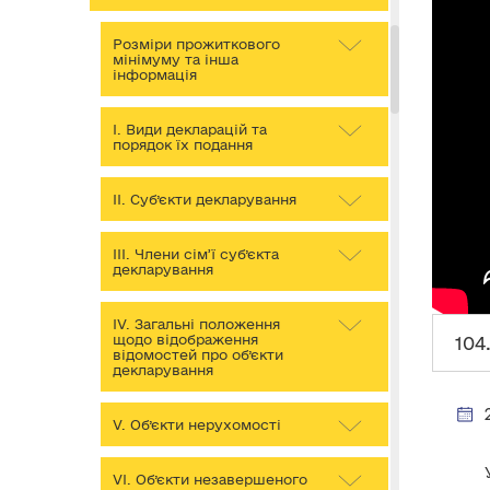
Розміри прожиткового
мінімуму та інша
інформація
І. Види декларацій та
порядок їх подання
ІІ. Суб’єкти декларування
ІІІ. Члени сім’ї суб’єкта
декларування
IV. Загальні положення
щодо відображення
104
відомостей про об’єкти
декларування
V. Об’єкти нерухомості
VІ. Об’єкти незавершеного