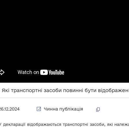
. Які транспортні засоби повинні бути відображені
26.12.2024
Чинна публікація
У декларації відображаються транспортні засоби, які належа