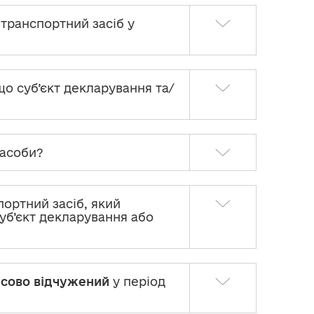
 транспортний засіб у
що суб’єкт декларування та/
засоби?
ортний засіб, який
суб’єкт декларування або
сово відчужений
у період