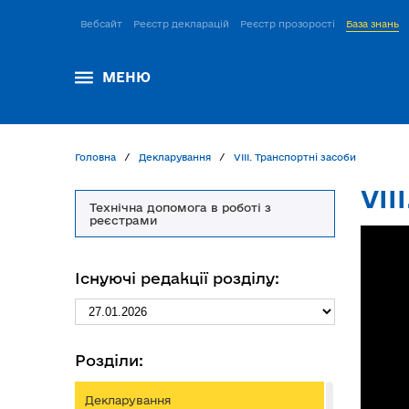
Вебсайт
Реєстр декларацій
Реєстр прозорості
База знань
МЕНЮ
Головна
Декларування
VІІІ. Транспортні засоби
VІІ
Технічна допомога в роботі з
реєстрами
Існуючі редакції розділу:
Розділи:
Декларування