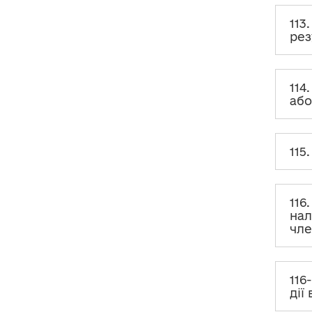
категорій осіб
113
рез
ХХІ. Декларування в
окремих життєвих
ситуаціях
114
ХХІІ. Повідомлення про
або
суттєві зміни в майновому
стані (ПСЗ)
115
ХХІІІ. Повідомлення про
відкриття валютного
рахунка (ПВВР)
116
ХХІV. Відповідальність за
нал
порушення вимог
фінансового контролю
чле
116
дії