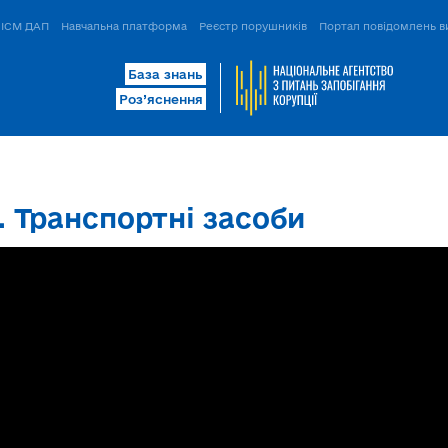
ІСМ ДАП
Навчальна платформа
Реєстр порушників
Портал повідомлень в
База знань
Роз’яснення
І. Транспортні засоби