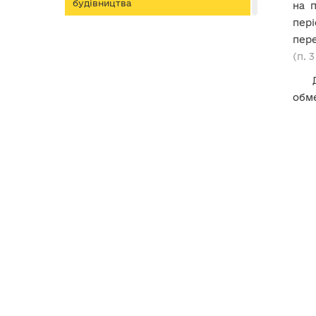
будівництва
на п
пері
VІІ. Рухоме майно (крім
пере
транспортних засобів)
(п. 3
VІІІ. Транспортні засоби
обме
104. Які транспортні засоби
повинні бути відображені у
декларації?
105. Як визначається
дата
набуття права
власності на
транспортний засіб,
набутий в
Україні
?
106. Як визначається
дата
набуття права
власності на
транспортний засіб,
набутий за
кордоном
?
107. Чи включаються до вартості
транспортного засобу витрати,
пов’язані з його
митним
оформленням, реєстрацією,