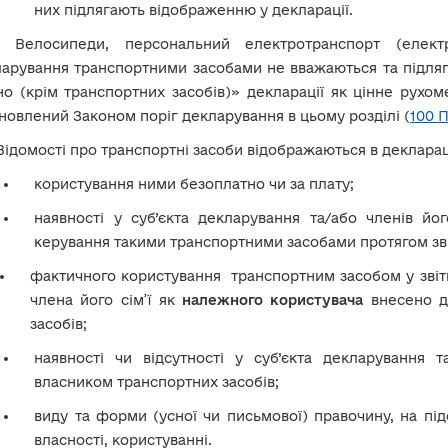
них підлягають відображенню у декларації.
!
Велосипеди, персональний електротранспорт (елект
арування транспортними засобами не вважаються та підляг
о (крім транспортних засобів)» декларації як цінне рухом
новлений Законом поріг декларування в цьому розділі (
100 
Відомості про транспортні засоби відображаються в декларац
користування ними безоплатно чи за плату;
наявності у суб’єкта декларування та/або членів йог
керування такими транспортними засобами протягом зві
фактичного користування транспортним засобом у звітн
члена його сім’ї як
належного користувача
внесено д
засобів
;
наявності чи відсутності у суб’єкта декларування та
власником транспортних засобів;
виду та форми (усної чи письмової) правочину, на під
власності, користуванні.