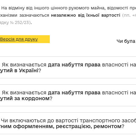
На відміну від іншого цінного рухомого майна, відомості пр
еханізми зазначаються
незалежно від їхньої вартості
(пп. «
дку № 252/23)
.
Версія для друку
Чи була
. Як визначається
дата набуття права
власності на
утий в Україні
?
. Як визначається
дата набуття права
власності на
утий за кордоном
?
. Чи включаються до вартості транспортного засобу
ним оформленням, реєстрацією, ремонтом
?