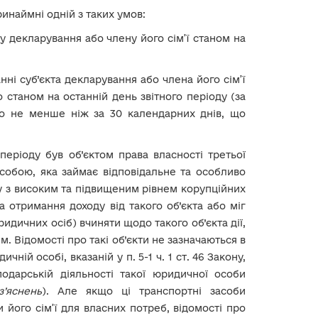
ринаймні одній з таких умов:
ту декларування або члену його сім’ї станом на
нні суб’єкта декларування або члена його сім’ї
 станом на останній день звітного періоду (за
о не менше ніж за 30 календарних днів, що
періоду був об’єктом права власності третьої
собою, яка займає відповідальне та особливо
ну з високим та підвищеним рівнем корупційних
а отримання доходу від такого об’єкта або міг
дичних осіб) вчиняти щодо такого об’єкта дії,
. Відомості про такі об’єкти не зазначаються в
ній особі, вказаній у п. 5-1 ч. 1 ст. 46 Закону,
одарській діяльності такої юридичної особи
’яснень
). Але якщо ці транспортні засоби
його сім’ї для власних потреб, відомості про