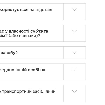
користується
на підставі
ває
у власності суб’єкта
ім’ї
(або навпаки)?
 засобу
?
редано іншій особі на
о транспортний засіб, який