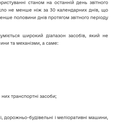
ористуванні станом на останній день звітного
кло не менше ніж за 30 календарних днів, що
енше половини днів протягом звітного періоду
уміється широкий діапазон засобів, який не
ини та механізми, а саме:
 них транспортні засоби;
кі, дорожньо-будівельні і меліоративні машини,