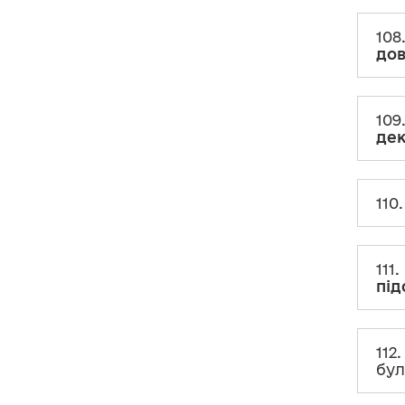
ХІІІ. Доходи, у тому числі
подарунки
108
дов
ХІV. Грошові активи
XV. Банківські та інші
109
фінансові установи
дек
XVІ. Фінансові зобов’язання
110
XVІІ. Видатки та правочини
XVІІІ. Робота за
111
сумісництвом
під
XIX. Членство в
організаціях та їхніх
органах
112
бу
ХХ. Особливості
декларування окремих