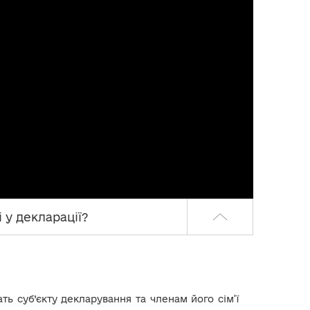
 у декларації?
ть суб’єкту декларування та членам його сім’ї