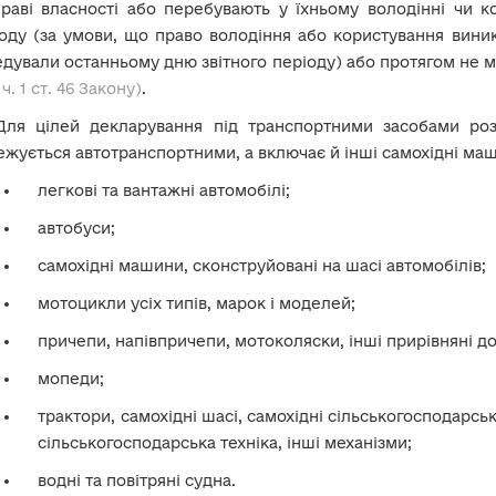
раві власності або перебувають у їхньому володінні чи к
оду (за умови, що право володіння або користування вини
дували останньому дню звітного періоду) або протягом не м
 ч. 1 ст. 46 Закону)
.
Для цілей декларування під транспортними засобами роз
жується автотранспортними, а включає й інші самохідні маш
легкові та вантажні автомобілі;
автобуси;
самохідні машини, сконструйовані на шасі автомобілів;
мотоцикли усіх типів, марок і моделей;
причепи, напівпричепи, мотоколяски, інші прирівняні до
мопеди;
трактори, самохідні шасі, самохідні сільськогосподарсь
сільськогосподарська техніка, інші механізми;
водні та повітряні судна.