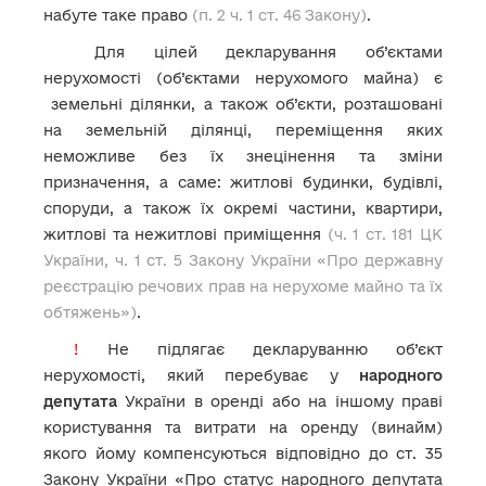
набуте таке право
(п. 2 ч. 1 ст. 46 Закону)
.
Для цілей декларування об’єктами
нерухомості (об’єктами нерухомого майна) є
земельні ділянки, а також
об’єкти, розташовані
на земельній ділянці, переміщення яких
неможливе без їх знецінення та зміни
призначення, а саме: житлові будинки, будівлі,
споруди, а також їх окремі частини, квартири,
житлові та нежитлові приміщення
(ч. 1 ст. 181 ЦК
України, ч. 1 ст. 5 Закону України «Про державну
реєстрацію речових прав на нерухоме майно та їх
обтяжень»)
.
!
Не підлягає декларуванню об’єкт
нерухомості, який перебуває у
народного
депутата
України в оренді або на іншому праві
користування та витрати на оренду (винайм)
якого йому компенсуються відповідно до ст. 35
Закону України «Про статус народного депутата