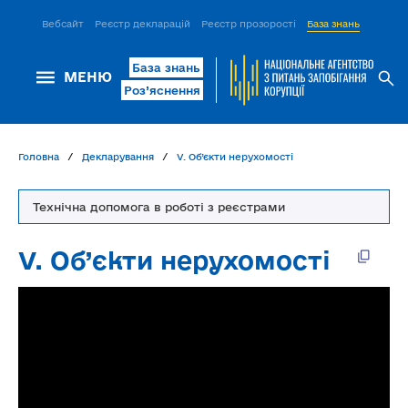
Вебсайт
Реєстр декларацій
Реєстр прозорості
База знань
ІСМ Д
База знань
МЕНЮ
Роз’яснення
Головна
Декларування
V. Об’єкти нерухомості
Технічна допомога в роботі з реєстрами
V. Об’єкти нерухомості