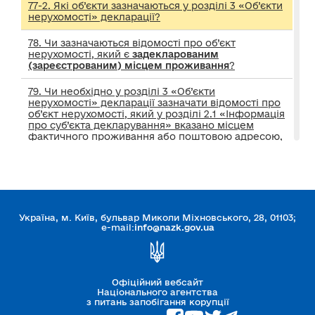
77-2. Які об’єкти зазначаються у розділі 3 «Об’єкти
нерухомості» декларації?
78. Чи зазначаються відомості про об’єкт
нерухомості, який є
задекларованим
(зареєстрованим) місцем проживання
?
79. Чи необхідно у розділі 3 «Об’єкти
нерухомості» декларації зазначати відомості про
об’єкт нерухомості, який у розділі 2.1 «Інформація
про суб’єкта декларування» вказано місцем
фактичного проживання або поштовою адресою,
на яку Національне агентство може надіслати
кореспонденцію суб’єкту декларування?
80. Особливості декларування відомостей про
земельні ділянки
Україна, м. Київ, бульвар Миколи Міхновського, 28, 01103;
81. Декларування відомостей про земельну
e-mail:
info@nazk.gov.ua
ділянку під об’єктом нерухомості
82. Декларування житла
без закріплення
конкретної кімнати
(гуртожиток, військова
частина тощо)
Офіційний вебсайт
Національного агентства
з питань запобігання корупції
83. Як відобразити в декларації відомості про