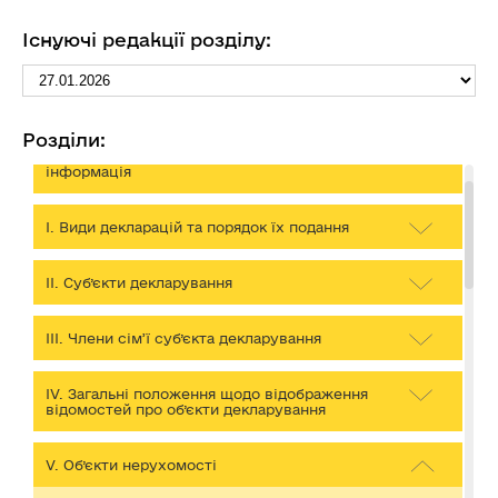
Існуючі редакції розділу:
Декларування
Розділи:
Розміри прожиткового мінімуму та інша
інформація
І. Види декларацій та порядок їх подання
ІІ. Суб’єкти декларування
ІІІ. Члени сім’ї суб’єкта декларування
IV. Загальні положення щодо відображення
відомостей про об’єкти декларування
V. Об’єкти нерухомості