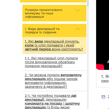
Розміри прожиткового
мінімуму та інша
інформація
І. Види декларацій та
порядок їх подання
1. Які
види
декларацій існують,
коли
їх слід подавати і який
звітний період
вони охоплюють?
1-1. Які декларації слід подати
після відновлення обов’язку
подання декларацій?
2. Чи можна подати
виправлену
1. 
декларацію
або іншим чином
ох
виправити інформацію,
зазначену в декларації?
2-1. Чи потрібно подавати
дві
декларації
: декларацію
кандидата на посаду
і
щорічну
декларацію
(з будь-якою