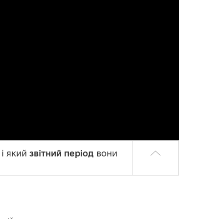
 і який
звітний період
вони