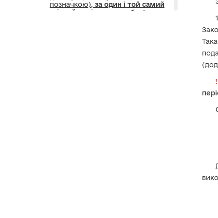
позначкою),
за один і той самий
звітний період
, якщо обов’язок
подання виник з 24.02.2022 до
11.10.2023?
Зако
Така
2-2. Які декларації та в який
под
строк подають особи, які
звільнились у 2022, 2023 роках?
(дод
2-3. Відтермінування подання
декларацій на період війни
пері
3. Коли подають декларації
кандидата на посаду
особи,
обрані
депутатами
місцевих
рад,
сільськими, селищними,
міськими головами?
4. Які є особливості
декларування для осіб, що
звільняються у період щорічної
кампанії декларування?
вико
5. Які є особливості
декларування для осіб, що
звільняються
або іншим чином