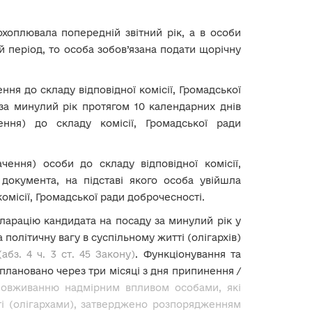
хоплювала попередній звітний рік, а в особи
й період, то особа зобов’язана подати щорічну
ження до складу відповідної комісії, Громадської
за минулий рік протягом 10 календарних днів
ення) до складу комісії, Громадської ради
чення) особи до складу відповідної комісії,
документа, на підставі якого особа увійшла
комісії, Громадської ради доброчесності.
екларацію кандидата на посаду за минулий рік у
 політичну вагу в суспільному житті (олігархів)
(абз. 4 ч. 3 ст. 45 Закону)
.
Функціонування та
лановано через три місяці з дня припинення /
зловживанню надмірним впливом особами, які
ті (олігархами), затверджено розпорядженням