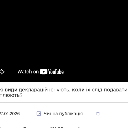
Які
види
декларацій існують,
коли
їх слід подавати
оплюють?
27.01.2026
Чинна публікація