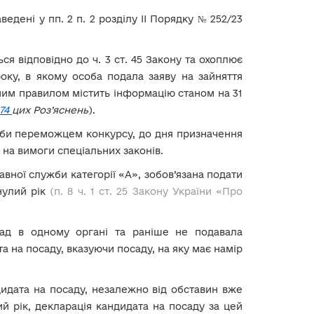
ведені у пп. 2 п. 2 розділу ІІ Порядку № 252/23
ся відповідно до ч. 3 ст. 45 Закону та охоплює
року, в якому особа подала заяву на зайняття
ним правилом містить інформацію станом на 31
74
цих Роз’яснень
).
соби переможцем конкурсу, до дня призначення
 на вимоги спеціальних законів.
авної служби категорії «А», зобов’язана подати
нулий рік
(п. 8 ч. 1 ст. 25 Закону України «Про
ад в одному органі та раніше не подавала
а на посаду, вказуючи посаду, на яку має намір
дидата на посаду, незалежно від обставин вже
й рік, декларація кандидата на посаду за цей