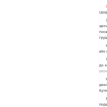
11-1. Які
декларації
необхідно
подати членам
ВЛК, МСЕК, ЛЛК?
(дод
11-2. Які декларації необхідно
подати головам та членам
звіт
експертних команд
з
оцінювання повсякденного
поса
функціонування особи?
груд
12. Станом
на яку дату
зазначається інформація в
або 
декларації про суб’єкта
декларування?
13. Як коректно заповнити блок
до к
полів «Для ідентифікації за
дер
межами України»?
14. Як заповнювати відомості про
унікальний номер запису в
декл
Єдиному державному
бути
демографічному реєстрі
(УНЗР)?
пода
15. Як декларувати відомості про