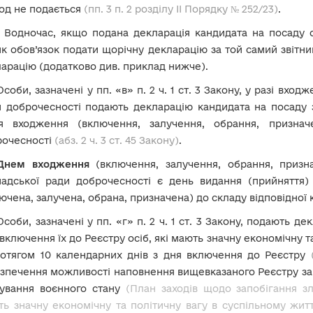
од не подається
(пп. 3 п. 2 розділу ІІ Порядку № 252/23)
.
!
Водночас, якщо подана декларація кандидата на посаду о
к обов’язок подати щорічну декларацію за той самий звітни
арацію (додатково див. приклад нижче).
Особи, зазначені у пп. «в» п. 2 ч. 1 ст. 3 Закону, у разі вход
 доброчесності подають декларацію кандидата на посаду 
ля входження (включення, залучення, обрання, признач
рочесності
(абз. 2 ч. 3 ст. 45 Закону)
.
Днем входження
(включення, залучення, обрання, призна
мадської ради доброчесності є день видання (прийняття) 
ючена, залучена, обрана, призначена) до складу відповідної 
Особи, зазначені у пп. «г» п. 2 ч. 1 ст. 3 Закону, подають д
 включення їх до Реєстру осіб, які мають значну економічну та
ротягом 10 календарних днів з дня включення до Реєстру
зпечення можливості наповнення вищевказаного Реєстру зап
сування воєнного стану
(План заходів щодо запобігання 
ь значну економічну та політичну вагу в суспільному жит