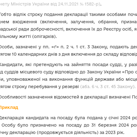
нету Міністрів України від 24.11.2021 № 1582-р)
.
Тобто відлік строку подання декларації такими особами поч
днем входження (включення, залучення, обрання, признач
адської ради доброчесності, включення їх до Реєстру осіб, я
ільному житті (олігархів).
Особи, зазначені у пп. «ґ» п. 2 ч. 1 ст. 3 Закону, подають
ягом 10 календарних днів з дня включення до складу відповід
Кандидати, які претендують на зайняття посади судді, у ра
д суддів місцевого суду відповідно до Закону України «Про 
и, уповноваженої на виконання функцій держави або місц
ягом строку перебування у резерві
(абз. 6 ч. 3 ст. 45 Закону)
.
Особливості зазначення відомостей в декларації визначені П
Приклад
Декларація кандидата на посаду була подана у січні 2024 р
. Особу було призначено на посаду до 31 березня 2024 ро
чну декларацію (продовжується діяльність) за 2023 рік.