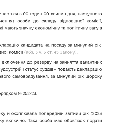
инається з 00 годин 00 хвилин дня, наступного
ення) особи до складу відповідної комісії,
кі мають значну економічну та політичну вагу в
 декларацію кандидата на посаду за минулий рік
ної комісії
(абз. 5 ч. 3 ст. 45 Закону).
зі включення до резерву на зайняття вакантних
судоустрій і статус суддів» подають декларацію
евого самоврядування, за минулий рік щороку
орядком № 252/23.
оку й охоплювала попередній звітний рік (2023
ку включно. Така особа має обов’язок подати