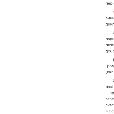
місце проживання та адресу для
пері
листування?
16. Як зазначати інформацію про
вини
місце проживання
внутрішньо
переміщеним особам
(ВПО)?
декл
17. Чи можна вказувати
абонементну скриньку
як
ради
адресу для листування?
піс
18. Як заповнювати поля
«Тип
доб
посади» та «Категорія посади»?
19. Особливості декларування
Гро
для осіб, які одночасно
(вкл
обіймають
дві посади
(обидві
або одна з яких пов’язані з
декларуванням)?
разі
20. Які місце роботи та посаду
– п
вказувати членам конкурсних,
дисциплінарних комісій?
забе
ска
20-1. Які місце роботи та посаду
мают
вказувати
олігархам?