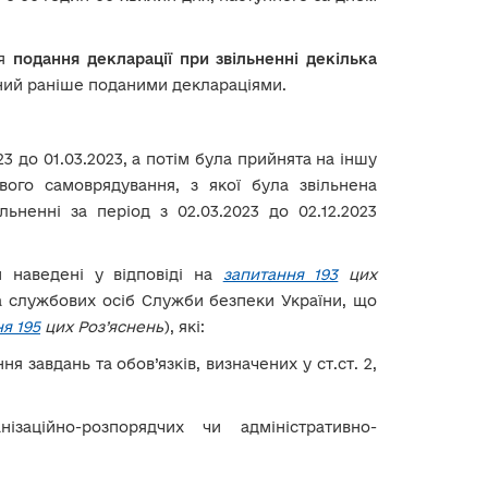
ля
подання декларації при звільненні декілька
лений раніше поданими деклараціями.
3 до 01.03.2023, а потім була прийнята на іншу
вого самоврядування, з якої була звільнена
льненні за період з 02.03.2023 до 02.12.2023
и наведені у відповіді на
запитання 193
цих
а службових осіб Служби безпеки України, що
я 195
цих Роз’яснень
), які:
я завдань та обов’язків, визначених у ст.ст. 2,
ізаційно-розпорядчих чи адміністративно-