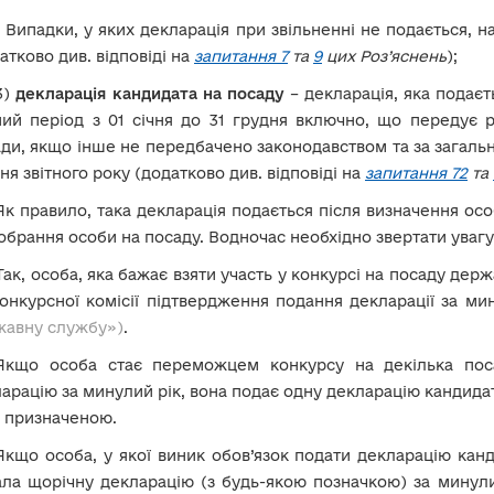
!
Випадки, у яких декларація при звільненні не подається, на
атково див. відповіді на
запитання 7
та
9
цих Роз’яснень
);
3)
декларація кандидата на посаду
– декларація, яка подаєть
ний період з 01 січня до 31 грудня включно, що передує 
ди, якщо інше не передбачено законодавством та за загаль
ня звітного року (додатково див. відповіді на
запитання 72
та
Як правило, така декларація подається після визначення о
обрання особи на посаду. Водночас необхідно звертати увагу
Так, особа, яка бажає взяти участь у конкурсі на посаду держ
онкурсної комісії підтвердження подання декларації за ми
жавну службу»)
.
Якщо особа стає переможцем конкурсу на декілька пос
арацію за минулий рік, вона подає одну декларацію кандидат
 призначеною.
Якщо особа, у якої виник обов’язок подати декларацію кан
ла щорічну декларацію (з будь-якою позначкою) за минули