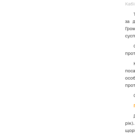
Кабі
21. Як зазначати відомості про
місце роботи особам,
відповідальним за
режимно-
за 
секретну роботу?
Гром
сусп
ІІ. Суб’єкти декларування
ІІІ. Члени сім’ї суб’єкта
прот
декларування
поса
IV. Загальні положення
щодо відображення
особ
відомостей про об’єкти
декларування
прот
V. Об’єкти нерухомості
VІ. Об’єкти незавершеного
будівництва
рік)
щорі
VІІ. Рухоме майно (крім