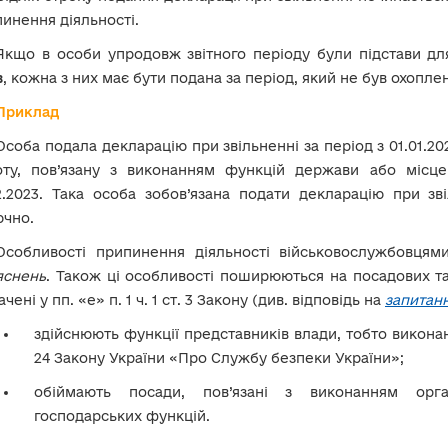
инення діяльності.
Якщо в особи упродовж звітного періоду були підстави д
в
, кожна з них має бути подана за період, який не був охоп
Приклад
Особа подала декларацію при звільненні за період з 01.01.202
оту, пов’язану з виконанням функцій держави або місце
2.2023. Така особа зобов’язана подати декларацію при зві
ючно.
Особливості припинення діяльності військовослужбовцям
яснень
. Також ці особливості поширюються на посадових т
ачені у пп. «е» п. 1 ч. 1 ст. 3 Закону (див. відповідь на
запитанн
здійснюють функції представників влади, тобто виконанн
24 Закону України «Про Службу безпеки України»;
обіймають посади, пов’язані з виконанням орган
господарських функцій.