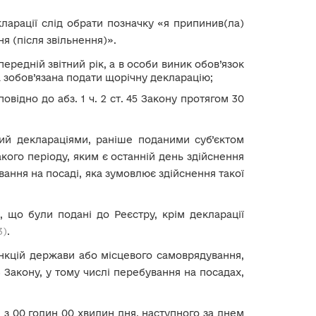
екларації слід обрати позначку «я припинив(ла)
я (після звільнення)».
редній звітний рік, а в особи виник обов’язок
а зобов’язана подати щорічну декларацію;
повідно до абз. 1 ч. 2 ст. 45 Закону протягом 30
ний деклараціями, раніше поданими суб’єктом
кого періоду, яким є останній день здійснення
вання на посаді, яка зумовлює здійснення такої
 що були подані до Реєстру, крім декларації
3)
.
нкцій держави або місцевого самоврядування,
. 3 Закону, у тому числі перебування на посадах,
я з 00 годин 00 хвилин дня, наступного за днем