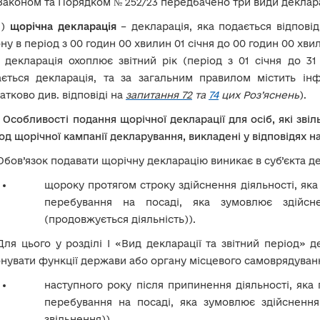
Законом та Порядком № 252/23 передбачено три види деклар
1)
щорічна
декларація
– декларація, яка подається відповідн
ну в період з 00 годин 00 хвилин 01 січня до 00 годин 00 хвил
 декларація охоплює звітний рік (період з 01 січня до 3
ається декларація, та за загальним правилом містить ін
атково див. відповіді на
запитання 72
та
74
цих Роз’яснень
).
!
Особливості подання щорічної декларації для осіб, які зві
од щорічної кампанії декларування, викладені у відповідях н
Обов’язок подавати щорічну декларацію виникає в суб’єкта д
щороку протягом строку здійснення діяльності, яка
перебування на посаді, яка зумовлює здійсне
(продовжується діяльність)).
Для цього у розділі І «Вид декларації та звітний період» 
нувати функції держави або органу місцевого самоврядуван
наступного року після припинення діяльності, яка 
перебування на посаді, яка зумовлює здійснення 
звільнення)).