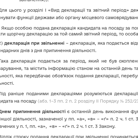
Для цього у розділі І «Вид декларації та звітний період» д
нувати функції держави або органу місцевого самоврядуванн
Якщо особою подана декларація кандидата на посаду за попе
ти щорічну декларацію за той самий звітний період, то особ
2)
декларація
при звільненні
– декларація, яка подається від
ндарних днів з дня припинення діяльності.
Така декларація подається за період, який не був охопле
арування, та містить інформацію станом на останній день та
ьності, яка передбачає обов’язок подання декларації, перебу
ьності.
Під раніше поданими деклараціями розуміються декларації,
идата на посаду
(абз. 1–3 пп. 2 п. 2 розділу ІІ Порядку № 252/2
Днем припинення діяльності
є останній день виконання фу
іншої діяльності, зазначеної у пп. «а», «в» – «ґ» п. 2 ч. 1 ст
ачених у п. 1, пп. «а», «в» – «ґ» п. 2 ч. 1 ст. 3 Закону.
Відлік строку подання декларації при звільненні починаєтьс