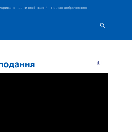
икривачів
Звіти політпартій
Портал доброчесності
 подання