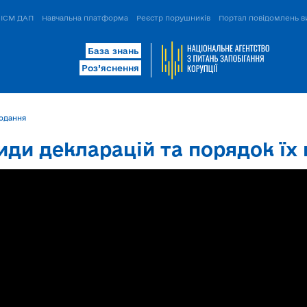
ІСМ ДАП
Навчальна платформа
Реєстр порушників
Портал повідомлень в
База знань
Роз’яснення
подання
Види декларацій та порядок їх