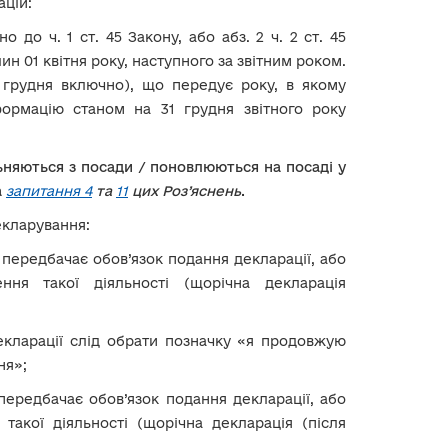
ацій:
о до ч. 1 ст. 45 Закону, або абз. 2 ч. 2 ст. 45
ин 01 квітня року, наступного за звітним роком.
1 грудня включно), що передує року, в якому
формацію станом на 31 грудня звітного року
льняються з посади / поновлюються на посаді у
а
запитання 4
та
11
цих Роз’яснень
.
екларування:
 передбачає обов’язок подання декларації, або
ння такої діяльності (щорічна декларація
декларації слід обрати позначку «я продовжую
ня»;
передбачає обов’язок подання декларації, або
такої діяльності (щорічна декларація (після