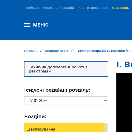
Вебсайт
Реєстр декларацій
Реєстр прозорості
База знань
МЕНЮ
Головна
Декларування
І. Види декларацій та порядок їх 
І. 
Технічна допомога в роботі з
реєстрами
Існуючі редакції розділу:
Розділи:
Декларування