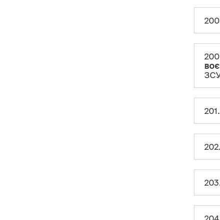
категорій осіб
200
ХХІ. Декларування в
окремих життєвих
ситуаціях
200
199. Як декларувати об’єкти,
воє
права на які набуті на підставі
ЗСУ
договору
фінансового лізингу
?
200. Як декларувати
подарунки
?
201
200-1. Декларування
коштів,
товарів, робіт, послуг,
отриманих під час дії воєнного
стану
(у тому числі допомоги,
зібраної та використаної на
202
потреби ЗСУ та постраждалих)
201. Як декларувати об’єкти,
набуті внаслідок
спадкування
?
203
202. Як декларувати
вклади
(депозити)
та
поворотну
фінансову допомогу
?
204