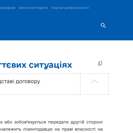
икривачів
Звіти політпартій
Портал доброчесності
ттєвих ситуаціях
ідставі договору
є або зобов’язується передати другій стороні
 належить лізингодавцю на праві власності на