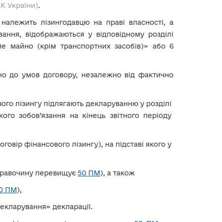
ЦК України)
.
належить лізингодавцю на праві власності, а
вання, відображаються у відповідному розділі
ме майно (крім транспортних засобів)» або 6
ідно до умов договору, незалежно від фактично
ого лізингу підлягають декларуванню у розділі
кого зобов’язання на кінець звітного періоду
овір фінансового лізингу), на підставі якого у
 правочину перевищує
50 ПМ
), а також
0 ПМ
),
декларування» декларації.