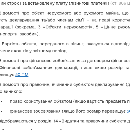
ий строк і за встановлену плату (лізингові платежі)
(ст. 806 
Відомості про об’єкт нерухомого або рухомого майна, що 
єкту декларування та/або членам сім’ї – на праві користу
арації (зокрема, 3 «Об’єкти нерухомості», 5 «Цінне рухо
нспортні засоби»).
!
Вартість об’єкта, переданого в лізинг, вказується відпов
чених коштів у звітному періоді.
Відомості про фінансове зобов’язання за договором фінансов
Фінансові зобов’язання» декларації, лише якщо розмір та
евищує
50 ПМ
.
Відомості про правочин, вчинений суб’єктом декларування (дог
о виникло:
право користування об’єктом (якщо вартість предмета
фінансове зобов’язання (якщо його розмір перевищує
5
відображаються у розділі 14 «Видатки та правочини суб’єкта 