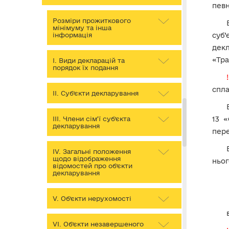
певн
Розміри прожиткового
мінімуму та інша
інформація
суб’
декл
«Тра
І. Види декларацій та
порядок їх подання
спла
ІІ. Суб’єкти декларування
ІІІ. Члени сім’ї суб’єкта
13 «
декларування
пер
IV. Загальні положення
щодо відображення
ньог
відомостей про об’єкти
декларування
V. Об’єкти нерухомості
VІ. Об’єкти незавершеного