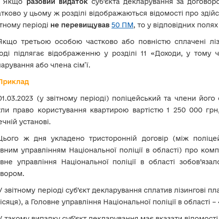
Якщо
разовий видаток
суб’єкта декларування за договор
тково у цьому ж розділі відображаються відомості про здій
ітному періоді
не перевищував
50 ПМ
, то у відповідних поля
Якщо третьою особою частково або повністю сплачені ліз
оді підлягає відображенню у розділі 11 «Доходи, у тому ч
арування або члена сім’ї.
Приклад
01.03.2023 (у звітному періоді) поліцейський та члени його 
ли право користування квартирою вартістю 1 250 000 грн
ечній установі.
Цього ж дня укладено тристоронній договір (між поліц
вним управлінням Національної поліції в області) про комп
вне управління Національної поліції в області зобов’яза
овором.
У звітному періоді суб’єкт декларування сплатив лізингові пла
сяця), а Головне управління Національної поліції в області – 
У такому випадку суб’єкт декларування має вказати відомості