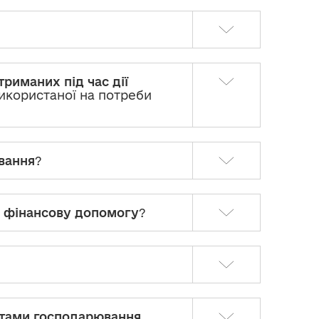
отриманих під час дії
використаної на потреби
вання
?
 фінансову допомогу
?
єктами господарювання