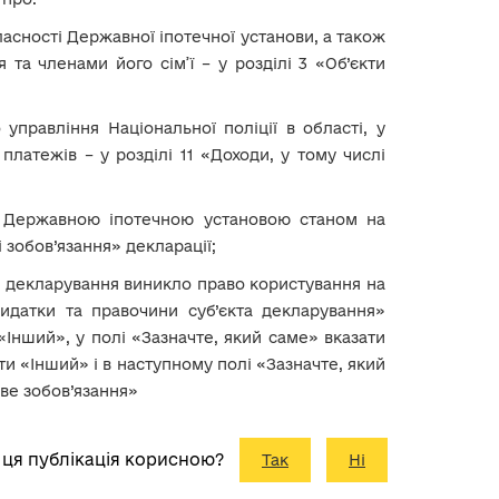
власності Державної іпотечної установи, а також
та членами його сім’ї – у розділі 3 «Об’єкти
 управління Національної поліції в області, у
платежів – у розділі 11 «Доходи, у тому числі
д Державною іпотечною установою станом на
ві зобов’язання» декларації;
кта декларування виникло право користування на
Видатки та правочини суб’єкта декларування»
«Інший», у полі «Зазначте, який саме» вказати
ти «Інший» і в наступному полі «Зазначте, який
ве зобов’язання»
 ця публікація корисною?
Так
Ні