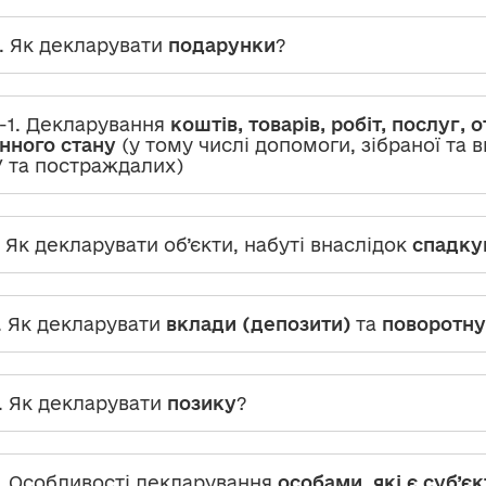
. Як декларувати
подарунки
?
-1. Декларування
коштів, товарів, робіт, послуг, 
нного стану
(у тому числі допомоги, зібраної та 
 та постраждалих)
. Як декларувати об’єкти, набуті внаслідок
спадку
. Як декларувати
вклади (депозити)
та
поворотну
. Як декларувати
позику
?
. Особливості декларування
особами, які є суб’