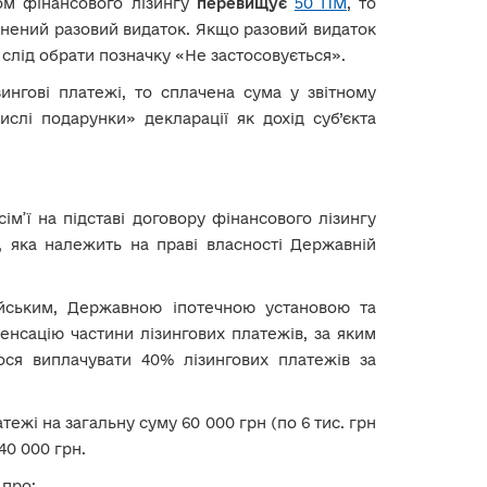
ом фінансового лізингу
перевищує
50 ПМ
, то
снений разовий видаток. Якщо разовий видаток
х слід обрати позначку «Не застосовується».
ингові платежі, то сплачена сума у звітному
ислі подарунки» декларації як дохід суб’єкта
сім’ї на підставі договору фінансового лізингу
, яка належить на праві власності Державній
ейським, Державною іпотечною установою та
енсацію частини лізингових платежів, за яким
лося виплачувати 40% лізингових платежів за
тежі на загальну суму 60 000 грн (по 6 тис. грн
40 000 грн.
 про: