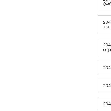
(Ф
203. Як декларувати
позику
?
204. Особливості декларування
особами, які є суб’єктами
господарювання (ФОП)
204
т.ч
204-1. Декларування
облігацій
внутрішньої державної позики
України (ОВДП)
, у т.ч. військових
204
204-2. Декларування отриманої
отр
грошової компенсації за
належне для отримання житло
для ВПО
і придбаної в
подальшому нерухомості
204
204-3. Декларування за
програмою
«єВідновлення»
204
204-4. Декларування придбання
житла за програмою
«єОселя»
204-5. Як декларувати
операції з
нерухомістю
?
204