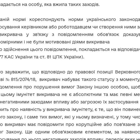
адається на особу, яка вжила таких заходів.
заній нормі кореспондують норми українського законод
осування керівником або роботодавцем чи створення ними за
викривача у зв’язку з повідомленням обов’язок доказу
омірними і не були мотивовані діями викривача
 здійснення цього повідомлення, покладається на відповіда
 77 КАС України та ст. 81 ЦПК України).
о зауважити, що відповідно до правової позиції Верховного 
ві № 815/2074/18, викривач набуває такого статусу з моменту, 
домлення про порушення вимог Закону іншою особою, щоб 
цьому імунітет викривача не є абсолютним та має певні м
негативними заходами впливу або загрозою їх застосуванн
чить про наявність у викривача імунітету, є те, що він пови
го закону, і саме тих вимог, які у ньому визначені, у тому 
о викривач має повідомити про корупційне або пов’язане
г Закону. Ще одним обов’язковим елементом, за наявност
осування до нього негативних заходів впливу, перелік яких 