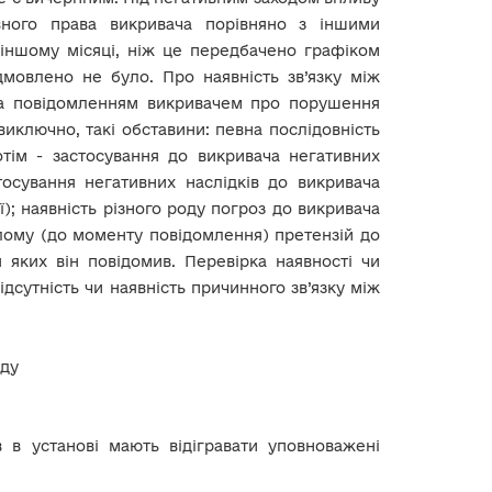
ного права викривача порівняно з іншими
 іншому місяці, ніж це передбачено графіком
дмовлено не було. Про наявність зв’язку між
 та повідомленням викривачем про порушення
иключно, такі обставини: певна послідовність
тім - застосування до викривача негативних
стосування негативних наслідків до викривача
); наявність різного роду погроз до викривача
улому (до моменту повідомлення) претензій до
я яких він повідомив. Перевірка наявності чи
дсутність чи наявність причинного зв’язку між
уду
 в установі мають відігравати уповноважені