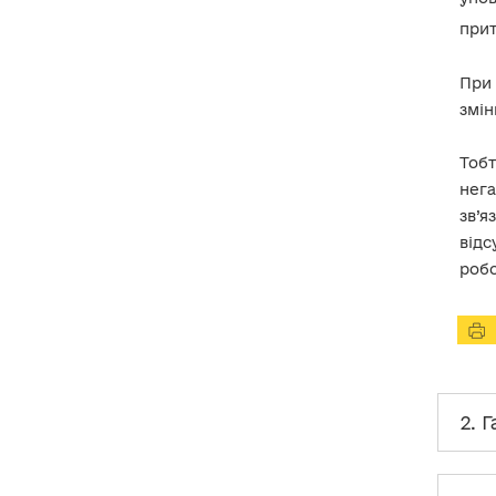
прит
При 
змін
Тобт
нега
зв’
відс
робо
2. 