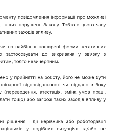
оменту повідомлення інформації про можливі
, інших порушень Закону. Тобто з цього часу
ативних заходів впливу.
уючи на найбільш поширені форми негативних
о застосовувати до викривача у зв’язку з
итим, тобто невичерпним.
но у прийнятті на роботу, його не може бути
лінарної відповідальності чи піддано з боку
(переведення, атестація, зміна умов праці,
ати тощо) або загрозі таких заходів впливу у
і рішення і дії керівника або роботодавця
рацівників у подібних ситуаціях та/або не