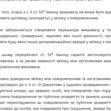
4
 того, згідно з ч. 3 ст. 53
Закону викривачу не може бути від
ового договору (контракту) у зв’язку з повідомленням.
ож забороняється створювати перешкоди викривачу у под
одарської, громадської, наукової або іншої діяльності, 
ати будь-яких інших дискримінаційних заходів у зв’язку з п
4
 цьому передбачені ст. 53
Закону гарантії застосовую
ивачем, а за умови наявності зв’язку між негативними зах
домленням викривача.
овно доведення зв’язку між повідомленням та негативними 
ідповідно до ч. 5 ст. 21 Директиви у судових провадженнях 
уються шкоди, що завдано особі, яка повідомляє про пору
снила повідомлення чи публічне розкриття та зазнала шко
ах переслідування за повідомлення чи публічне розкритт
осовані до особи, яка повідомила про порушення, заходи ба