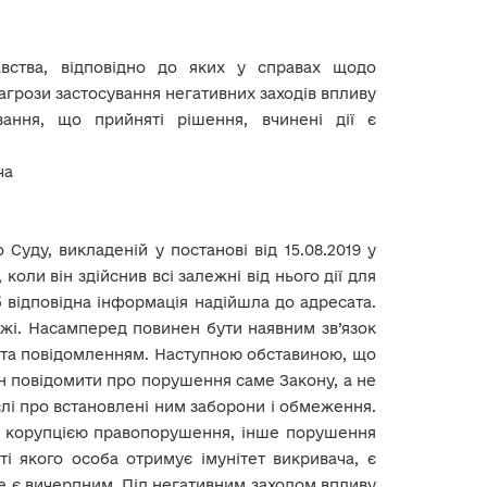
авства, відповідно до яких у справах щодо
грози застосування негативних заходів впливу
вання, що прийняті рішення, вчинені дії є
ча
Суду, викладеній у постанові від 15.08.2019 у
коли він здійснив всі залежні від нього дії для
відповідна інформація надійшла до адресата.
ежі. Насамперед повинен бути наявним зв’язок
я та повідомленням. Наступною обставиною, що
нен повідомити про порушення саме Закону, а не
числі про встановлені ним заборони і обмеження.
 з корупцією правопорушення, інше порушення
і якого особа отримує імунітет викривача, є
не є вичерпним. Під негативним заходом впливу