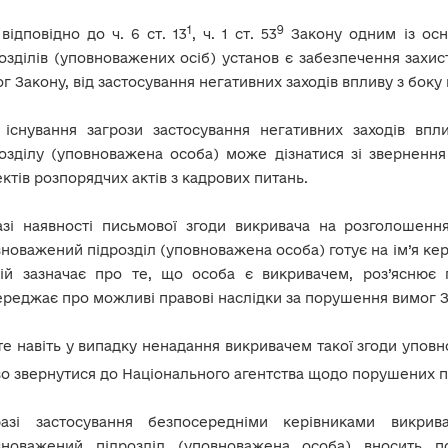
1
9
 відповідно до ч. 6 ст. 13
, ч. 1 ст. 53
Закону одним із осн
озділів (уповноважених осіб) установ є забезпечення захис
г Закону, від застосування негативних заходів впливу з боку
 існування загрози застосування негативних заходів вп
озділу (уповноважена особа) може дізнатися зі звернення
ктів розпорядчих актів з кадрових питань.
азі наявності письмової згоди викривача на розголошенн
новажений підрозділ (уповноважена особа) готує на ім’я кер
кій зазначає про те, що особа є викривачем, роз’яснює г
реджає про можливі правові наслідки за порушення вимог З
е навіть у випадку ненадання викривачем такої згоди упов
о звернутися до Національного агентства щодо порушених прав
азі застосування безпосередніми керівниками викрив
вноважений підрозділ (уповноважена особа) вносить по