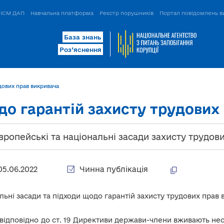
ІСМ ДАП
Навчальна платформа
Реєстр порушників
Портал повідомлень в
База знань
Роз’яснення
дових прав викривача
о гарантій захисту трудових
Європейські та національні засади захисту трудов
05.06.2022
Чинна публікація
льні засади та підходи щодо гарантій захисту трудових прав 
 відповідно до ст. 19 Директиви держави-члени вживають не