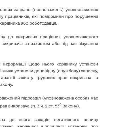
овних завдань (повноважень) уповноважених
ту працівників, які повідомили про порушення
 керівника або роботодавця.
ливу до викривача працівник уповноваженого
 викривача за захистом або під час візування
я інформації щодо нього керівнику установи
івника установи доповідну (службову) записку,
арантії захисту трудових прав викривача та
акону.
новажений підрозділ (уповноважена особа) має
9
 викривача (п. 3 ч. 2 ст. 53
Закону).
ача до нього заходів негативного впливу
дання керівнику відповідної установи про