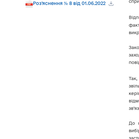
спри
Роз'яснення № 8 від 01.06.2022
Науково-практичний
коментар законодавства
Відп
України про захист
факт
викривачів корупції
викр
Щодо гарантій захисту
трудових прав викривача
Зак
зах
1. Європейські та національні
засади захисту трудових прав
пові
викривача
2. Гарантії захисту трудових прав
Так,
викривача:
звіл
кер
3. Гарантії поновлення
порушених трудових прав
відм
викривача
зв’я
4. Відповідальність за
порушення трудових прав
До 
викривача
виб
заст