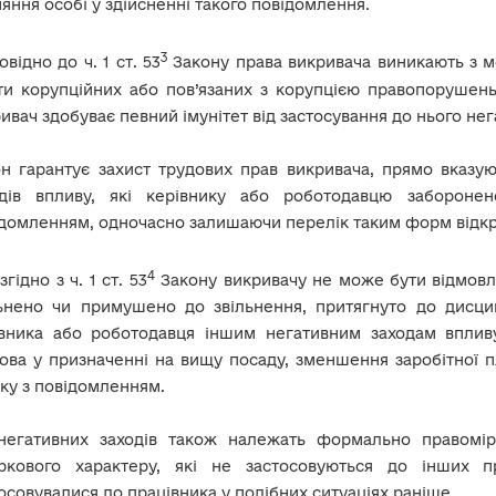
яння особі у здійсненні такого повідомлення.
3
овідно до ч. 1 ст. 53
Закону права викривача виникають з м
и корупційних або пов’язаних з корупцією правопорушень
ивач здобуває певний імунітет від застосування до нього нег
он гарантує захист трудових прав викривача, прямо вказ
одів впливу, які керівнику або роботодавцю заборонен
домленням, одночасно залишаючи перелік таким форм відкр
4
 згідно з ч. 1 ст. 53
Закону викривачу не може бути відмовле
ьнено чи примушено до звільнення, притягнуто до дисцип
івника або роботодавця іншим негативним заходам впливу 
ова у призначенні на вищу посаду, зменшення заробітної пл
зку з повідомленням.
негативних заходів також належать формально правомірн
іркового характеру, які не застосовуються до інших п
осовувалися до працівника у подібних ситуаціях раніше.