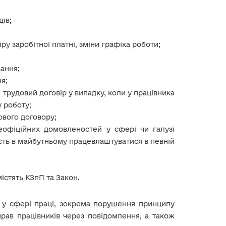
дів;
у заробітної платні, зміни графіка роботи;
ання;
я;
трудовий договір у випадку, коли у працівника
 роботу;
вого договору;
еофіційних домовленостей у сфері чи галузі
сть в майбутньому працевлаштуватися в певній
істять КЗпП та Закон.
 у сфері праці, зокрема порушення принципу
рав працівників через повідомлення, а також