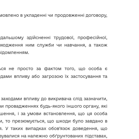
мовлено в укладенні чи продовженні договору,
альшому здійсненні трудової, професійної,
проходження ним служби чи навчання, а також
овідомленням.
ться не просто за фактом того, що особа є
одами впливу або загрозою їх застосування та
заходами впливу до викривача слід зазначити,
чи провадженнях будь-якого іншого органу, які
шення, і за умови встановлення, що ця особа
ди, то презюмується, що шкоди було завдано в
я. У таких випадках обов’язок доведення, що
зувалися на належно обґрунтованих підставах,