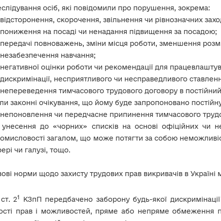
слідування осіб, які повідомили про порушення, зокрема:
відсторонення, скорочення, звільнення чи рівнозначних захо
пониження на посаді чи ненадання підвищення за посадою;
передачі повноважень, зміни місця роботи, зменшення розмір
незабезпечення навчання;
негативної оцінки роботи чи рекомендації для працевлаштув
дискримінації, несприятливого чи несправедливого ставленн
непереведення тимчасового трудового договору в постійний 
ли законні очікування, що йому буде запропоновано постійну
непоновлення чи передчасне припинення тимчасового трудо
унесення до «чорних» списків на основі офіційних чи н
омисловості загалом, що може потягти за собою неможливі
ері чи галузі, тощо.
ові норми щодо захисту трудових прав викривачів в Україні м
1
 ст. 2
КЗпП передбачено заборону будь-якої дискримінації
ості прав і можливостей, пряме або непряме обмеження п