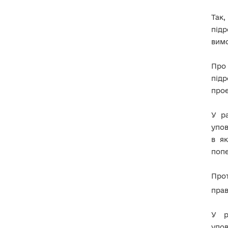
Так,
підр
вимо
Про
підр
прое
У р
упов
в я
попе
Прот
прав
У р
упо