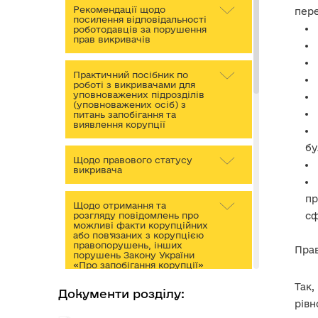
Рекомендації щодо
пере
посилення відповідальності
роботодавців за порушення
прав викривачів
Практичний посібник по
роботі з викривачами для
уповноважених підрозділів
(уповноважених осіб) з
питань запобігання та
виявлення корупції
бу
Щодо правового статусу
викривача
пр
Щодо отримання та
сф
розгляду повідомлень про
можливі факти корупційних
або пов’язаних з корупцією
правопорушень, інших
Прав
порушень Закону України
«Про запобігання корупції»
Так,
Документи розділу:
Єдиний портал повідомлень
рівн
викривачів