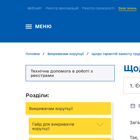
Вебсайт
Реєстр декларацій
Реєстр прозорості
База знань
МЕНЮ
Головна
Викривачам корупції
Щодо гарантій захисту тру
Щод
Технічна допомога в роботі з
реєстрами
1. 
Розділи:
Викривачам корупції
Зага
Гайд для викривачів
корупції
Так,