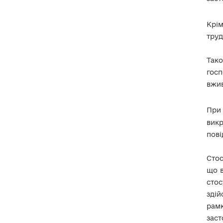
Процесуальний помічник.
Судовий захист
Крім
Звіти та аналітичні
труд
дослідження у сфері
захисту викривачів
Так
госп
Практичний посібник щодо
роботи з викривачами для
вжив
уповноважених підрозділів
(уповноважених осіб) з
питань запобігання та
виявлення корупції
При
викр
Роз’яснення "Щодо
пові
забезпечення права
викривача на отримання
інформації"
Стос
що в
Щодо механізмів
стос
заохочення та формування
культури повідомлення про
здій
можливі факти корупційних
рамк
або пов’язаних з корупцією
правопорушень, інших
заст
порушень Закону України