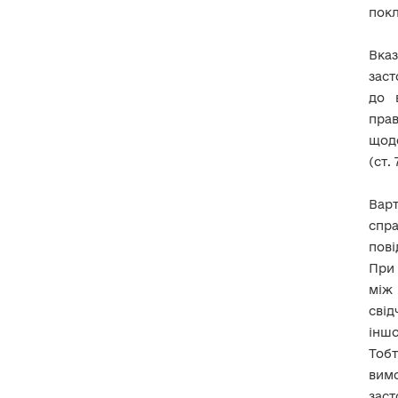
«Про запобігання корупції»
покл
Щодо забезпечення права
Вка
викривача на
заст
конфіденційність та
анонімність
до 
прав
Щодо надання викривачам
щодо
безоплатної вторинної
правової допомоги
(ст.
Варт
ВИМОГИ до захисту
анонімних каналів зв’язку,
спра
через які здійснюються
повідомлення про можливі
пові
факти корупційних або
пов’язаних з корупцією
При 
правопорушень, інших
між 
порушень ЗУ «Про
запобігання корупції»
свід
іншо
Тобт
вимо
заст