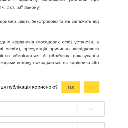
9
ч. 2 ст. 53
Закону).
икривача діють безстроково та не залежать від
ніх керівників (посадових осіб) установи, а
ві особи), презумпція причинно-наслідкового
істю зберігається й обов’язок доказування
аходами впливу покладається на керівника або
 ця публікація корисною?
Так
Ні