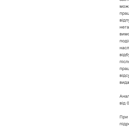
мож
прац
відп
нег
вимо
под
насл
відб
післ
прац
відс
вида
Анал
від 
При
підр