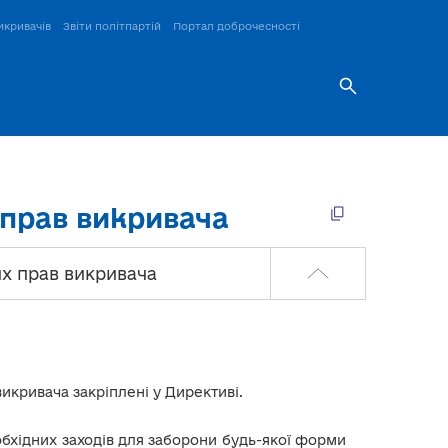
икривачів
Звіти політпартій
Портал доброчесності
 прав викривача
их прав викривача
викривача закріплені у Директиві.
обхідних заходів для заборони будь-якої форми