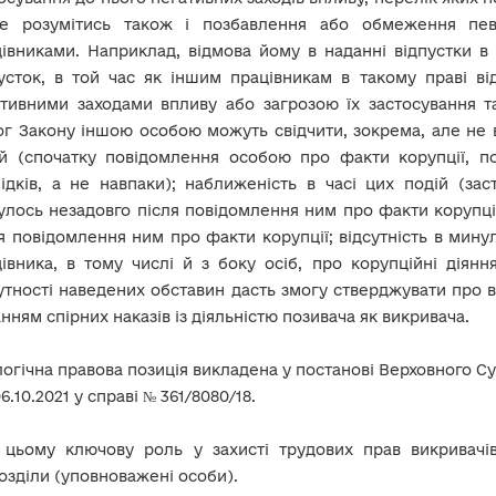
е розумітись також і позбавлення або обмеження пев
івниками. Наприклад, відмова йому в наданні відпустки в
усток, в той час як іншим працівникам в такому праві ві
ативними заходами впливу або загрозою їх застосування
г Закону іншою особою можуть свідчити, зокрема, але не в
ій (спочатку повідомлення особою про факти корупції, по
ідків, а не навпаки); наближеність в часі цих подій (за
улось незадовго після повідомлення ним про факти корупції
я повідомлення ним про факти корупції; відсутність в мин
івника, в тому числі й з боку осіб, про корупційні діянн
утності наведених обставин дасть змогу стверджувати про ві
нням спірних наказів із діяльністю позивача як викривача.
огічна правова позиція викладена у постанові Верховного С
06.10.2021 у справі № 361/8080/18.
 цьому ключову роль у захисті трудових прав викривачів
озділи (уповноважені особи).