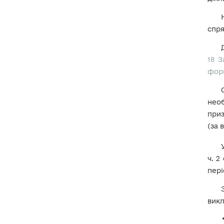
СУМІСНИЦТВА ТА
СУМІЩЕННЯ З ІНШИМИ
ВИДАМИ ДІЯЛЬНОСТІ
спря
9.1. Зміст обмеження щодо
зайняття іншою оплачуваною
або підприємницькою
18 З
діяльністю
фор
9.2. Інша оплачувана діяльність
9.3. Підприємницька діяльність
необ
приз
9.4. Дозволені види оплачуваної
(за 
діяльності
9.4.2. Наукова діяльність
ч. 2
9.4.3. Творча діяльність
пері
9.4.4. Медична практика
вик
9.4.5. Інструкторська та
суддівська практика зі спорту