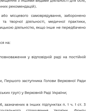
уміщення з іншими видами діяльності для осіб,
дичних рекомендацій).
або місцевого самоврядування, заборонено
 та творчої діяльності, медичної практики,
мницькою діяльністю, якщо інше не передбачено
ся на:
 повноваження у відповідній раді на постійній
ни, Першого заступника Голови Верховної Ради
ьких груп) у Верховній Раді України;
іб, зазначених в інших підпунктах п. 1 ч. 1 ст. 3
ціального страхування України, Фонду