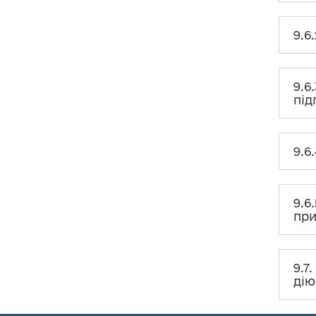
9.6
9.6
під
9.6
9.6
пр
9.7
дію