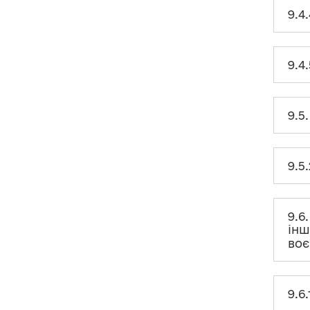
9.4
11. ОБМЕЖЕННЯ ПІСЛЯ
ПРИПИНЕННЯ ДІЯЛЬНОСТІ,
ПОВ’ЯЗАНОЇ З
ВИКОНАННЯМ ФУНКЦІЙ
ДЕРЖАВИ, МІСЦЕВОГО
9.4
САМОВРЯДУВАННЯ
12. ОБМЕЖЕННЯ СПІЛЬНОЇ
9.5
РОБОТИ БЛИЗЬКИХ ОСІБ
13. ВІДПОВІДАЛЬНІСТЬ ЗА
ПОРУШЕННЯ ВИМОГ ЩОДО
9.5
ЗАПОБІГАННЯ ТА
ВРЕГУЛЮВАННЯ
КОНФЛІКТУ ІНТЕРЕСІВ ТА
ОБМЕЖЕНЬ ЩОДО
ЗАПОБІГАННЯ КОРУПЦІЇ
9.6
інш
воє
14. ПРИКЛАДИ
ПРАКТИЧНОГО
ЗАСТОСУВАННЯ ВИМОГ
ЗАКОНУ
9.6