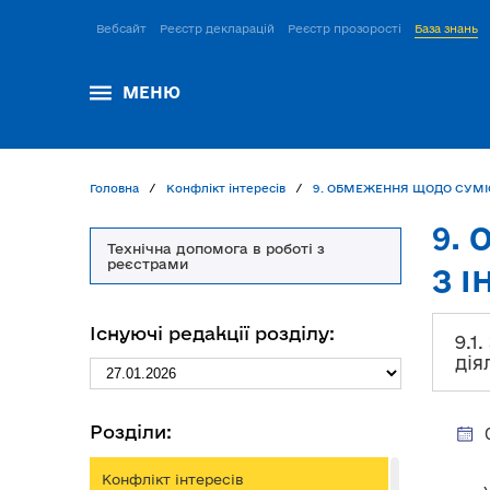
Вебсайт
Реєстр декларацій
Реєстр прозорості
База знань
МЕНЮ
Головна
Конфлікт інтересів
9. ОБМЕЖЕННЯ ЩОДО СУМІ
9.
Технічна допомога в роботі з
реєстрами
З 
Існуючі редакції розділу:
9.1
дія
Розділи:
Конфлікт інтересів