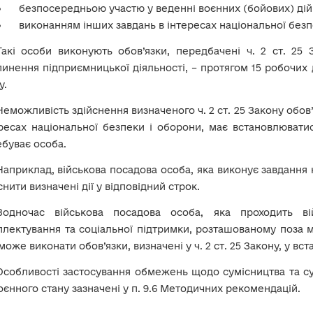
безпосередньою участю у веденні воєнних (бойових) дій
виконанням інших завдань в інтересах національної безп
Такі особи виконують обов’язки, передбачені ч. 2 ст. 25 
инення підприємницької діяльності, – протягом 15 робочих 
у.
Неможливість здійснення визначеного ч. 2 ст. 25 Закону обов’
ресах національної безпеки і оборони, має встановлювати
буває особа.
Наприклад, військова посадова особа, яка виконує завдання н
снити визначені дії у відповідний строк.
Водночас військова посадова особа, яка проходить ві
лектування та соціальної підтримки, розташованому поза
 може виконати обов’язки, визначені у ч. 2 ст. 25 Закону, у вс
Особливості застосування обмежень щодо сумісництва та су
воєнного стану зазначені у п. 9.6 Методичних рекомендацій.