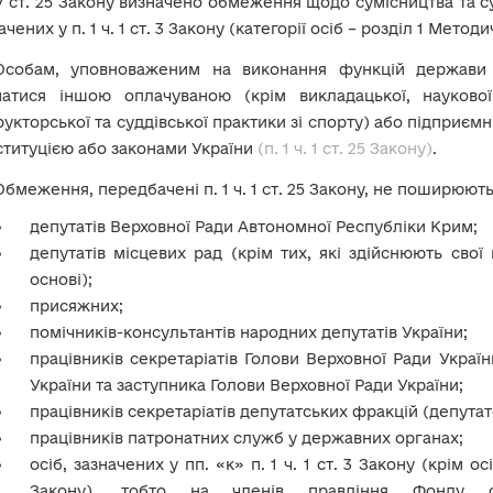
У ст. 25 Закону визначено обмеження щодо сумісництва та с
ачених у п. 1 ч. 1 ст. 3 Закону (категорії осіб – розділ 1 Мето
Особам, уповноваженим на виконання функцій держави 
матися іншою оплачуваною (крім викладацької, наукової
рукторської та суддівської практики зі спорту) або підприє
титуцією або законами України
(п. 1 ч. 1 ст. 25 Закону)
.
Обмеження, передбачені п. 1 ч. 1 ст. 25 Закону, не поширюють
депутатів Верховної Ради Автономної Республіки Крим;
депутатів місцевих рад (крім тих, які здійснюють свої
основі);
присяжних;
помічників-консультантів народних депутатів України;
працівників секретаріатів Голови Верховної Ради Украї
України та заступника Голови Верховної Ради України;
працівників секретаріатів депутатських фракцій (депутатс
працівників патронатних служб у державних органах;
осіб, зазначених у пп. «к» п. 1 ч. 1 ст. 3 Закону (крім ос
Закону), тобто на членів правління Фонду со