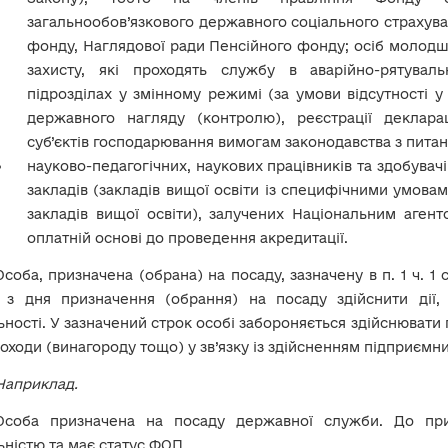
загальнообов’язкового державного соціального страхува
фонду, Наглядової ради Пенсійного фонду; осіб молодш
захисту, які проходять службу в аварійно-рятува
підрозділах у змінному режимі (за умови відсутності у
державного нагляду (контролю), реєстрації деклараці
суб’єктів господарювання вимогам законодавства з питан
науково-педагогічних, наукових працівників та здобувач
закладів (закладів вищої освіти із специфічними умовам
закладів вищої освіти), залучених Національним агент
оплатній основі до проведення акредитації.
Особа, призначена (обрана) на посаду, зазначену в п. 1 ч. 1 
в з дня призначення (обрання) на посаду здійснити дії
ьності. У зазначений строк особі забороняється здійснювати
доходи (винагороду тощо) у зв’язку із здійсненням підприємни
Наприклад.
Особа призначена на посаду державної служби. До при
ьністю та має статус ФОП.