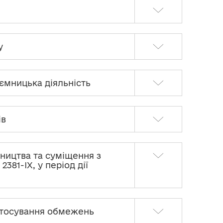
у
иємницька діяльність
ів
ництва та суміщення з
81-ІХ, у період дії
застосування обмежень