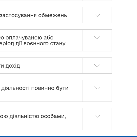
ті застосування обмежень
ою оплачуваною або
ріод дії воєнного стану
ти дохід
 діяльності повинно бути
кою діяльністю особами,