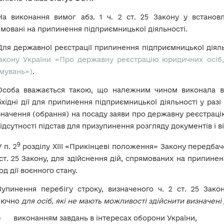
На виконання вимог абз. 1 ч. 2 ст. 25 Закону у встановл
мовані на припинення підприємницької діяльності.
Для державної реєстрації припинення підприємницької діял
акону України «Про державну реєстрацію юридичних осіб,
мувань»)
.
Особа вважається такою, що належним чином виконала вим
хідні дії для припинення підприємницької діяльності у разі
начення (обрання) на посаду заяви про державну реєстрац
відсутності підстав для призупинення розгляду документів і в
9
У п. 2
розділу ХІІІ «Прикінцеві положення» Закону передбач
 ст. 25 Закону, для здійснення дій, спрямованих на припине
од дії воєнного стану.
Зупинення перебігу строку, визначеного ч. 2 ст. 25 Зако
лючно
для осіб, які не мають можливості здійснити визначені д
виконанням завдань в інтересах оборони України,