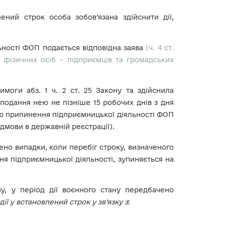
ений строк особа зобов’язана здійснити дії,
ьності ФОП подається відповідна заява
(ч. 4 ст.
 фізичних осіб – підприємців та громадських
оги абз. 1 ч. 2 ст. 25 Закону та здійснила
 подання нею не пізніше 15 робочих днів з дня
ію припинення підприємницької діяльності ФОП
ідмови в державній реєстрації).
ено випадки, коли перебіг строку, визначеного
ння підприємницької діяльності, зупиняється на
ну, у період дії воєнного стану передбачено
ії у встановлений строк у зв’язку з
: