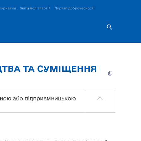
икривачів
Звіти політпартій
Портал доброчесності
ТВА ТА СУМІЩЕННЯ
ваною або підприємницькою