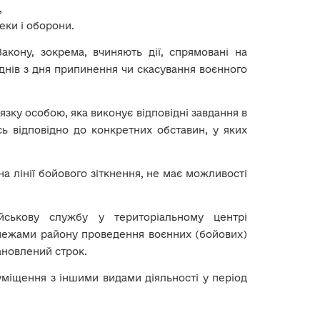
,
еки і оборони.
Закону, зокрема, вчиняють дії, спрямовані на
днів з дня припинення чи скасування воєнного
язку особою, яка виконує відповідні завдання в
сь відповідно до конкретних обставин, у яких
а лінії бойового зіткнення, не має можливості
йськову службу у територіальному центрі
 межами району проведення воєнних (бойових)
тановлений строк.
міщення з іншими видами діяльності у період