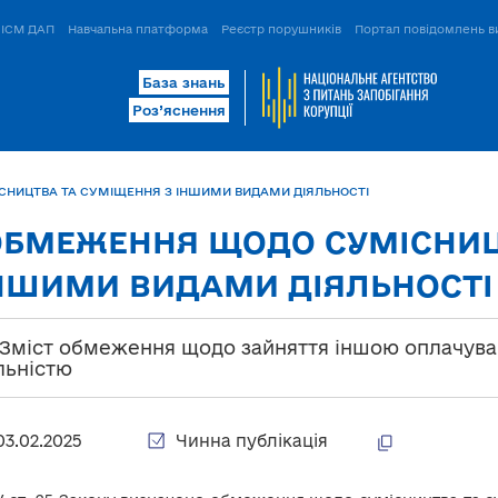
ІСМ ДАП
Навчальна платформа
Реєстр порушників
Портал повідомлень в
База знань
Роз’яснення
СНИЦТВА ТА СУМІЩЕННЯ З ІНШИМИ ВИДАМИ ДІЯЛЬНОСТІ
 ОБМЕЖЕННЯ ЩОДО СУМІСНИЦ
ІНШИМИ ВИДАМИ ДІЯЛЬНОСТІ
. Зміст обмеження щодо зайняття іншою оплачу
льністю
03.02.2025
Чинна публікація