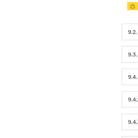
застосовуються у період дії
воєнного стану
9.6.4. Категорії осіб, від яких
дозволяється отримувати дохід
9.2
9.6.5. Коли сумісництво,
суміщення з іншими видами
діяльності повинно бути
припинено
9.3
9.7. Зайняття іншою оплачуваною
або підприємницькою
діяльністю особами, дію
трудового договору яких
9.4
призупинено
10. ЗМІСТ ОБМЕЖЕННЯ
ЩОДО ВХОДЖЕННЯ ДО
9.4
СКЛАДУ ПРАВЛІННЯ,
ІНШИХ ВИКОНАВЧИХ ЧИ
КОНТРОЛЬНИХ ОРГАНІВ,
НАГЛЯДОВОЇ РАДИ
ПІДПРИЄМСТВА АБО
9.4
ОРГАНІЗАЦІЇ, ЩО МАЄ НА
МЕТІ ОДЕРЖАННЯ
ПРИБУТКУ