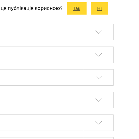
 ця публікація корисною?
Так
Ні