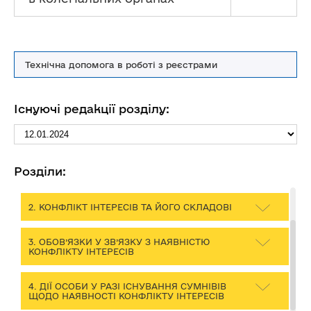
Технічна допомога в роботі з реєстрами
Конфлікт інтересів
Існуючі редакції розділу:
Преамбула та перелік скорочень
1. ОСОБИ, НА ЯКИХ ПОШИРЮЮТЬСЯ ВИМОГИ
ЩОДО ЗАПОБІГАННЯ ТА ВРЕГУЛЮВАННЯ
КОНФЛІКТУ ІНТЕРЕСІВ ТА ОБМЕЖЕННЯ ЩОДО
Розділи:
ЗАПОБІГАННЯ КОРУПЦІЇ
2. КОНФЛІКТ ІНТЕРЕСІВ ТА ЙОГО СКЛАДОВІ
3. ОБОВ’ЯЗКИ У ЗВ’ЯЗКУ З НАЯВНІСТЮ
КОНФЛІКТУ ІНТЕРЕСІВ
4. ДІЇ ОСОБИ У РАЗІ ІСНУВАННЯ СУМНІВІВ
ЩОДО НАЯВНОСТІ КОНФЛІКТУ ІНТЕРЕСІВ