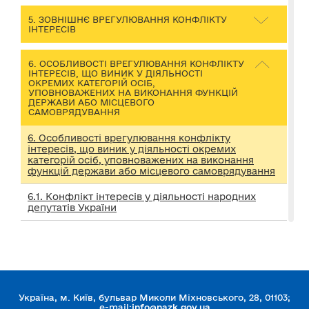
5. ЗОВНІШНЄ ВРЕГУЛЮВАННЯ КОНФЛІКТУ
ІНТЕРЕСІВ
6. ОСОБЛИВОСТІ ВРЕГУЛЮВАННЯ КОНФЛІКТУ
ІНТЕРЕСІВ, ЩО ВИНИК У ДІЯЛЬНОСТІ
ОКРЕМИХ КАТЕГОРІЙ ОСІБ,
УПОВНОВАЖЕНИХ НА ВИКОНАННЯ ФУНКЦІЙ
ДЕРЖАВИ АБО МІСЦЕВОГО
САМОВРЯДУВАННЯ
6. Особливості врегулювання конфлікту
інтересів, що виник у діяльності окремих
категорій осіб, уповноважених на виконання
функцій держави або місцевого самоврядування
6.1. Конфлікт інтересів у діяльності народних
депутатів України
6.1.2. Запобігання та врегулювання конфлікту
інтересів, що виникає у зв’язку з участю народних
депутатів у роботі колегіальних органів
6.1.3. Запобігання та врегулювання конфлікту
інтересів у діяльності народних депутатів під час
Україна, м. Київ, бульвар Миколи Міхновського, 28, 01103;
реалізації повноважень одноособово
e-mail:
info@nazk.gov.ua