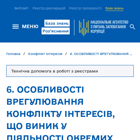
Вебсайт
Реєстр декларацій
Реєстр прозорості
База знань
ІСМ Д
База знань
МЕНЮ
Роз’яснення
Головна
Конфлікт інтересів
6. ОСОБЛИВОСТІ ВРЕГУЛЮВАННЯ КОНФЛІКТУ ІНТЕРЕСІВ, ЩО ВИНИК У ДІЯЛЬНОСТІ ОКРЕМИХ КАТЕГОРІЙ ОСІБ, УПОВНОВАЖЕНИХ НА ВИКОНАННЯ ФУНКЦІЙ ДЕРЖАВИ АБО МІСЦЕВОГО САМОВРЯДУВАННЯ
Технічна допомога в роботі з реєстрами
6. ОСОБЛИВОСТІ
ВРЕГУЛЮВАННЯ
КОНФЛІКТУ ІНТЕРЕСІВ,
ЩО ВИНИК У
ДІЯЛЬНОСТІ ОКРЕМИХ