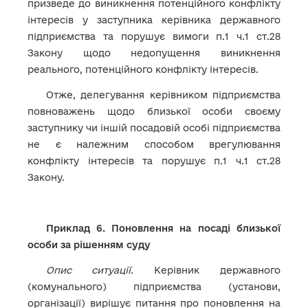
призведе до виникнення потенційного конфлікту
інтересів у заступника керівника державного
підприємства та порушує вимоги п.1 ч.1 ст.28
Закону щодо недопущення виникнення
реального, потенційного конфлікту інтересів.
Отже, делегування керівником підприємства
повноважень щодо близької особи своєму
заступнику чи іншій посадовій особі підприємства
не є належним способом врегулювання
конфлікту інтересів та порушує п.1 ч.1 ст.28
Закону.
Приклад 6. Поновлення на посаді близької
особи за рішенням суду
Опис ситуації.
Керівник державного
(комунального) підприємства (установи,
організації) вирішує питання про поновлення на