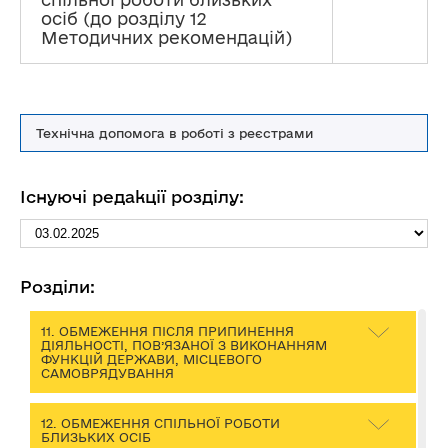
ЗВ’ЯЗКУ З НАЯВНІСТЮ В ОСОБИ
осіб (до розділу 12
ПІДПРИЄМСТВ ЧИ КОРПОРАТИВНИХ ПРАВ
(ст. 36 Закону)
Методичних рекомендацій)
8. ОБМЕЖЕННЯ ЩОДО ОДЕРЖАННЯ
ПОДАРУНКІВ
Технічна допомога в роботі з реєстрами
9. ОБМЕЖЕННЯ ЩОДО СУМІСНИЦТВА ТА
СУМІЩЕННЯ З ІНШИМИ ВИДАМИ ДІЯЛЬНОСТІ
Існуючі редакції розділу:
10. ЗМІСТ ОБМЕЖЕННЯ ЩОДО ВХОДЖЕННЯ
ДО СКЛАДУ ПРАВЛІННЯ, ІНШИХ
ВИКОНАВЧИХ ЧИ КОНТРОЛЬНИХ ОРГАНІВ,
НАГЛЯДОВОЇ РАДИ ПІДПРИЄМСТВА АБО
ОРГАНІЗАЦІЇ, ЩО МАЄ НА МЕТІ ОДЕРЖАННЯ
ПРИБУТКУ
Розділи:
11. ОБМЕЖЕННЯ ПІСЛЯ ПРИПИНЕННЯ
ДІЯЛЬНОСТІ, ПОВ’ЯЗАНОЇ З ВИКОНАННЯМ
ФУНКЦІЙ ДЕРЖАВИ, МІСЦЕВОГО
САМОВРЯДУВАННЯ
12. ОБМЕЖЕННЯ СПІЛЬНОЇ РОБОТИ
БЛИЗЬКИХ ОСІБ