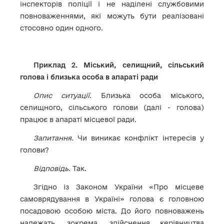
інспекторів поліції і не наділені службовими
повноваженнями, які можуть бути реалізовані
стосовно один одного.
Приклад 2. Міський, селищний, сільський
голова і близька особа в апараті ради
Опис ситуації.
Близька особа міського,
селищного, сільського голови (далі - голова)
працює в апараті місцевої ради.
Запитання.
Чи виникає конфлікт інтересів у
голови?
Відповідь.
Так.
Згідно із Законом України «Про місцеве
самоврядування в Україні» голова є головною
посадовою особою міста. До його повноважень
належать, зокрема, здійснення керівництва