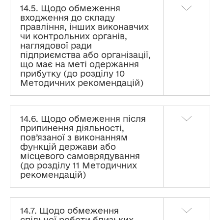
КОНФЛІКТУ ІНТЕРЕСІВ ТА ОБМЕЖЕННЯ ЩОДО
14.5. Щодо обмеження
ЗАПОБІГАННЯ КОРУПЦІЇ
входження до складу
правління, інших виконавчих
чи контрольних органів,
2. КОНФЛІКТ ІНТЕРЕСІВ ТА ЙОГО СКЛАДОВІ
наглядової ради
підприємства або організації,
3. ОБОВ’ЯЗКИ У ЗВ’ЯЗКУ З НАЯВНІСТЮ
що має на меті одержання
КОНФЛІКТУ ІНТЕРЕСІВ
прибутку (до розділу 10
Методичних рекомендацій)
4. ДІЇ ОСОБИ У РАЗІ ІСНУВАННЯ СУМНІВІВ
ЩОДО НАЯВНОСТІ КОНФЛІКТУ ІНТЕРЕСІВ
14.6. Щодо обмеження після
5. ЗОВНІШНЄ ВРЕГУЛЮВАННЯ КОНФЛІКТУ
припинення діяльності,
ІНТЕРЕСІВ
пов’язаної з виконанням
функцій держави або
місцевого самоврядування
6. ОСОБЛИВОСТІ ВРЕГУЛЮВАННЯ КОНФЛІКТУ
ІНТЕРЕСІВ, ЩО ВИНИК У ДІЯЛЬНОСТІ
(до розділу 11 Методичних
ОКРЕМИХ КАТЕГОРІЙ ОСІБ,
рекомендацій)
УПОВНОВАЖЕНИХ НА ВИКОНАННЯ ФУНКЦІЙ
ДЕРЖАВИ АБО МІСЦЕВОГО
САМОВРЯДУВАННЯ
14.7. Щодо обмеження
7. ЗАПОБІГАННЯ КОНФЛІКТУ ІНТЕРЕСІВ У
спільної роботи близьких