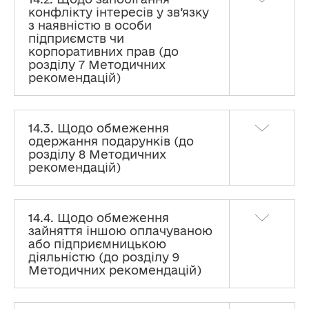
конфлікту інтересів у зв’язку
з наявністю в особи
підприємств чи
корпоративних прав (до
розділу 7 Методичних
рекомендацій)
14.3. Щодо обмеження
одержання подарунків (до
розділу 8 Методичних
рекомендацій)
14.4. Щодо обмеження
зайняття іншою оплачуваною
Конфлікт інтересів
або підприємницькою
діяльністю (до розділу 9
Преамбула та перелік скорочень
Методичних рекомендацій)
1. ОСОБИ, НА ЯКИХ ПОШИРЮЮТЬСЯ ВИМОГИ
ЩОДО ЗАПОБІГАННЯ ТА ВРЕГУЛЮВАННЯ