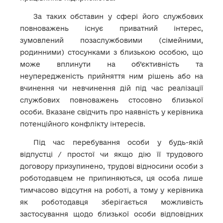
За таких обставин у сфері його службових
повноважень існує приватний інтерес,
зумовлений позаслужбовими (сімейними,
родинними) стосунками з близькою особою, що
може вплинути на об’єктивність та
неупередженість прийняття ним рішень або на
вчинення чи невчинення дій під час реалізації
службових повноважень стосовно близької
особи. Вказане свідчить про наявність у керівника
потенційного конфлікту інтересів.
Під час перебування особи у будь-якій
відпустці / простої чи якщо дію її трудового
договору призупинено, трудові відносини особи з
роботодавцем не припиняються, ця особа лише
тимчасово відсутня на роботі, а тому у керівника
як роботодавця зберігається можливість
застосування щодо близької особи відповідних