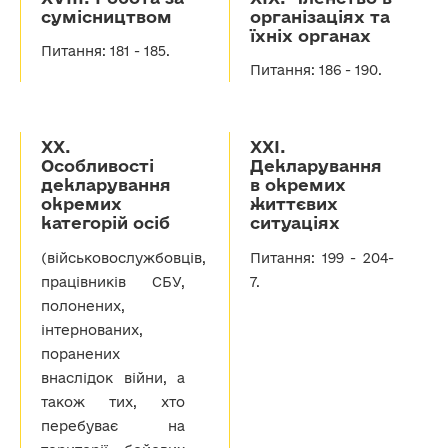
сумісництвом
організаціях та
їхніх органах
Питання: 181 - 185.
Питання: 186 - 190.
ХХ.
ХХІ.
Особливості
Декларування
декларування
в окремих
окремих
життєвих
категорій осіб
ситуаціях
(військовослужбовців,
Питання: 199 - 204-
працівників СБУ,
7.
полонених,
інтернованих,
поранених
внаслідок війни, а
також тих, хто
перебуває на