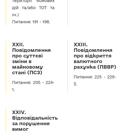
території бойових
дій та/або ТОТ та
ін.)
Питання: 191 - 198.
ХХІІ.
ХХІІІ.
Повідомлення
Повідомлення
про суттєві
про відкриття
зміни в
валютного
майновому
рахунка (ПВВР)
стані (ПСЗ)
Питання: 225 - 229-
Питання: 205 - 224-
3.
1.
ХХІV.
Відповідальність
за порушення
вимог