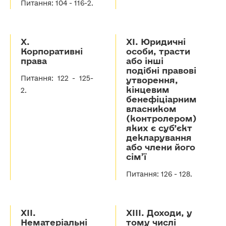
Питання: 104 - 116-2.
Х.
ХІ. Юридичні
Корпоративні
особи, трасти
права
або інші
подібні правові
Питання: 122 - 125-
утворення,
кінцевим
2.
бенефіціарним
власником
(контролером)
яких є суб’єкт
декларування
або члени його
сім’ї
Питання: 126 - 128.
ХІІ.
ХІІІ. Доходи, у
Нематеріальні
тому числі