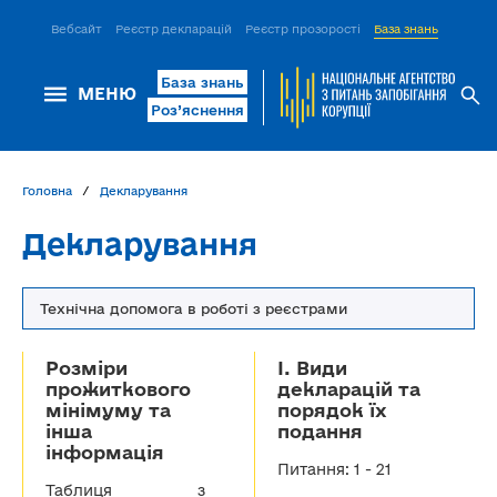
Вебсайт
Реєстр декларацій
Реєстр прозорості
База знань
ІСМ Д
База знань
МЕНЮ
Роз’яснення
Головна
Декларування
Декларування
Технічна допомога в роботі з реєстрами
Розміри
І. Види
прожиткового
декларацій та
мінімуму та
порядок їх
інша
подання
інформація
Питання: 1 - 21
Таблиця з