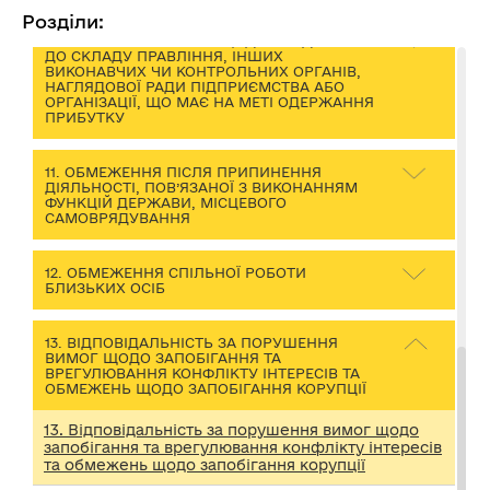
Розділи:
10. ЗМІСТ ОБМЕЖЕННЯ ЩОДО ВХОДЖЕННЯ
ДО СКЛАДУ ПРАВЛІННЯ, ІНШИХ
ВИКОНАВЧИХ ЧИ КОНТРОЛЬНИХ ОРГАНІВ,
НАГЛЯДОВОЇ РАДИ ПІДПРИЄМСТВА АБО
ОРГАНІЗАЦІЇ, ЩО МАЄ НА МЕТІ ОДЕРЖАННЯ
ПРИБУТКУ
11. ОБМЕЖЕННЯ ПІСЛЯ ПРИПИНЕННЯ
ДІЯЛЬНОСТІ, ПОВ’ЯЗАНОЇ З ВИКОНАННЯМ
ФУНКЦІЙ ДЕРЖАВИ, МІСЦЕВОГО
САМОВРЯДУВАННЯ
12. ОБМЕЖЕННЯ СПІЛЬНОЇ РОБОТИ
БЛИЗЬКИХ ОСІБ
13. ВІДПОВІДАЛЬНІСТЬ ЗА ПОРУШЕННЯ
ВИМОГ ЩОДО ЗАПОБІГАННЯ ТА
ВРЕГУЛЮВАННЯ КОНФЛІКТУ ІНТЕРЕСІВ ТА
ОБМЕЖЕНЬ ЩОДО ЗАПОБІГАННЯ КОРУПЦІЇ
13. Відповідальність за порушення вимог щодо
запобігання та врегулювання конфлікту інтересів
та обмежень щодо запобігання корупції