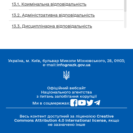
13.1. Кримінальна відповідальність
13.2. Адміністративна відповідальність
13.3. Дисциплінарна відповідальність
13.4. Службове розслідування
Додатки:
Україна, м. Київ, бульвар Миколи Міхновського, 28, 01103;
14. ПРИКЛАДИ ПРАКТИЧНОГО
e-mail:
info@nazk.gov.ua
ЗАСТОСУВАННЯ ВИМОГ ЗАКОНУ
Офіційний вебсайт
Національного агентства
з питань запобігання корупції
Ми в соцмережах:
Весь контент доступний за ліцензією
Creative
Commons Attribution 4.0 International license
, якщо
не зазначено інше