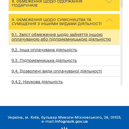
8. ОБМЕЖЕННЯ ЩОДО ОДЕРЖАННЯ
ПОДАРУНКІВ
9. ОБМЕЖЕННЯ ЩОДО СУМІСНИЦТВА ТА
СУМІЩЕННЯ З ІНШИМИ ВИДАМИ ДІЯЛЬНОСТІ
9.1. Зміст обмеження щодо зайняття іншою
оплачуваною або підприємницькою діяльністю
9.2. Інша оплачувана діяльність
9.3. Підприємницька діяльність
9.4. Дозволені види оплачуваної діяльності
9.4.2. Наукова діяльність
9.4.3. Творча діяльність
9.4.4. Медична практика
9.4.5. Інструкторська та суддівська практика зі
Україна, м. Київ, бульвар Миколи Міхновського, 28, 01103;
спорту
e-mail:
info@nazk.gov.ua
9.5. Військова служба та інша оплачувана або