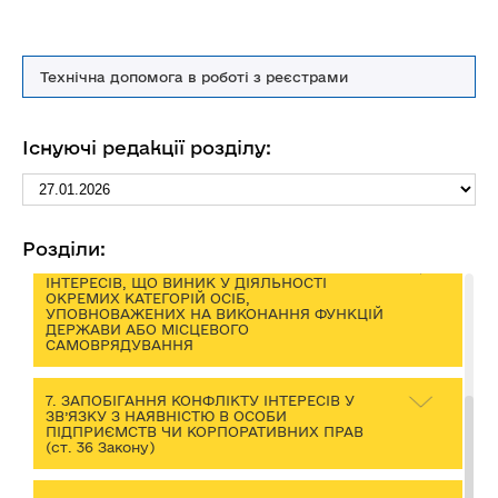
3. ОБОВ’ЯЗКИ У ЗВ’ЯЗКУ З НАЯВНІСТЮ
КОНФЛІКТУ ІНТЕРЕСІВ
Технічна допомога в роботі з реєстрами
4. ДІЇ ОСОБИ У РАЗІ ІСНУВАННЯ СУМНІВІВ
ЩОДО НАЯВНОСТІ КОНФЛІКТУ ІНТЕРЕСІВ
Існуючі редакції розділу:
5. ЗОВНІШНЄ ВРЕГУЛЮВАННЯ КОНФЛІКТУ
ІНТЕРЕСІВ
Розділи:
6. ОСОБЛИВОСТІ ВРЕГУЛЮВАННЯ КОНФЛІКТУ
ІНТЕРЕСІВ, ЩО ВИНИК У ДІЯЛЬНОСТІ
ОКРЕМИХ КАТЕГОРІЙ ОСІБ,
УПОВНОВАЖЕНИХ НА ВИКОНАННЯ ФУНКЦІЙ
ДЕРЖАВИ АБО МІСЦЕВОГО
САМОВРЯДУВАННЯ
7. ЗАПОБІГАННЯ КОНФЛІКТУ ІНТЕРЕСІВ У
ЗВ’ЯЗКУ З НАЯВНІСТЮ В ОСОБИ
ПІДПРИЄМСТВ ЧИ КОРПОРАТИВНИХ ПРАВ
(ст. 36 Закону)