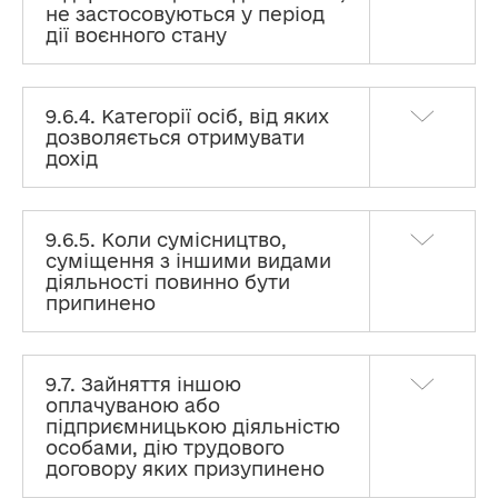
не застосовуються у період
дії воєнного стану
9.6.4. Категорії осіб, від яких
дозволяється отримувати
дохід
9.6.5. Коли сумісництво,
суміщення з іншими видами
діяльності повинно бути
Конфлікт інтересів
припинено
Преамбула та перелік скорочень
9.7. Зайняття іншою
1. ОСОБИ, НА ЯКИХ ПОШИРЮЮТЬСЯ ВИМОГИ
оплачуваною або
ЩОДО ЗАПОБІГАННЯ ТА ВРЕГУЛЮВАННЯ
підприємницькою діяльністю
КОНФЛІКТУ ІНТЕРЕСІВ ТА ОБМЕЖЕННЯ ЩОДО
ЗАПОБІГАННЯ КОРУПЦІЇ
особами, дію трудового
договору яких призупинено
2. КОНФЛІКТ ІНТЕРЕСІВ ТА ЙОГО СКЛАДОВІ