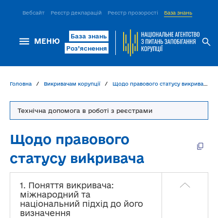
Вебсайт
Реєстр декларацій
Реєстр прозорості
База знань
ІСМ Д
База знань
МЕНЮ
Роз’яснення
Головна
Викривачам корупції
Щодо правового статусу викривача
Технічна допомога в роботі з реєстрами
Щодо правового
статусу викривача
1. Поняття викривача:
міжнародний та
національний підхід до його
визначення