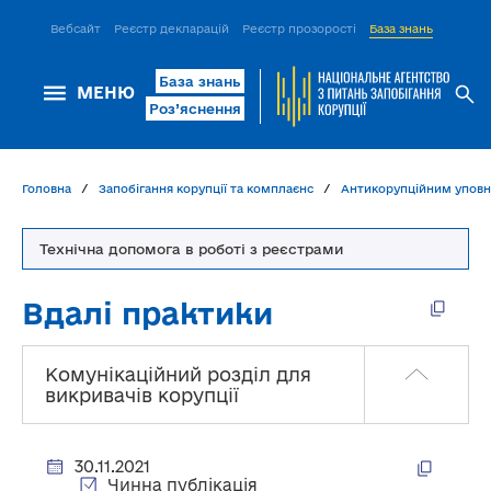
Вебсайт
Реєстр декларацій
Реєстр прозорості
База знань
ІСМ Д
База знань
МЕНЮ
Роз’яснення
Головна
Запобігання корупції та комплаєнс
Антикорупційним упов
Технічна допомога в роботі з реєстрами
Вдалі практики
Комунікаційний розділ для
викривачів корупції
30.11.2021
Чинна публікація