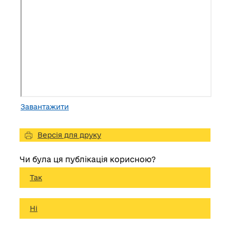
Завантажити
Версія для друку
Чи була ця публікація корисною?
Так
Ні