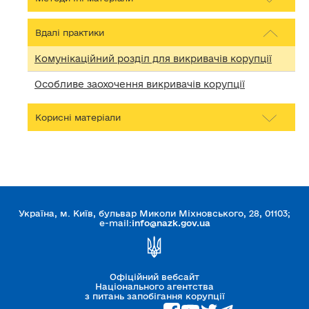
Вдалі практики
Комунікаційний розділ для викривачів корупції
Особливе заохочення викривачів корупції
Корисні матеріали
Україна, м. Київ, бульвар Миколи Міхновського, 28, 01103;
e-mail:
info@nazk.gov.ua
Офіційний вебсайт
Національного агентства
з питань запобігання корупції