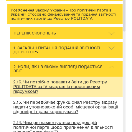
Роз’яснення Закону України «Про політичні партії в
Україні» стосовно фінансування та подання звітності
політичних партій до Реєстру POLITDATA
ПЕРЕЛІК СКОРОЧЕНЬ
1. ЗАГАЛЬНІ ПИТАННЯ ПОДАННЯ ЗВІТНОСТІ
ДО РЕЄСТРУ
2. КОЛИ, ЯК І В ЯКОМУ ВИГЛЯДІ ПОДАЄТЬСЯ
ЗВІТ
2.16. Чи потрібно подавати Звіти до Реєстру
POLITDATA за IV квартал із наростаючим
підсумком?
2.15. Чи передбачає функціонал Реєстру відразу
надати уповноваженій особі місцевої організації
відповідні права користувача?
2.14. Чим регламентується порядок дій
політичної партії щодо припинення діяльності