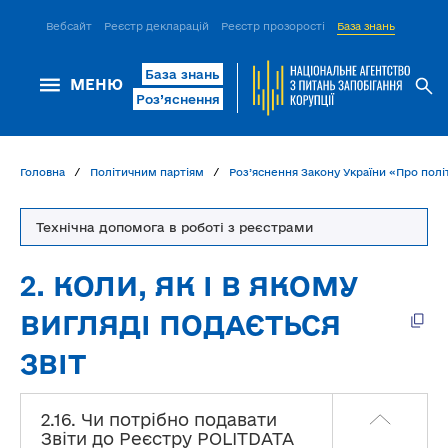
Вебсайт
Реєстр декларацій
Реєстр прозорості
База знань
ІСМ Д
База знань
МЕНЮ
Роз’яснення
Головна
Політичним партіям
Роз’яснення Закону України «Про політ
Технічна допомога в роботі з реєстрами
2. КОЛИ, ЯК І В ЯКОМУ
ВИГЛЯДІ ПОДАЄТЬСЯ
ЗВІТ
2.16. Чи потрібно подавати
Звіти до Реєстру POLITDATA