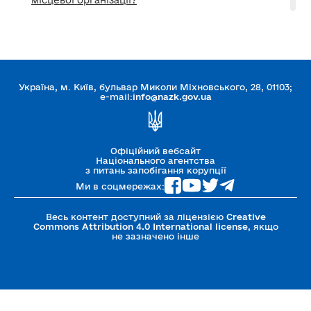
місцевої організації?
2.13.Яким чином подати Звіт, коли зміна
керівника партії здійснюється Міністерством
юстиції України протягом 2-3 місяців?
2.12. Якими документами підтверджується право
керівника (уповноваженої особи) політичної
Україна, м. Київ, бульвар Миколи Міхновського, 28, 01103;
партії підписувати Звіти місцевих організацій?
e-mail:
info@nazk.gov.ua
2.11. Що робити у разі виявлення партією
технічної або іншої помилки у поданому Звіті?
Офіційний вебсайт
2.10. Чи потрібно надавати довідку (виписку)
Національного агентства
установ банків про рух коштів на рахунках у разі
з питань запобігання корупції
відсутності на ньому руху коштів?
Ми в соцмережах:
2.9. Чи потрібно додавати до Звіту підтвердні
документи?
Весь контент доступний за ліцензією
Creative
Commons Attribution 4.0 International license
, якщо
не зазначено інше
2.8. Чи потрібно самостійно знеособлювати
відомості у Звіті?
2.7. Хто та яким чином підписує Звіт місцевої
організації ?