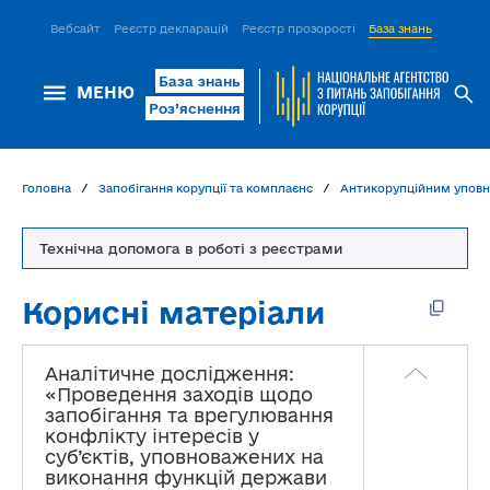
Вебсайт
Реєстр декларацій
Реєстр прозорості
База знань
ІСМ Д
База знань
МЕНЮ
Роз’яснення
Головна
Запобігання корупції та комплаєнс
Антикорупційним упов
Технічна допомога в роботі з реєстрами
Корисні матеріали
Аналітичне дослідження:
«Проведення заходів щодо
запобігання та врегулювання
конфлікту інтересів у
суб’єктів, уповноважених на
виконання функцій держави