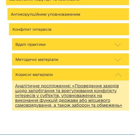
Антикорупційним уповноваженим
Конфлікт інтересів
Вдалі практики
Методичні матеріали
Корисні матеріали
Аналітичне дослідження: «Проведення заходів
щодо запобігання та врегулювання конфлікту
інтересів у суб’єктів, уповноважених на
виконання функцій держави або місцевого
самоврядування, а також заборон та обмежень»