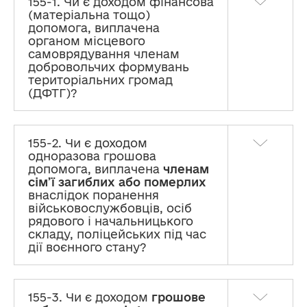
155-1. Чи є доходом фінансова
(матеріальна тощо)
допомога, виплачена
органом місцевого
самоврядування членам
добровольчих формувань
територіальних громад
(ДФТГ)?
155-2. Чи є доходом
одноразова грошова
допомога, виплачена
членам
сім’ї загиблих або померлих
внаслідок поранення
Декларування
військовослужбовців, осіб
рядового і начальницького
Розміри прожиткового мінімуму та інша
складу, поліцейських під час
інформація
дії воєнного стану?
І. Види декларацій та порядок їх подання
155-3. Чи є доходом
грошове