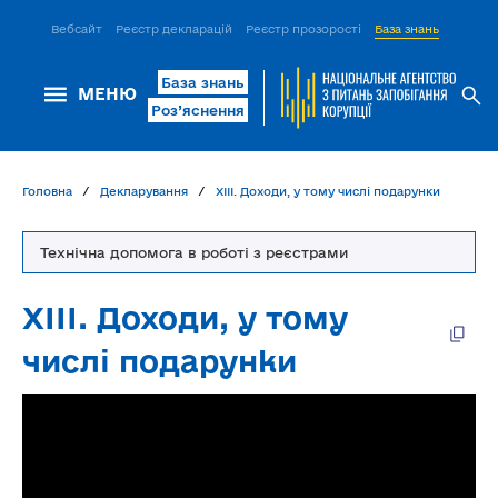
Вебсайт
Реєстр декларацій
Реєстр прозорості
База знань
ІСМ Д
База знань
МЕНЮ
Роз’яснення
Головна
Декларування
ХІІІ. Доходи, у тому числі подарунки
Технічна допомога в роботі з реєстрами
ХІІІ. Доходи, у тому
числі подарунки