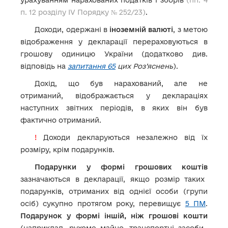
п. 12 розділу IV Порядку № 252/23)
.
Доходи, одержані в
іноземній валюті
, з метою
відображення у декларації перераховуються в
грошову одиницю України (додатково див.
відповідь на
запитання 65
цих Роз’яснень
).
Дохід, що був нарахований, але не
отриманий, відображається у деклараціях
наступних звітних періодів, в яких він був
фактично отриманий.
!
Доходи декларуються незалежно від їх
розміру, крім подарунків.
Подарунки у формі грошових коштів
зазначаються в декларації, якщо розмір таких
подарунків, отриманих від однієї особи (групи
осіб) сукупно протягом року, перевищує
5 ПМ
.
Подарунок у формі іншій, ніж грошові кошти
(наприклад, рухоме майно, транспортні засоби,