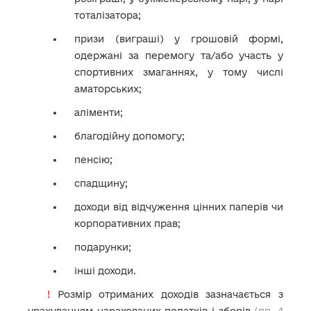
тоталізатора;
призи (виграші) у грошовій формі,
одержані за перемогу та/або участь у
спортивних змаганнях, у тому числі
аматорських;
аліменти;
благодійну допомогу;
пенсію;
спадщину;
доходи від відчуження цінних паперів чи
корпоративних прав;
подарунки;
інші доходи.
!
Розмір отриманих доходів зазначається з
урахуванням нарахованих податків і зборів
(пп. 4