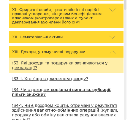
ХІ. Юридичні особи, трасти або інші подібні
правові утворення, кінцевим бенефіціарним
власником (контролером) яких є суб’єкт
декларування або члени його сім’ї
ХІІ. Нематеріальні активи
ХІІІ. Доходи, у тому числі подарунки
133. Які доходи та подарунки зазначаються у
декларації?
133-1. Хто / що є джерелом доходу?
134. Чи є доходом
соціальні виплати, субсидії,
пільги знижки
?
134-1. Чи є доходом кошти, отримані у результаті
здійснення
валютно-обмінних операцій
(купівлі,
продажу або обміну валюти за рахунок власних
коштів)?
135. Чи є доходом кошти, отримані внаслідок