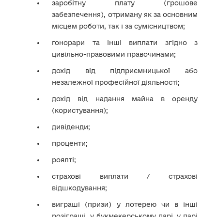
заробітну плату (грошове
забезпечення), отриману як за основним
місцем роботи, так і за сумісництвом;
гонорари та інші виплати згідно з
цивільно-правовими правочинами;
дохід від підприємницької або
незалежної професійної діяльності;
дохід від надання майна в оренду
(користування);
дивіденди;
проценти;
роялті;
страхові виплати / страхові
відшкодування;
виграші (призи) у лотерею чи в інші
розіграші, у букмекерському парі, у парі