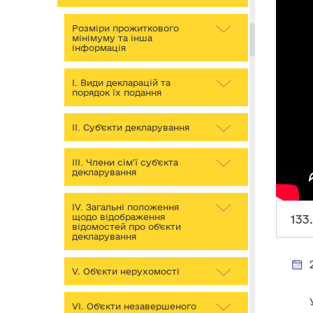
Розміри прожиткового
мінімуму та інша
інформація
І. Види декларацій та
порядок їх подання
ІІ. Суб’єкти декларування
ІІІ. Члени сім’ї суб’єкта
декларування
IV. Загальні положення
щодо відображення
133
відомостей про об’єкти
декларування
V. Об’єкти нерухомості
VІ. Об’єкти незавершеного