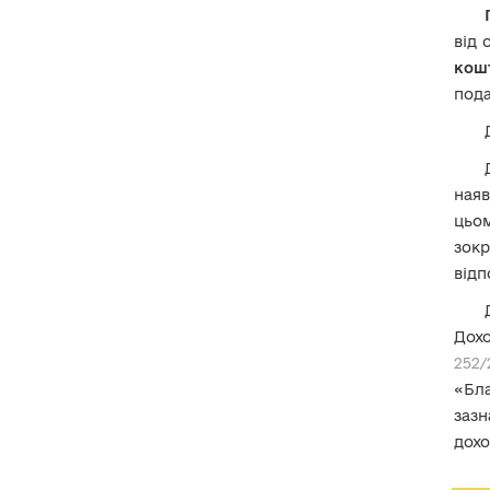
правочину недійсним
?
136. Чи є доходом кошти,
від 
перераховані як
частина
кош
вартості житла, яке
придбавається на умовах
под
співфінансування
?
137. Чи є доходом кошти,
отримані в рамках Програми
«єПідтримка»
?
наяв
цьо
137-1. Чи є доходом «Кешбек
"Зроблено в Україні"»
зокр
(
Національний кешбек
)?
відп
137-2. Чи є доходом одноразова
державна грошова допомога
Дохо
«
Зимова підтримка
»?
252/
138. Чи є доходом одноразова
«Бла
натуральна допомога
«пакунок
малюка» (Baby-box)
?
зазн
дохо
139. Чи є доходом
аліменти
?