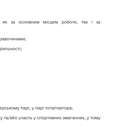
у як за основним місцем роботи, так і за
правочинами;
іяльності;
ерському парі, у парі тоталізатора;
у та/або участь у спортивних змаганнях, у тому