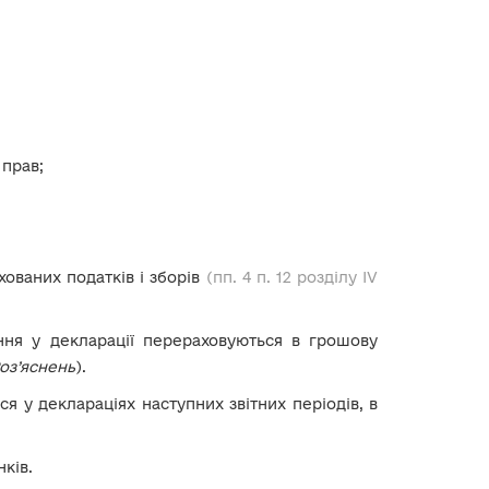
 прав;
хованих податків і зборів
(пп. 4 п. 12 розділу IV
ння у декларації перераховуються в грошову
оз’яснень
).
я у деклараціях наступних звітних періодів, в
нків.