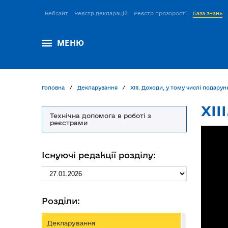
Вебсайт
Реєстр декларацій
Реєстр прозорості
База знань
МЕНЮ
Головна
Декларування
ХІІІ. Доходи, у тому числі подарун
ХІІ
Технічна допомога в роботі з
реєстрами
Існуючі редакції розділу:
Розділи:
Декларування