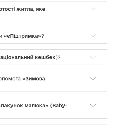
ртості житла, яке
ми
«єПідтримка»
?
аціональний кешбек
)?
опомога «
Зимова
«пакунок малюка» (Baby-