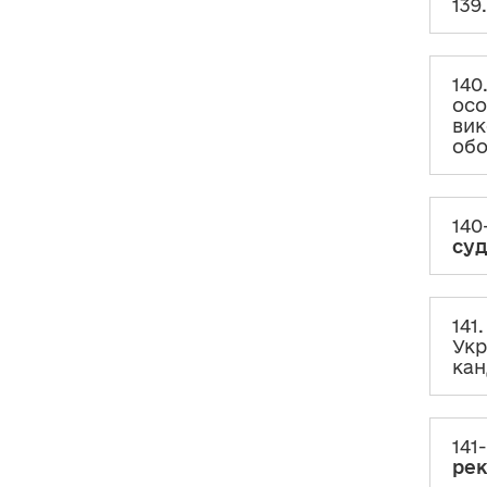
139
служби?
145. Чи є доходом кошти,
отримані як
позика, кредит
, або
інші фінансові зобов’язання?
140
осо
146. Чи є доходом
прощені
вик
(анульовані) банком
за його
обо
рішенням
сума кредиту
або
проценти, комісія та/або
штрафні санкції (пеня) за
користування кредитом?
140
су
147. Чи є доходом кошти,
отримані як
кешбек, бонуси
тощо від банків, фінансових
установ?
141
148. Чи є доходом сума
Укр
відшкодування податку в рамках
кан
Tax free
?
149. Чи є доходом
податкова
знижка
?
141
ре
150. Чи є доходом вартість