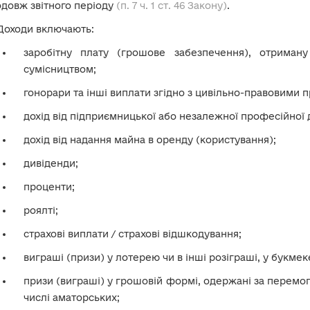
довж звітного періоду
(п. 7 ч. 1 ст. 46 Закону)
.
Доходи включають:
заробітну плату (грошове забезпечення), отриман
сумісництвом;
гонорари та інші виплати згідно з цивільно-правовими 
дохід від підприємницької або незалежної професійної д
дохід від надання майна в оренду (користування);
дивіденди;
проценти;
роялті;
страхові виплати / страхові відшкодування;
виграші (призи) у лотерею чи в інші розіграші, у букмек
призи (виграші) у грошовій формі, одержані за перемог
числі аматорських;