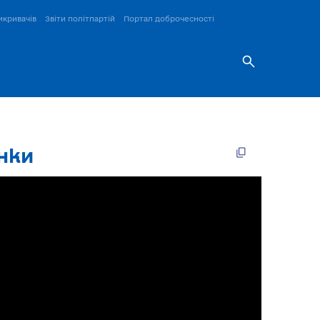
икривачів
Звіти політпартій
Портал доброчесності
унки