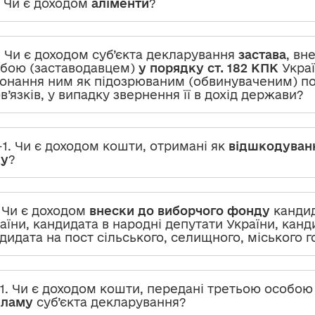
. Чи є доходом
аліменти
?
. Чи є доходом суб’єкта декларування
застава
, вн
бою (заставодавцем)
у порядку ст. 182 КПК
Украї
онання ним як підозрюваним (обвинуваченим) по
в’язків, у випадку звернення її в дохід держави?
-1. Чи є доходом кошти, отримані як
відшкодуван
ду
?
. Чи є доходом
внески до виборчого фонду
кандид
аїни, кандидата в народні депутати України, канд
дидата на пост сільського, селищного, міського 
-1. Чи є доходом кошти, передані третьою особо
кламу
суб’єкта декларування?