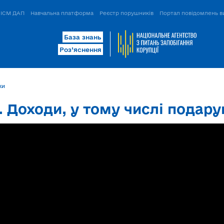
ІСМ ДАП
Навчальна платформа
Реєстр порушників
Портал повідомлень в
База знань
Роз’яснення
ки
І. Доходи, у тому числі подар