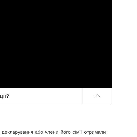
ції?
кт декларування або члени його сім’ї отримали