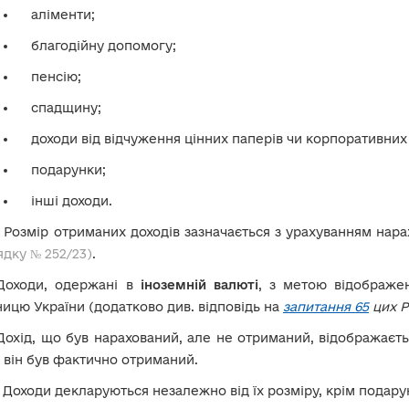
аліменти;
благодійну допомогу;
пенсію;
спадщину;
доходи від відчуження цінних паперів чи корпоративних
подарунки;
інші доходи.
!
Розмір отриманих доходів зазначається з урахуванням нара
дку № 252/23)
.
Доходи, одержані в
іноземній валюті
, з метою відображе
ицю України (додатково див. відповідь на
запитання 65
цих Р
Дохід, що був нарахований, але не отриманий, відображаєтьс
 він був фактично отриманий.
!
Доходи декларуються незалежно від їх розміру, крім подару