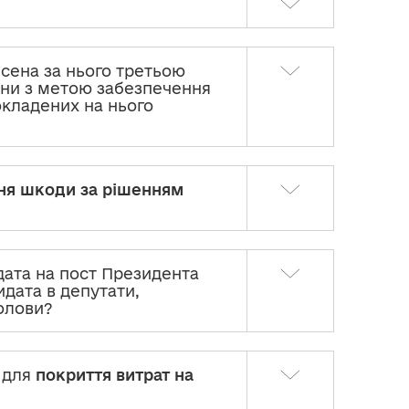
есена за нього третьою
ни з метою забезпечення
кладених на нього
ня шкоди за рішенням
ата на пост Президента
идата в депутати,
голови?
ю для
покриття витрат на