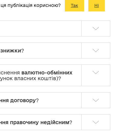
 ця публікація корисною?
Так
Ні
и знижки
?
ійснення
валютно-обмінних
хунок власних коштів)?
ння договору
?
ння правочину недійсним
?