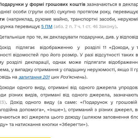
Подарунки у формі грошових коштів
зазначаються в деклар
однієї особи (групи осіб) сукупно протягом року, перевищу
ти
(наприклад, рухоме майно, транспортні засоби, нерухоміс
арунка перевищує
5 ПМ
(абз. 2 п. 7 ч. 1 ст. 46 Закону)
.
Детальніше про те, як декларувати подарунки, див. у відпові
Дохід підлягає відображенню у розділі 11 «Доходи, у 
ності відомостей про його розмір. У разі відсутності таких 
му розділі декларації, однак може підлягати відображенн
ема, у випадку отримання у спадщину нерухомості, якщо її 
овідь на
запитання 201
цих Роз’яснень
).
Доходи одного виду, отримані від одного джерела упродовж
ди різних видів, отримані від одного джерела, зазначаю
23)
. Дохід одного виду (а саме: «Подарунок у грошові
годійна допомога», «Інше»), отриманий з різних джерел, вк
ачаються всі джерела цього доходу (шляхом заповнення бл
ду» та натискання кнопки «Зберегти»).