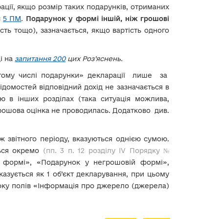
ації, якщо розмір таких подарунків, отриманих
є
5 ПМ
.
Подарунок у формі іншій, ніж грошові
ть тощо), зазначається, якщо вартість одного
ді на
запитання 200
цих Роз’яснень.
тому числі подарунки» декларації лише за
відомостей відповідний дохід не зазначається в
ю в інших розділах (така ситуація можлива,
грошова оцінка не проводилась. Додатково див.
 звітного періоду, вказуються однією сумою.
ться окремо
(пп. 3 п. 12 розділу IV Порядку №
й формі», «Подарунок у негрошовій формі»,
азується як 1 об’єкт декларування, при цьому
оку полів «Інформація про джерело (джерела)