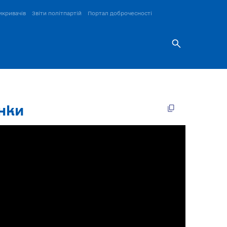
икривачів
Звіти політпартій
Портал доброчесності
унки