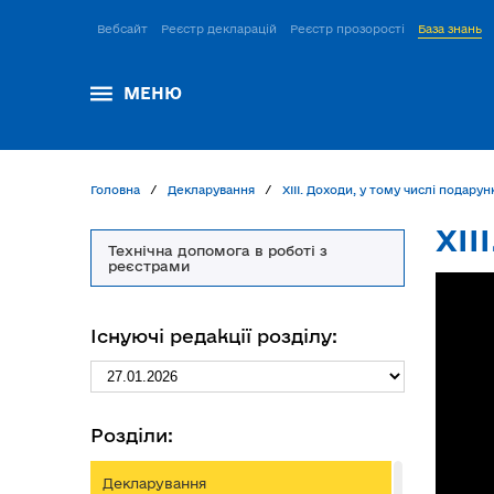
Вебсайт
Реєстр декларацій
Реєстр прозорості
База знань
МЕНЮ
Головна
Декларування
ХІІІ. Доходи, у тому числі подарун
ХІІ
Технічна допомога в роботі з
реєстрами
Існуючі редакції розділу:
Розділи:
Декларування