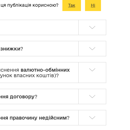
 ця публікація корисною?
Так
Ні
и знижки
?
ійснення
валютно-обмінних
хунок власних коштів)?
ння договору
?
ння правочину недійсним
?