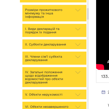
Розміри прожиткового
мінімуму та інша
інформація
І. Види декларацій та
порядок їх подання
ІІ. Суб’єкти декларування
ІІІ. Члени сім’ї суб’єкта
декларування
IV. Загальні положення
щодо відображення
133
відомостей про об’єкти
декларування
V. Об’єкти нерухомості
VІ. Об’єкти незавершеного