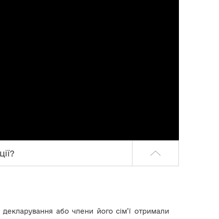
ції?
кт декларування або члени його сім’ї отримали