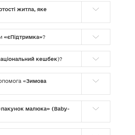
ртості житла, яке
ми
«єПідтримка»
?
аціональний кешбек
)?
опомога «
Зимова
«пакунок малюка» (Baby-