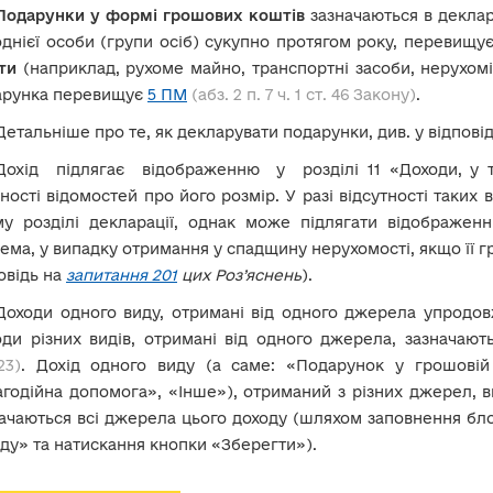
Подарунки у формі грошових коштів
зазначаються в деклар
однієї особи (групи осіб) сукупно протягом року, перевищу
ти
(наприклад, рухоме майно, транспортні засоби, нерухоміс
арунка перевищує
5 ПМ
(абз. 2 п. 7 ч. 1 ст. 46 Закону)
.
Детальніше про те, як декларувати подарунки, див. у відпові
Дохід підлягає відображенню у розділі 11 «Доходи, у 
ності відомостей про його розмір. У разі відсутності таких 
му розділі декларації, однак може підлягати відображенн
ема, у випадку отримання у спадщину нерухомості, якщо її 
овідь на
запитання 201
цих Роз’яснень
).
Доходи одного виду, отримані від одного джерела упродовж
ди різних видів, отримані від одного джерела, зазначаю
23)
. Дохід одного виду (а саме: «Подарунок у грошові
годійна допомога», «Інше»), отриманий з різних джерел, вк
ачаються всі джерела цього доходу (шляхом заповнення бл
ду» та натискання кнопки «Зберегти»).