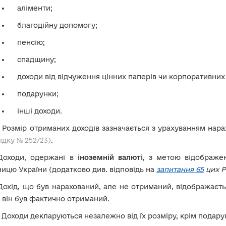
аліменти;
благодійну допомогу;
пенсію;
спадщину;
доходи від відчуження цінних паперів чи корпоративних
подарунки;
інші доходи.
!
Розмір отриманих доходів зазначається з урахуванням нара
дку № 252/23)
.
Доходи, одержані в
іноземній валюті
, з метою відображе
ицю України (додатково див. відповідь на
запитання 65
цих Р
Дохід, що був нарахований, але не отриманий, відображаєтьс
 він був фактично отриманий.
!
Доходи декларуються незалежно від їх розміру, крім подару