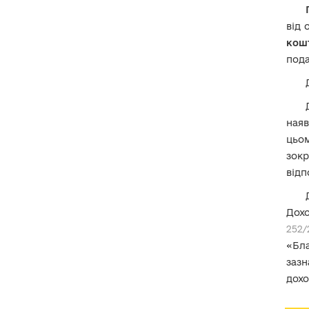
правочину недійсним
?
136. Чи є доходом кошти,
від 
перераховані як
частина
кош
вартості житла, яке
придбавається на умовах
под
співфінансування
?
137. Чи є доходом кошти,
отримані в рамках Програми
«єПідтримка»
?
наяв
цьо
137-1. Чи є доходом «Кешбек
"Зроблено в Україні"»
зокр
(
Національний кешбек
)?
відп
137-2. Чи є доходом одноразова
державна грошова допомога
Дохо
«
Зимова підтримка
»?
252/
138. Чи є доходом одноразова
«Бла
натуральна допомога
«пакунок
малюка» (Baby-box)
?
зазн
дохо
139. Чи є доходом
аліменти
?