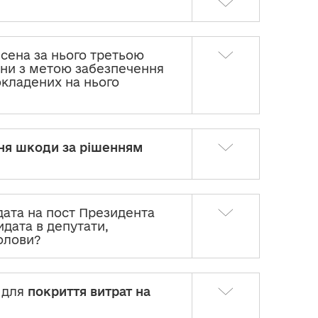
есена за нього третьою
ни з метою забезпечення
кладених на нього
ня шкоди за рішенням
ата на пост Президента
идата в депутати,
голови?
ю для
покриття витрат на