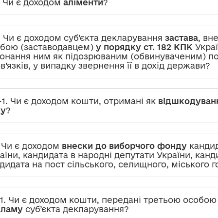
. Чи є доходом
аліменти
?
. Чи є доходом суб’єкта декларування
застава
, вн
бою (заставодавцем)
у порядку ст. 182 КПК
Украї
онання ним як підозрюваним (обвинуваченим) по
в’язків, у випадку звернення її в дохід держави?
-1. Чи є доходом кошти, отримані як
відшкодуван
ду
?
. Чи є доходом
внески до виборчого фонду
кандид
аїни, кандидата в народні депутати України, канд
дидата на пост сільського, селищного, міського 
-1. Чи є доходом кошти, передані третьою особо
кламу
суб’єкта декларування?