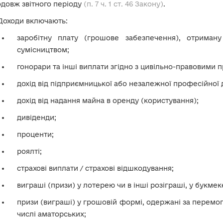
довж звітного періоду
(п. 7 ч. 1 ст. 46 Закону)
.
Доходи включають:
заробітну плату (грошове забезпечення), отриман
сумісництвом;
гонорари та інші виплати згідно з цивільно-правовими 
дохід від підприємницької або незалежної професійної д
дохід від надання майна в оренду (користування);
дивіденди;
проценти;
роялті;
страхові виплати / страхові відшкодування;
виграші (призи) у лотерею чи в інші розіграші, у букмек
призи (виграші) у грошовій формі, одержані за перемог
числі аматорських;