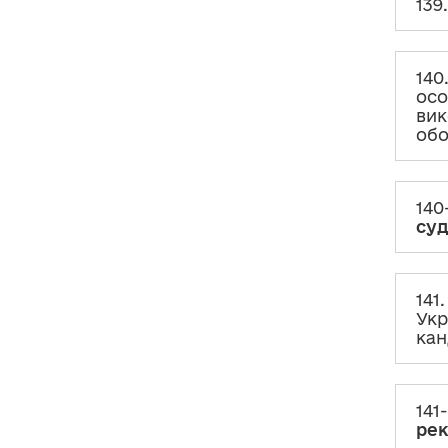
139
служби?
145. Чи є доходом кошти,
отримані як
позика, кредит
, або
інші фінансові зобов’язання?
140
осо
146. Чи є доходом
прощені
вик
(анульовані) банком
за його
обо
рішенням
сума кредиту
або
проценти, комісія та/або
штрафні санкції (пеня) за
користування кредитом?
140
су
147. Чи є доходом кошти,
отримані як
кешбек, бонуси
тощо від банків, фінансових
установ?
141
148. Чи є доходом сума
Укр
відшкодування податку в рамках
кан
Tax free
?
149. Чи є доходом
податкова
знижка
?
141
ре
150. Чи є доходом вартість