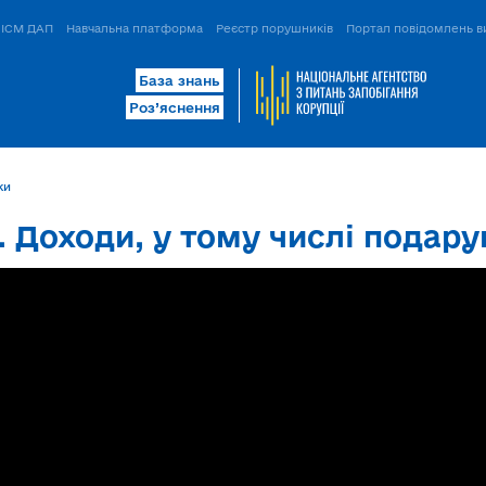
ІСМ ДАП
Навчальна платформа
Реєстр порушників
Портал повідомлень в
База знань
Роз’яснення
ки
І. Доходи, у тому числі подар