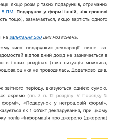
ації, якщо розмір таких подарунків, отриманих
є
5 ПМ
.
Подарунок у формі іншій, ніж грошові
ть тощо), зазначається, якщо вартість одного
ді на
запитання 200
цих Роз’яснень.
тому числі подарунки» декларації лише за
відомостей відповідний дохід не зазначається в
ю в інших розділах (така ситуація можлива,
грошова оцінка не проводилась. Додатково див.
 звітного періоду, вказуються однією сумою.
ться окремо
(пп. 3 п. 12 розділу IV Порядку №
й формі», «Подарунок у негрошовій формі»,
азується як 1 об’єкт декларування, при цьому
оку полів «Інформація про джерело (джерела)