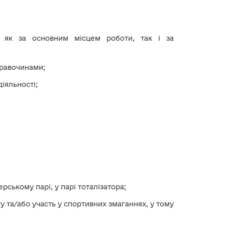
у як за основним місцем роботи, так і за
правочинами;
іяльності;
ерському парі, у парі тоталізатора;
у та/або участь у спортивних змаганнях, у тому