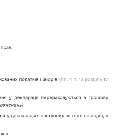
 прав;
хованих податків і зборів
(пп. 4 п. 12 розділу IV
ння у декларації перераховуються в грошову
оз’яснень
).
я у деклараціях наступних звітних періодів, в
нків.