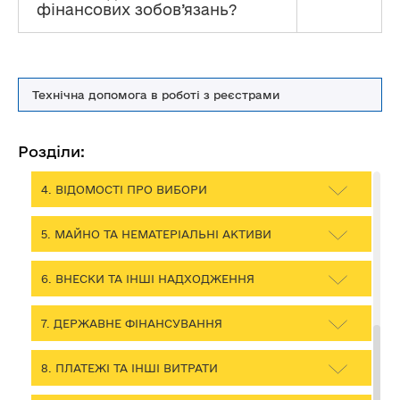
фінансових зобов’язань?
1. ЗАГАЛЬНІ ПИТАННЯ ПОДАННЯ ЗВІТНОСТІ
ДО РЕЄСТРУ
2. КОЛИ, ЯК І В ЯКОМУ ВИГЛЯДІ ПОДАЄТЬСЯ
ЗВІТ
Технічна допомога в роботі з реєстрами
3. ВІДОМОСТІ ПРО ПАРТІЮ ТА ЇЇ СТРУКТУРНІ
УТВОРЕННЯ
Розділи:
4. ВІДОМОСТІ ПРО ВИБОРИ
5. МАЙНО ТА НЕМАТЕРІАЛЬНІ АКТИВИ
6. ВНЕСКИ ТА ІНШІ НАДХОДЖЕННЯ
7. ДЕРЖАВНЕ ФІНАНСУВАННЯ
8. ПЛАТЕЖІ ТА ІНШІ ВИТРАТИ