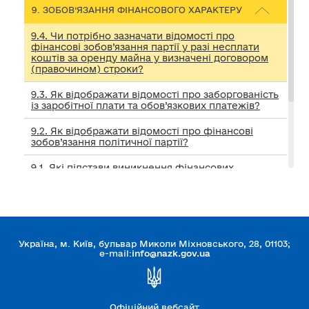
9. ЗОБОВ’ЯЗАННЯ ФІНАНСОВОГО ХАРАКТЕРУ
9.4. Чи потрібно зазначати відомості про
фінансові зобов’язання партії у разі несплати
коштів за оренду майна у визначені договором
(правочином) строки?
9.3. Як відображати відомості про заборгованість
із заробітної плати та обов’язкових платежів?
9.2. Як відображати відомості про фінансові
зобов’язання політичної партії?
9.1. Які підстави виникнення фінансових
зобов’язань?
10. ДОДАТКИ ТА ПІДТВЕРДНІ ДОКУМЕНТИ
Україна, м. Київ, бульвар Миколи Міхновського, 28, 01103;
11. ВІДПОВІДАЛЬНІСТЬ
e-mail:
info@nazk.gov.ua
12. ЯК ПІДВИЩИТИ ДОБРОЧЕСНІСТЬ
ПОЛІТПАРТІЙ
Офіційний вебсайт