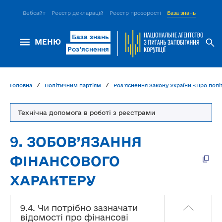
Вебсайт
Реєстр декларацій
Реєстр прозорості
База знань
ІСМ Д
База знань
МЕНЮ
Роз’яснення
Головна
Політичним партіям
Роз’яснення Закону України «Про політ
Технічна допомога в роботі з реєстрами
9. ЗОБОВ’ЯЗАННЯ
ФІНАНСОВОГО
ХАРАКТЕРУ
9.4. Чи потрібно зазначати
відомості про фінансові