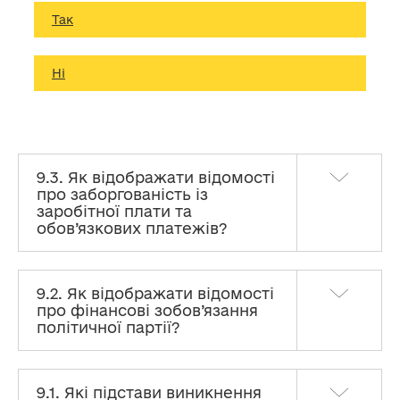
Так
Ні
9.3. Як відображати відомості
про заборгованість із
заробітної плати та
обов’язкових платежів?
Політичним партіям
9.2. Як відображати відомості
Роз’яснення Закону України «Про політичні партії в
про фінансові зобов’язання
Україні» стосовно фінансування та подання звітності
політичної партії?
політичних партій до Реєстру POLITDATA
ПЕРЕЛІК СКОРОЧЕНЬ
9.1. Які підстави виникнення