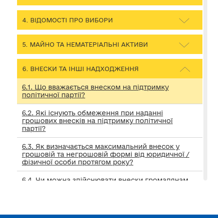
4. ВІДОМОСТІ ПРО ВИБОРИ
5. МАЙНО ТА НЕМАТЕРІАЛЬНІ АКТИВИ
6. ВНЕСКИ ТА ІНШІ НАДХОДЖЕННЯ
6.1. Що вважається внеском на підтримку
політичної партії?
6.2. Які існують обмеження при наданні
грошових внесків на підтримку політичної
партії?
6.3. Як визначається максимальний внесок у
грошовій та негрошовій формі від юридичної /
фізичної особи протягом року?
6.4. Чи можна здійснювати внески громадянам
України, які перебувають за кордоном?
6.5. Які дані про себе повинен подавати
внескодавець – фізична особа при здійсненні