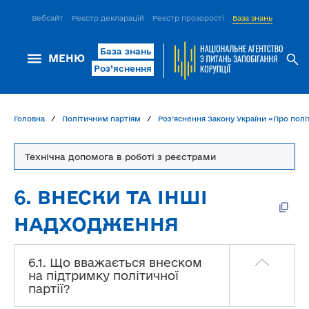
Вебсайт
Реєстр декларацій
Реєстр прозорості
База знань
ІСМ Д
База знань
МЕНЮ
Роз’яснення
Головна
Політичним партіям
Роз’яснення Закону України «Про політ
Технічна допомога в роботі з реєстрами
6. ВНЕСКИ ТА ІНШІ
НАДХОДЖЕННЯ
6.1. Що вважається внеском
на підтримку політичної
партії?