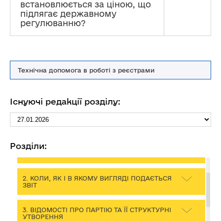
встановлюється за ціною, що
підлягає державному
регулюванню?
Політичним партіям
Технічна допомога в роботі з реєстрами
Роз’яснення Закону України «Про політичні партії в
Україні» стосовно фінансування та подання звітності
політичних партій до Реєстру POLITDATA
Існуючі редакції розділу:
ПЕРЕЛІК СКОРОЧЕНЬ
Розділи:
1. ЗАГАЛЬНІ ПИТАННЯ ПОДАННЯ ЗВІТНОСТІ
ДО РЕЄСТРУ
2. КОЛИ, ЯК І В ЯКОМУ ВИГЛЯДІ ПОДАЄТЬСЯ
ЗВІТ
3. ВІДОМОСТІ ПРО ПАРТІЮ ТА ЇЇ СТРУКТУРНІ
УТВОРЕННЯ