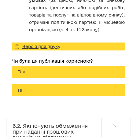
умовах
(за ціною, нижчою за ринкову
вартість ідентичних або подібних робіт,
товарів та послуг на відповідному ринку),
отримані політичною партією, її місцевою
організацією (ч. 4 ст. 14 Закону).
Версія для друку
Чи була ця публікація корисною?
Так
Ні
6.2. Які існують обмеження
при наданні грошових