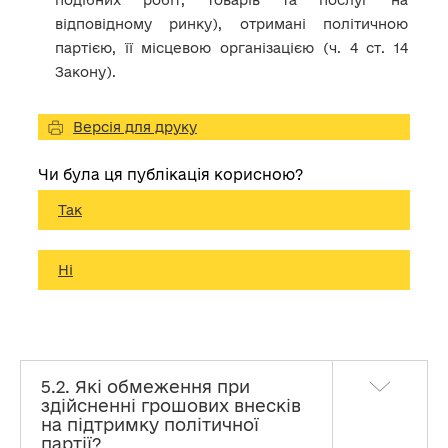
подібних робіт, товарів та послуг на
відповідному ринку), отримані політичною
партією, її місцевою організацією (ч. 4 ст. 14
Закону).
Версія для друку
Чи була ця публікація корисною?
Так
Ні
5.2. Які обмеження при
здійсненні грошових внесків
на підтримку політичної
партії?