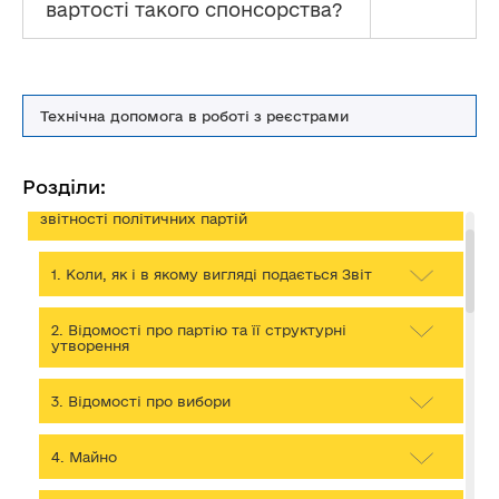
вартості такого спонсорства?
Технічна допомога в роботі з реєстрами
Політичним партіям
Роз'яснення щодо застосування та дотримання
Розділи:
окремих положень Закону України «Про політичні
партії в Україні» стосовно фінансування та подання
звітності політичних партій
1. Коли, як і в якому вигляді подається Звіт
2. Відомості про партію та її структурні
утворення
3. Відомості про вибори
4. Майно