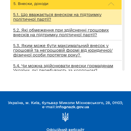
5. Внески, доходи
5.1. Що вважається внеском на підтримку
політичної партії?
5.2. Які обмеження при здійсненні грошових
внесків на підтримку політичної партії?
5.3. Яким може бути максимальний внесок у
грошовій та негрошовій формі від юридичної/
фізичної особи протягом року?
5.4. Чи можна здійснювати внески громадянам
України, які перебувають за кордоном?
5.5. Які дані про себе повинен подавати
внескодавець – фізична особа при здійсненні
внеску для його належної ідентифікації?
5.6. Що розуміється під анонімним
Україна, м. Київ, бульвар Миколи Міхновського, 28, 01103;
внескодавцем?
e-mail:
info@nazk.gov.ua
5.7. Що робити партії при отриманні внеску, який
не містить відомостей про внескодавця?
Офіційний вебсайт