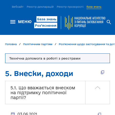
Вебсайт
Реєстр декларацій
Реєстр прозорості
База знань
ІСМ Д
База знань
МЕНЮ
Роз’яснення
Головна
Політичним партіям
Роз'яснення щодо застосування та дот
Технічна допомога в роботі з реєстрами
5. Внески, доходи
5.1. Що вважається внеском
на підтримку політичної
партії?
03.06.2021