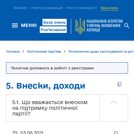
Вебсайт
Реєстр декларацій
Реєстр прозорості
База знань
ІСМ Д
База знань
МЕНЮ
Роз’яснення
Головна
Політичним партіям
Роз'яснення щодо застосування та дот
Технічна допомога в роботі з реєстрами
5. Внески, доходи
5.1. Що вважається внеском
на підтримку політичної
партії?
03.06.2021