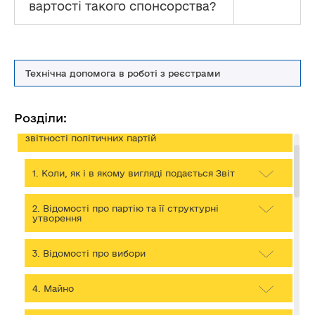
вартості такого спонсорства?
Технічна допомога в роботі з реєстрами
Політичним партіям
Роз'яснення щодо застосування та дотримання
Розділи:
окремих положень Закону України «Про політичні
партії в Україні» стосовно фінансування та подання
звітності політичних партій
1. Коли, як і в якому вигляді подається Звіт
2. Відомості про партію та її структурні
утворення
3. Відомості про вибори
4. Майно