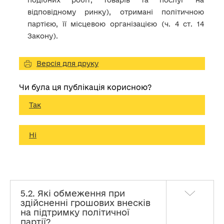
подібних робіт, товарів та послуг на
відповідному ринку), отримані політичною
партією, її місцевою організацією (ч. 4 ст. 14
Закону).
Версія для друку
Чи була ця публікація корисною?
Так
Ні
5.2. Які обмеження при
здійсненні грошових внесків
на підтримку політичної
партії?