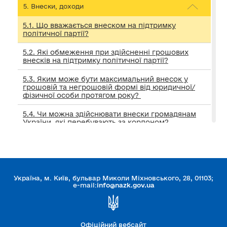
5. Внески, доходи
5.1. Що вважається внеском на підтримку
політичної партії?
5.2. Які обмеження при здійсненні грошових
внесків на підтримку політичної партії?
5.3. Яким може бути максимальний внесок у
грошовій та негрошовій формі від юридичної/
фізичної особи протягом року?
5.4. Чи можна здійснювати внески громадянам
України, які перебувають за кордоном?
5.5. Які дані про себе повинен подавати
внескодавець – фізична особа при здійсненні
внеску для його належної ідентифікації?
5.6. Що розуміється під анонімним
Україна, м. Київ, бульвар Миколи Міхновського, 28, 01103;
внескодавцем?
e-mail:
info@nazk.gov.ua
5.7. Що робити партії при отриманні внеску, який
не містить відомостей про внескодавця?
Офіційний вебсайт