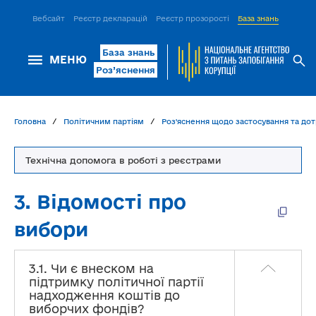
Вебсайт
Реєстр декларацій
Реєстр прозорості
База знань
ІСМ Д
База знань
МЕНЮ
Роз’яснення
Головна
Політичним партіям
Роз'яснення щодо застосування та дот
Технічна допомога в роботі з реєстрами
3. Відомості про
вибори
3.1. Чи є внеском на
підтримку політичної партії
надходження коштів до
виборчих фондів?