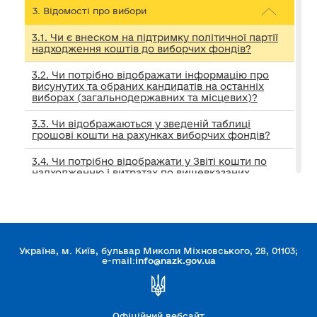
3. Відомості про вибори
3.1. Чи є внеском на підтримку політичної партії
надходження коштів до виборчих фондів?
3.2. Чи потрібно відображати інформацію про
висунутих та обраних кандидатів на останніх
виборах (загальнодержавних та місцевих)?
3.3. Чи відображаються у зведеній таблиці
грошові кошти на рахунках виборчих фондів?
3.4. Чи потрібно відображати у Звіті кошти по
надходженню і витратах по вищевказаних
виборах (виборчі фонди), а також даних по
відкритих рахунках таких фондів, відомості про
відкриття та закриття рахунків таких фондів?
3.5. Як у Звіті відображати повернення коштів з
виборчих фондів, а також повернення грошової
Україна, м. Київ, бульвар Миколи Міхновського, 28, 01103;
застави від виборчої комісії?
e-mail:
info@nazk.gov.ua
4. Майно
Офіційний вебсайт