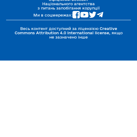
5. Внески, доходи
Національного агентства
з питань запобігання корупції
Ми в соцмережах:
6. Державне фінансування
Весь контент доступний за ліцензією
Creative
Commons Attribution 4.0 International license
, якщо
7. Платежі (витрати)
не зазначено інше
8. Фінансові зобов’язання
9. Додатки та підтверджуючі документи
10. Відповідальність
Коментарі до Роз'яснень