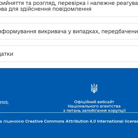
Прийняття та розгляд, перевірка і належне реагув
ва для здійснення повідомлення
 Інформування викривача у випадках, передбачен
датки
Офіційний вебсайт
1103;
Національного агентства
з питань запобігання корупції
за ліцензією
Creative Commons Attribution 4.0 International licens