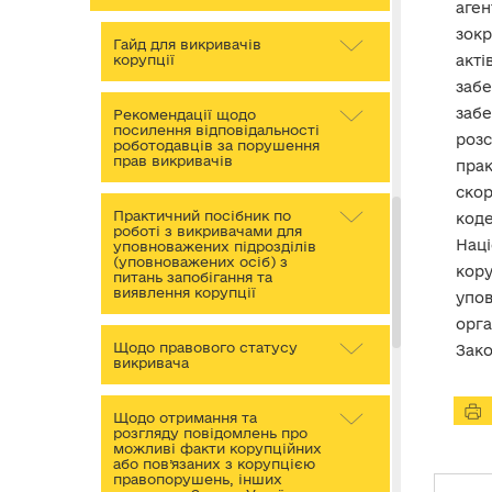
аген
зокр
Гайд для викривачів
корупції
акті
заб
забе
Рекомендації щодо
посилення відповідальності
розс
роботодавців за порушення
прав викривачів
пра
скор
Практичний посібник по
код
роботі з викривачами для
Нац
уповноважених підрозділів
(уповноважених осіб) з
кор
питань запобігання та
виявлення корупції
упов
орга
Щодо правового статусу
Зако
викривача
Щодо отримання та
розгляду повідомлень про
можливі факти корупційних
або пов’язаних з корупцією
правопорушень, інших