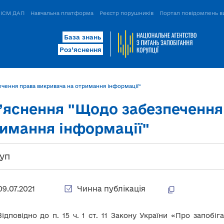
ІСМ ДАП
Навчальна платформа
Реєстр порушників
Портал повідомлень в
База знань
Роз’яснення
чення права викривача на отримання інформації"
’яснення "Щодо забезпечення
имання інформації"
уп
09.07.2021
Чинна публікація
Відповідно до п. 15 ч. 1 ст. 11 Закону України «Про запоб