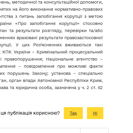
снень, методичної та консультаційної допомоги,
йнятих на його виконання нормативно-правових
нтства з питань запобігання корупції з метою
раїни «Про запобігання корупції» стосовно
ан та результати розгляду, перевірки та/або
неннях враховані результати правозастосовної
рупції. У цих Роз’ясненнях вживаються такі
»; КПК України – Кримінальний процесуальний
ні правопорушення; Національне агентство –
ідомлення – повідомлення про можливі факти
ших порушень Закону; установа – спеціально
ган, орган влади Автономної Республіки Крим,
ва та юридична особа, зазначена у ч. 2 ст. 62
 ця публікація корисною?
Так
Ні