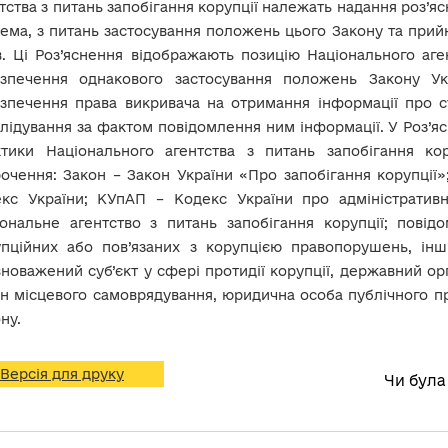
тства з питань запобігання корупції належать надання роз’я
ема, з питань застосування положень цього Закону та при
в. Ці Роз’яснення відображають позицію Національного аге
езпечення однакового застосування положень Закону Ук
зпечення права викривача на отримання інформації про ст
лідування за фактом повідомлення ним інформації. У Роз’яс
ктики Національного агентства з питань запобігання ко
очення: Закон – Закон України «Про запобігання корупції
екс України; КУпАП – Кодекс України про адміністратив
іональне агентство з питань запобігання корупції; пов
упційних або пов’язаних з корупцією правопорушень, ін
новажений суб’єкт у сфері протидії корупції, державний ор
н місцевого самоврядування, юридична особа публічного пра
ну.
Версія для друку
Чи була