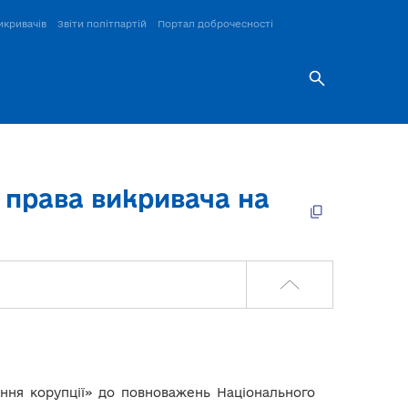
икривачів
Звіти політпартій
Портал доброчесності
 права викривача на
ігання корупції» до повноважень Національного