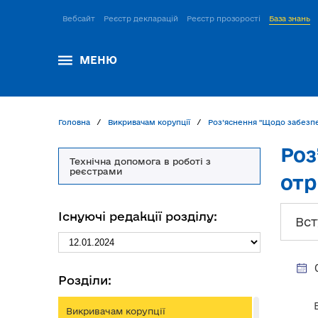
Вебсайт
Реєстр декларацій
Реєстр прозорості
База знань
МЕНЮ
Головна
Викривачам корупції
Роз’яснення "Щодо забезпе
Роз
Технічна допомога в роботі з
реєстрами
отр
Існуючі редакції розділу:
Вст
Розділи:
Викривачам корупції