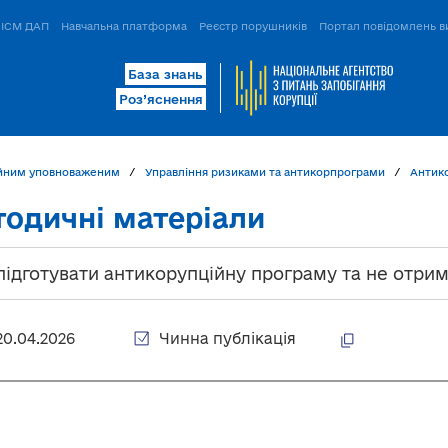
ІСМ ДАП
Навчальна платформа
Реєстр порушників
Портал повідомлень в
База знань
Роз’яснення
йним уповноваженим
Управління ризиками та антикорпрограми
Антико
одичні матеріали
підготувати антикорупційну програму та не отрим
20.04.2026
Чинна публікація