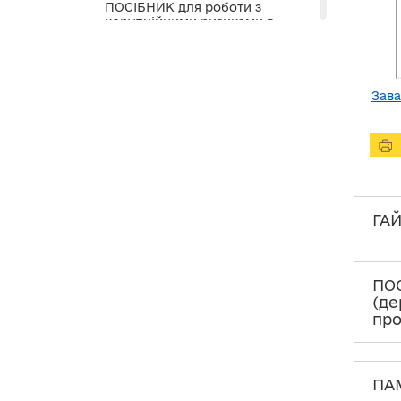
ПОСІБНИК для роботи з
корупційними ризиками в
обласних військових
(державних) адміністраціях
(відповідно до прийнятих
ними антикорупційних
програм)
Зав
ПАМ'ЯТКА корупційні та
пов'язані з корупцією
правопорушення
ПАМ'ЯТКА щодо обов'язку
прийняття антикорупційної
програми
ГАЙ
УПРАВЛІННЯ корупційними
ризиками та механізм
погодження НАЗК
ПОС
антикорупційних програм
(де
про
ЧЕК-ЛИСТ підготовки до
перевірки НАЗК з питань
виконання антикорупційної
програми
ПАМ