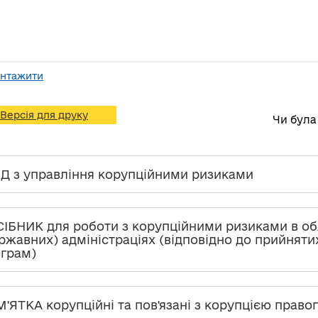
антажити
Версія для друку
Чи була
Д з управління корупційними ризиками
ІБНИК для роботи з корупційними ризиками в об
ржавних) адміністраціях (відповідно до прийнят
грам)
'ЯТКА корупційні та пов'язані з корупцією прав