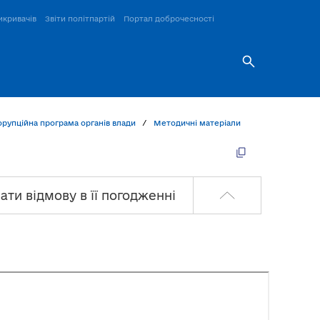
икривачів
Звіти політпартій
Портал доброчесності
рупційна програма органів влади
Методичні матеріали
ати відмову в її погодженні