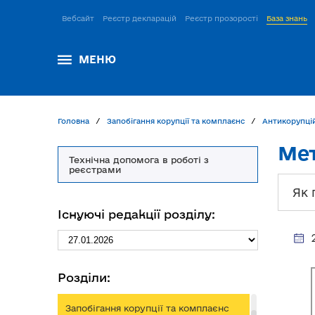
Вебсайт
Реєстр декларацій
Реєстр прозорості
База знань
МЕНЮ
Головна
Запобігання корупції та комплаєнс
Антикорупці
Мет
Технічна допомога в роботі з
реєстрами
Як 
Існуючі редакції розділу:
Розділи:
Запобігання корупції та комплаєнс