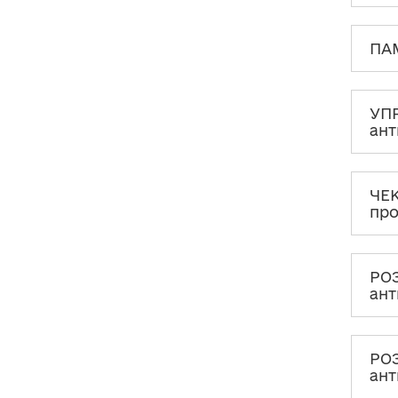
РОЗ’ЯСНЕННЯ щодо залучення
зовнішніх стейкхолдерів до
роботи з антикорупційними
програмами органів влади
ПАМ
РОЗ’ЯСНЕННЯ щодо
проведення моніторингу
оцінки та періодичного
УПР
перегляду антикорупційних
ант
програм органів влади
ТИПОВІ ПОМИЛКИ при
розробці антикорупційної
ЧЕК
програми
пр
РОЗ
ант
РОЗ
ант