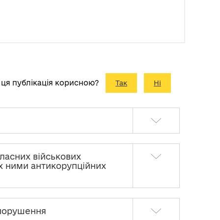
 ця публікація корисною?
Так
Ні
ласних військових
их ними антикорупційних
опорушення