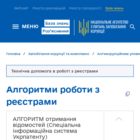
Вебсайт
Реєстр декларацій
Реєстр прозорості
База знань
ІСМ Д
База знань
МЕНЮ
Роз’яснення
Головна
Запобігання корупції та комплаєнс
Антикорупційним упов
Технічна допомога в роботі з реєстрами
Алгоритми роботи з
реєстрами
АЛГОРИТМ отримання
відомостей (Спеціальна
інформаційна система
Укрпатенту)