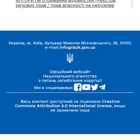
АЛГОРИТМ отримання відомостей (Реєстри
речових прав / прав власності на нерухоме
майно)
Нормативні основи (фінансовий контроль та
декларування)
Україна, м. Київ, бульвар Миколи Міхновського, 28, 01103;
Методичні матеріали
e-mail:
info@nazk.gov.ua
Вдалі практики
Офіційний вебсайт
Національного агентства
з питань запобігання корупції
Ми в соцмережах:
Весь контент доступний за ліцензією
Creative
Commons Attribution 4.0 International license
, якщо
не зазначено інше