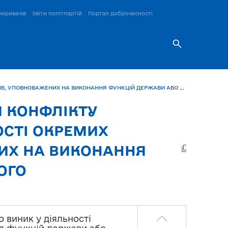
икривачів
Звіти політпартій
Портал доброчесності
6. ОСОБЛИВОСТІ ВРЕГУЛЮВАННЯ КОНФЛІКТУ ІНТЕРЕСІВ, ЩО ВИНИК У ДІЯЛЬНОСТІ ОКРЕМИХ КАТЕГОРІЙ ОСІБ, УПОВНОВАЖЕНИХ НА ВИКОНАННЯ ФУНКЦІЙ ДЕРЖАВИ АБО МІСЦЕВОГО САМОВРЯДУВАННЯ
Я КОНФЛІКТУ
ОСТІ ОКРЕМИХ
НИХ НА ВИКОНАННЯ
ОГО
о виник у діяльності