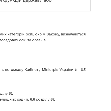
ня функцій держави або
их категорій осіб, окрім Закону, визначаються
посадових осіб та органів.
ь до складу Кабінету Міністрів України (п. 6.3
ділу 6);
елищних рад (п. 6.6 розділу 6);