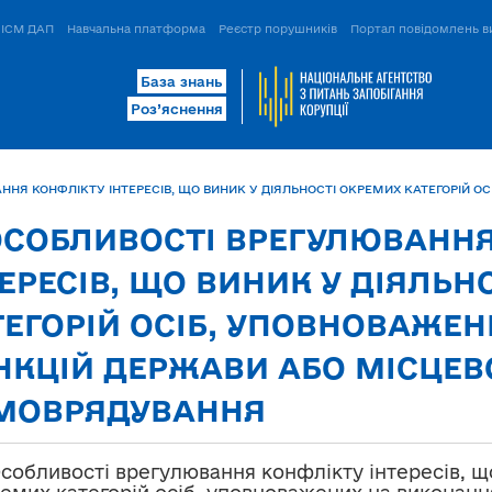
ІСМ ДАП
Навчальна платформа
Реєстр порушників
Портал повідомлень в
База знань
Роз’яснення
 ОСОБЛИВОСТІ ВРЕГУЛЮВАНН
ТЕРЕСІВ, ЩО ВИНИК У ДІЯЛЬН
ТЕГОРІЙ ОСІБ, УПОВНОВАЖЕ
НКЦІЙ ДЕРЖАВИ АБО МІСЦЕВ
МОВРЯДУВАННЯ
Особливості врегулювання конфлікту інтересів, щ