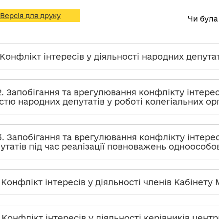
Версія для друку
Чи була
. Конфлікт інтересів у діяльності народних депута
.2. Запобігання та врегулювання конфлікту інтерес
стю народних депутатів у роботі колегіальних ор
.3. Запобігання та врегулювання конфлікту інтере
утатів під час реалізації повноважень одноособо
. Конфлікт інтересів у діяльності членів Кабінету 
. Конфлікт інтересів у діяльності керівників цент