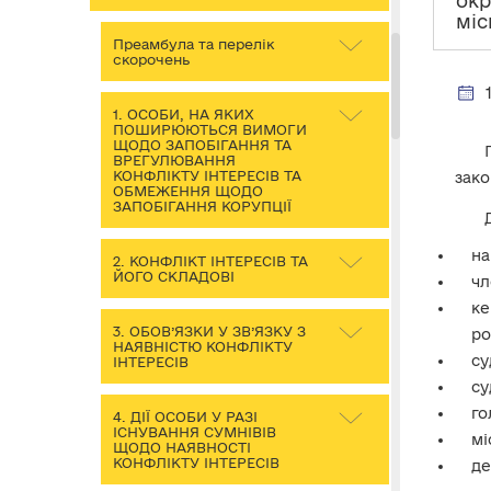
окр
міс
Преамбула та перелік
скорочень
1. ОСОБИ, НА ЯКИХ
ПОШИРЮЮТЬСЯ ВИМОГИ
ЩОДО ЗАПОБІГАННЯ ТА
ВРЕГУЛЮВАННЯ
КОНФЛІКТУ ІНТЕРЕСІВ ТА
зако
ОБМЕЖЕННЯ ЩОДО
ЗАПОБІГАННЯ КОРУПЦІЇ
на
2. КОНФЛІКТ ІНТЕРЕСІВ ТА
ЙОГО СКЛАДОВІ
чл
ке
3. ОБОВ’ЯЗКИ У ЗВ’ЯЗКУ З
ро
НАЯВНІСТЮ КОНФЛІКТУ
су
ІНТЕРЕСІВ
су
го
4. ДІЇ ОСОБИ У РАЗІ
ІСНУВАННЯ СУМНІВІВ
мі
ЩОДО НАЯВНОСТІ
КОНФЛІКТУ ІНТЕРЕСІВ
де