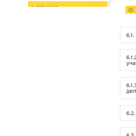
5. ЗОВНІШНЄ
ВРЕГУЛЮВАННЯ
КОНФЛІКТУ ІНТЕРЕСІВ
6. ОСОБЛИВОСТІ
6.1
ВРЕГУЛЮВАННЯ
КОНФЛІКТУ ІНТЕРЕСІВ, ЩО
ВИНИК У ДІЯЛЬНОСТІ
ОКРЕМИХ КАТЕГОРІЙ ОСІБ,
УПОВНОВАЖЕНИХ НА
ВИКОНАННЯ ФУНКЦІЙ
6.1
ДЕРЖАВИ АБО МІСЦЕВОГО
уча
САМОВРЯДУВАННЯ
6. Особливості врегулювання
конфлікту інтересів, що виник у
6.1
діяльності окремих категорій
деп
осіб, уповноважених на
виконання функцій держави або
місцевого самоврядування
6.1. Конфлікт інтересів у
6.2
діяльності народних депутатів
України
6.1.2. Запобігання та
6.3