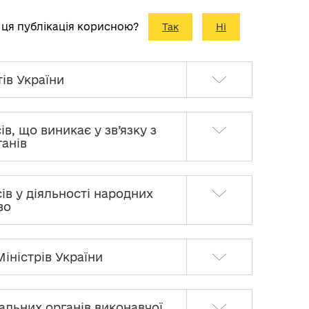
 ця публікація корисною?
Так
Ні
тів України
ів, що виникає у зв’язку з
ганів
сів у діяльності народних
во
Міністрів України
ральних органів виконавчої