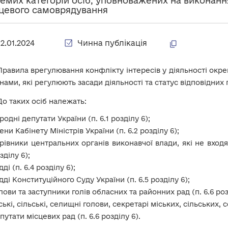
емих категорій осіб, уповноважених на виконан
цевого самоврядування
12.01.2024
Чинна публікація
Правила врегулювання конфлікту інтересів у діяльності окрем
нами, які регулюють засади діяльності та статус відповідних 
До таких осіб належать:
родні депутати України (п. 6.1 розділу 6);
ени Кабінету Міністрів України (п. 6.2 розділу 6);
рівники центральних органів виконавчої влади, які не входят
зділу 6);
дді (п. 6.4 розділу 6);
дді Конституційного Суду України (п. 6.5 розділу 6);
лови та заступники голів обласних та районних рад (п. 6.6 роз
ські, сільські, селищні голови, секретарі міських, сільських, с
путати місцевих рад (п. 6.6 розділу 6).