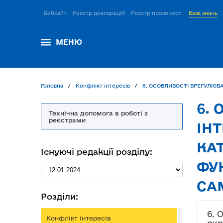
Вебсайт
Реєстр декларацій
Реєстр прозорості
База знань
МЕНЮ
Головна
Конфлікт інтересів
6.
Технічна допомога в роботі з
реєстрами
ІН
КА
Існуючі редакції розділу:
ФУ
СА
Розділи:
6. 
Конфлікт інтересів