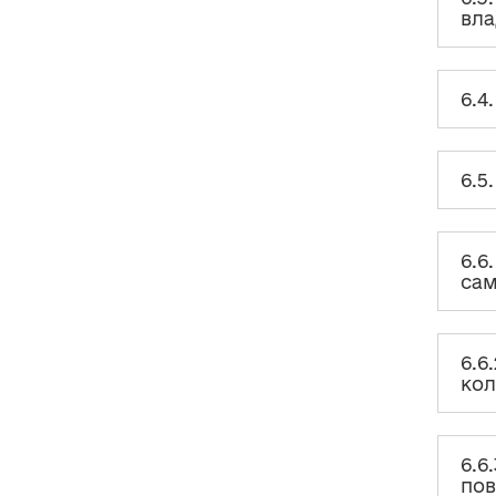
врегулювання конфлікту
вла
інтересів, що виникає у зв’язку з
участю народних депутатів у
роботі колегіальних органів
6.4
6.1.3. Запобігання та
врегулювання конфлікту
інтересів у діяльності народних
депутатів під час реалізації
повноважень одноособово
6.5
6.2. Конфлікт інтересів у
діяльності членів Кабінету
Міністрів України
6.6
сам
6.3. Конфлікт інтересів у
діяльності керівників
центральних органів виконавчої
влади
6.6
кол
6.4. Конфлікт інтересів у
діяльності суддів
6.5. Конфлікт інтересів у суддів
Конституційного Суду України
6.6
пов