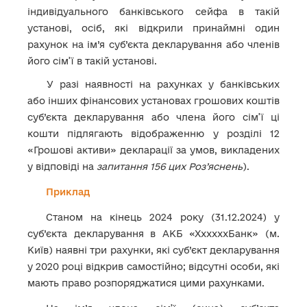
індивідуального банківського сейфа в такій
установі, осіб, які відкрили принаймні один
рахунок на ім’я суб’єкта декларування або членів
його сім’ї в такій установі.
У разі наявності на рахунках у банківських
або інших фінансових установах грошових коштів
суб’єкта декларування або члена його сім’ї ці
кошти підлягають відображенню у розділі 12
«Грошові активи» декларації за умов, викладених
у відповіді на
запитання 156 цих Роз’яснень
).
Приклад
Станом на кінець 2024 року (31.12.2024) у
суб’єкта декларування в АКБ «ХхххххБанк» (м.
Київ) наявні три рахунки, які суб’єкт декларування
у 2020 році відкрив самостійно; відсутні особи, які
мають право розпоряджатися цими рахунками.