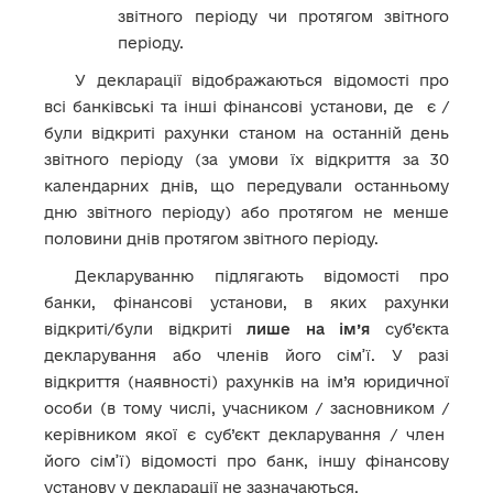
звітного періоду чи протягом звітного
періоду.
У декларації відображаються відомості про
всі банківські та інші фінансові установи, де є /
були відкриті рахунки станом на останній день
звітного періоду (за умови їх відкриття за 30
календарних днів, що передували останньому
дню звітного періоду) або протягом не менше
половини днів протягом звітного періоду.
Декларуванню підлягають відомості про
банки, фінансові установи, в яких рахунки
відкриті/були відкриті
лише на ім’я
суб’єкта
декларування або членів його сім’ї. У разі
відкриття (наявності) рахунків на ім’я юридичної
особи (в тому числі, учасником / засновником /
керівником якої є суб’єкт декларування / член
його сім’ї) відомості про банк, іншу фінансову
установу у декларації не зазначаються.