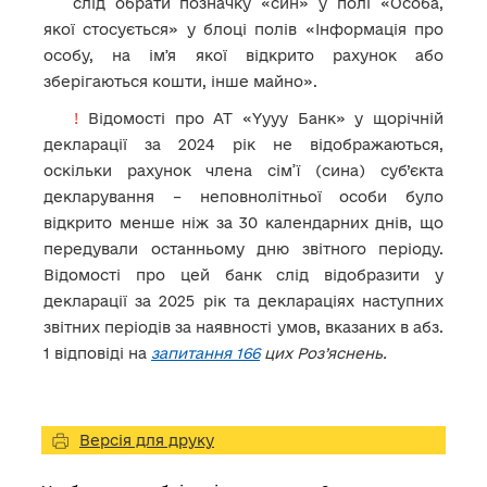
слід обрати позначку «син» у полі «Особа,
якої стосується» у блоці полів «Інформація про
особу, на імʼя якої відкрито рахунок або
зберігаються кошти, інше майно».
!
Відомості про АТ «Yyyy Банк» у щорічній
декларації за 2024 рік не відображаються,
оскільки рахунок члена сім’ї (сина) суб’єкта
декларування – неповнолітньої особи було
відкрито менше ніж за 30 календарних днів, що
передували останньому дню звітного періоду.
Відомості про цей банк слід відобразити у
декларації за 2025 рік та деклараціях наступних
звітних періодів за наявності умов, вказаних в абз.
1 відповіді на
запитання 166
цих Роз’яснень.
Версія для друку