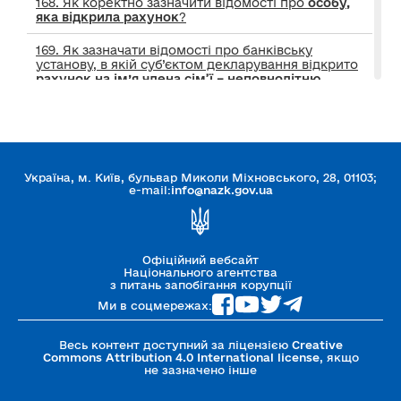
168. Як коректно зазначити відомості про
особу,
яка відкрила рахунок
?
169. Як зазначати відомості про банківську
установу, в якій суб’єктом декларування відкрито
рахунок на ім’я члена сім’ї – неповнолітню
особу?
170. Чи можна зазначити відомості про рахунки,
відкриті в одній установі, як один об’єкт (одним
записом)?
Україна, м. Київ, бульвар Миколи Міхновського, 28, 01103;
170-1. Як зазначати відомості про
банки,
e-mail:
info@nazk.gov.ua
фінансові установи
, в яких відкрито
декілька
рахунків
?
171. Як відобразити наявність
індивідуального
Офіційний вебсайт
банківського сейфа (комірки)
?
Національного агентства
з питань запобігання корупції
172. Чи необхідно декларувати відомості про АТ
Ми в соцмережах:
«Державний ощадний банк України»?
173. Чи необхідно зазначати відомості про банк, в
Весь контент доступний за ліцензією
Creative
Commons Attribution 4.0 International license
, якщо
якому відкритий
транзитний рахунок
за
не зазначено інше
операціями, здійсненими з використанням
платіжних карток?