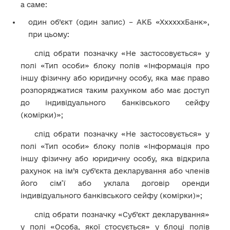
а саме:
один об’єкт (один запис) – АКБ «ХхххххБанк»,
при цьому:
слід обрати позначку «Не застосовується» у
полі «Тип особи» блоку полів «Інформація про
іншу фізичну або юридичну особу, яка має право
розпоряджатися таким рахунком або має доступ
до індивідуального банківського сейфу
(комірки)»;
слід обрати позначку «Не застосовується» у
полі «Тип особи» блоку полів «Інформація про
іншу фізичну або юридичну особу, яка відкрила
рахунок на ім’я суб’єкта декларування або членів
його сім’ї або уклала договір оренди
індивідуального банківського сейфу (комірки)»;
слід обрати позначку «Суб’єкт декларування»
у полі «Особа, якої стосується» у блоці полів