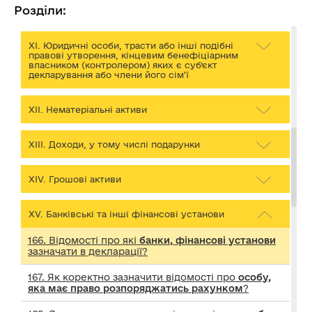
Розділи:
Х. Корпоративні права
ХІ. Юридичні особи, трасти або інші подібні
правові утворення, кінцевим бенефіціарним
власником (контролером) яких є суб’єкт
декларування або члени його сім’ї
ХІІ. Нематеріальні активи
ХІІІ. Доходи, у тому числі подарунки
ХІV. Грошові активи
XV. Банківські та інші фінансові установи
166. Відомості про які
банки, фінансові установи
зазначати в декларації?
167. Як коректно зазначити відомості про
особу,
яка має право розпоряджатись рахунком
?