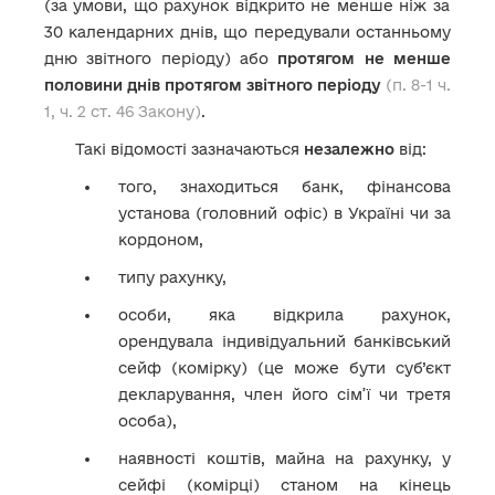
(за умови, що рахунок відкрито не менше ніж за
30 календарних днів, що передували останньому
дню звітного періоду) або
протягом не менше
половини днів протягом звітного періоду
(п. 8-1 ч.
1, ч. 2 ст. 46 Закону)
.
Такі відомості зазначаються
незалежно
від:
того, знаходиться банк, фінансова
установа (головний офіс) в Україні чи за
кордоном,
типу рахунку,
особи, яка відкрила рахунок,
орендувала індивідуальний банківський
сейф (комірку) (це може бути суб’єкт
декларування, член його сім’ї чи третя
особа),
наявності коштів, майна на рахунку, у
сейфі (комірці) станом на кінець