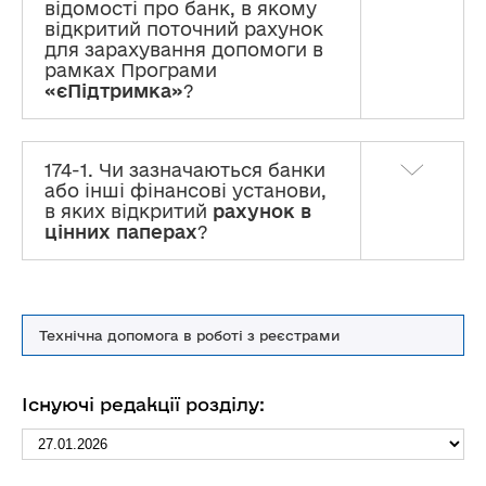
відомості про банк, в якому
відкритий поточний рахунок
ІІ. Суб’єкти декларування
для зарахування допомоги в
рамках Програми
«єПідтримка»
?
ІІІ. Члени сім’ї суб’єкта декларування
IV. Загальні положення щодо відображення
відомостей про об’єкти декларування
174-1. Чи зазначаються банки
або інші фінансові установи,
в яких відкритий
рахунок в
V. Об’єкти нерухомості
цінних паперах
?
VІ. Об’єкти незавершеного будівництва
VІІ. Рухоме майно (крім транспортних
Технічна допомога в роботі з реєстрами
засобів)
VІІІ. Транспортні засоби
Існуючі редакції розділу:
ІХ. Цінні папери