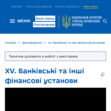
Вебсайт
Реєстр декларацій
Реєстр прозорості
База знань
ІСМ Д
База знань
МЕНЮ
Роз’яснення
Головна
Декларування
XV. Банківські та інші фінансові установи
Технічна допомога в роботі з реєстрами
XV. Банківські та інші
фінансові установи