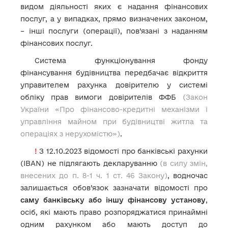
видом діяльності яких є надання фінансових
послуг, а у випадках, прямо визначених законом,
– інші послуги (операції), пов’язані з наданням
фінансових послуг.
Система функціонування фонду
фінансування будівництва передбачає відкриття
управителем рахунка довірителю у системі
обліку прав вимоги довірителів ФФБ
(Закон
України «Про фінансово-кредитні механізми і
управління майном при будівництві житла та
операціях з нерухомістю»)
.
!
З 12.10.2023 відомості про банківські рахунки
(IBAN) не підлягають декларуванню
(в силу змін,
внесених до п. 8-1 ч. 1 ст. 46 Закону)
, водночас
залишається обов’язок зазначати відомості про
саму банківську або іншу фінансову установу
,
осіб, які мають право розпоряджатися принаймні
одним рахунком або мають доступ до