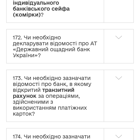
індивідуального
банківського сейфа
(комірки)
?
172. Чи необхідно
декларувати відомості про АТ
«Державний ощадний банк
України»?
173. Чи необхідно зазначати
відомості про банк, в якому
відкритий
транзитний
рахунок
за операціями,
Декларування
здійсненими з
використанням платіжних
карток?
Розміри прожиткового мінімуму та інша
інформація
І. Види декларацій та порядок їх подання
174. Чи необхідно зазначати