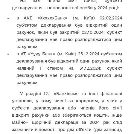
На ім’я члена сім’ї (сина) суб’єкта
декларування – неповнолітної особи у 2024 році:
в АКБ «ХхххххБанк» (м. Київ) 02.02.2024
суб’єктом декларування був відкритий один
рахунок, який був закритий 02.10.2024; суб’єкт
декларування мав право розпоряджатися цим
рахунком;
в АТ «Yyyy Банк» (м. Київ) 25.12.2024 суб’єктом
декларування був відкритий один рахунок, який
наявний і станом на 31.12.2024; суб’єкт
декларування має право розпоряджатися цим
рахунком.
У розділі 12.1 «Банківські та інші фінансові
установи, у тому числі за кордоном, у яких у
суб’єкта декларування або членів його сім’ї
відкриті рахунки або зберігаються кошти, інше
майно» щорічній декларації за 2024 рік слід
зазначити відомості про два об’єкти (два записи),