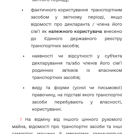
фактичного користування транспортним
засобом у звітному періоді, якщо
відомості про декларанта / члена його
сім’ї як
належного користувача
внесено
до Єдиного державного реєстру
транспортних засобів
;
наявності чи відсутності у суб’єкта
декларування та/або членів його сім’ї
родинних зв’язків із власником
транспортних засобів;
виду та форми (усної чи письмової)
правочину, на підставі якого транспортні
засоби перебувають у власності,
користуванні.
!
На відміну від іншого цінного рухомого
майна, відомості про транспортні засоби та інші
самохідні машини й механізми зазначаються