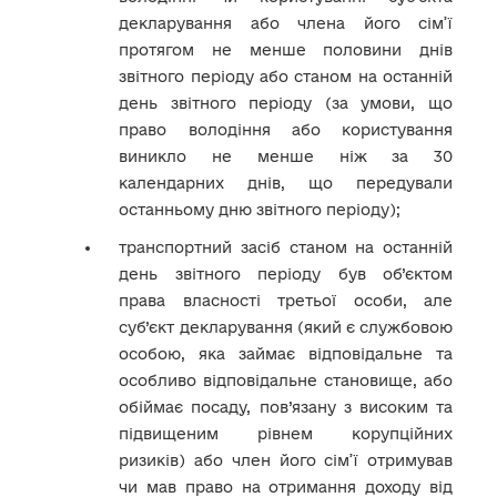
декларування або члена його сім’ї
протягом не менше половини днів
звітного періоду або станом на останній
день звітного періоду (за умови, що
право володіння або користування
виникло не менше ніж за 30
календарних днів, що передували
останньому дню звітного періоду);
транспортний засіб станом на останній
день звітного періоду був об’єктом
права власності третьої особи, але
суб’єкт декларування (який є службовою
особою, яка займає відповідальне та
особливо відповідальне становище, або
обіймає посаду, пов’язану з високим та
підвищеним рівнем корупційних
ризиків) або член його сім’ї отримував
чи мав право на отримання доходу від