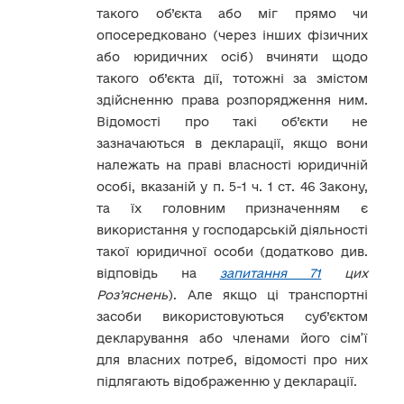
такого об’єкта або міг прямо чи
опосередковано (через інших фізичних
або юридичних осіб) вчиняти щодо
такого об’єкта дії, тотожні за змістом
здійсненню права розпорядження ним.
Відомості про такі об’єкти не
зазначаються в декларації, якщо вони
належать на праві власності юридичній
особі, вказаній у п. 5-1 ч. 1 ст. 46 Закону,
та їх головним призначенням є
використання у господарській діяльності
такої юридичної особи (додатково див.
відповідь на
запитання 71
цих
Роз’яснень
). Але якщо ці транспортні
засоби використовуються суб’єктом
декларування або членами його сім’ї
для власних потреб, відомості про них
підлягають відображенню у декларації.