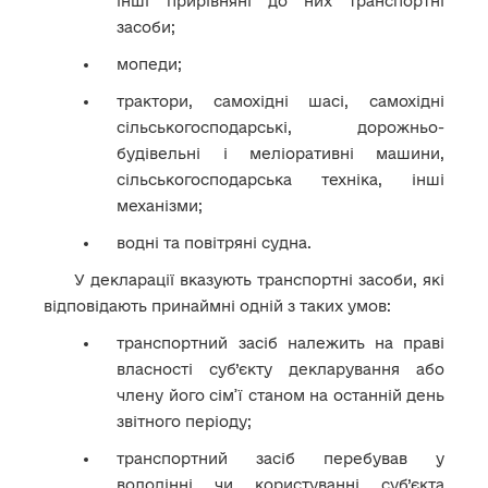
інші прирівняні до них транспортні
засоби;
мопеди;
трактори, самохідні шасі, самохідні
сільськогосподарські, дорожньо-
будівельні і меліоративні машини,
сільськогосподарська техніка, інші
механізми;
водні та повітряні судна.
У декларації вказують транспортні засоби, які
відповідають принаймні одній з таких умов:
транспортний засіб належить на праві
власності суб’єкту декларування або
члену його сім’ї станом на останній день
звітного періоду;
транспортний засіб перебував у
володінні чи користуванні суб’єкта