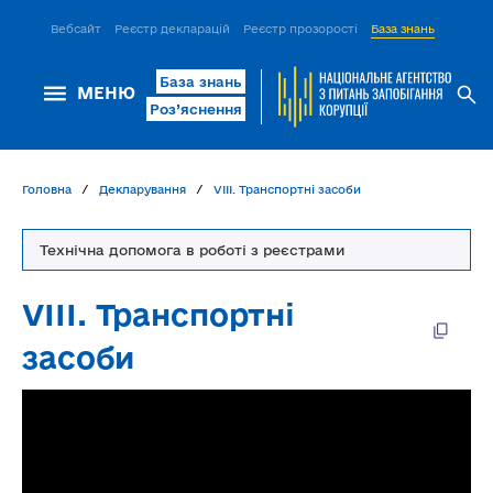
Вебсайт
Реєстр декларацій
Реєстр прозорості
База знань
ІСМ Д
База знань
МЕНЮ
Роз’яснення
Головна
Декларування
VІІІ. Транспортні засоби
Технічна допомога в роботі з реєстрами
VІІІ. Транспортні
засоби