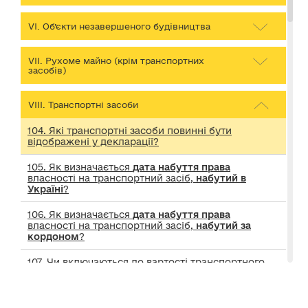
VІ. Об’єкти незавершеного будівництва
VІІ. Рухоме майно (крім транспортних
засобів)
VІІІ. Транспортні засоби
104. Які транспортні засоби повинні бути
відображені у декларації?
105. Як визначається
дата набуття права
власності на транспортний засіб,
набутий в
Україні
?
106. Як визначається
дата набуття права
власності на транспортний засіб,
набутий за
кордоном
?
107. Чи включаються до вартості транспортного
засобу витрати, пов’язані з його
митним
оформленням, реєстрацією, ремонтом
?