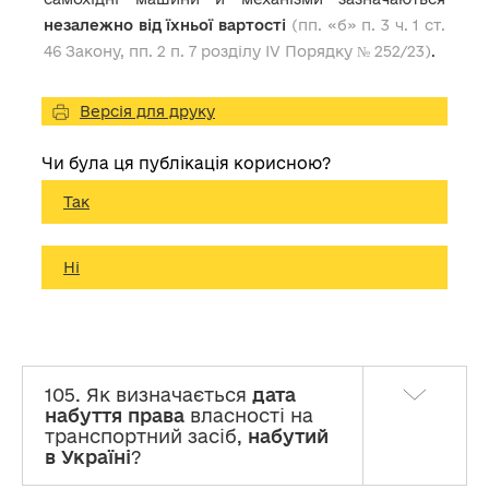
незалежно від їхньої вартості
(пп. «б» п. 3 ч. 1 ст.
46 Закону, пп. 2 п. 7 розділу IV Порядку № 252/23)
.
Версія для друку
Чи була ця публікація корисною?
Так
Ні
105. Як визначається
дата
набуття права
власності на
транспортний засіб,
набутий
в Україні
?