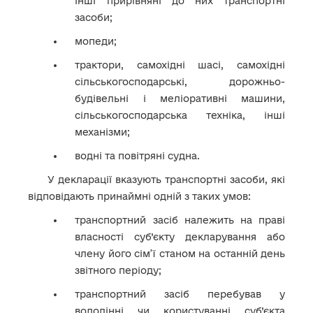
інші прирівняні до них транспортні
засоби;
мопеди;
трактори, самохідні шасі, самохідні
сільськогосподарські, дорожньо-
будівельні і меліоративні машини,
сільськогосподарська техніка, інші
механізми;
водні та повітряні судна.
У декларації вказують транспортні засоби, які
відповідають принаймні одній з таких умов:
транспортний засіб належить на праві
власності суб’єкту декларування або
члену його сім’ї станом на останній день
звітного періоду;
транспортний засіб перебував у
володінні чи користуванні суб’єкта