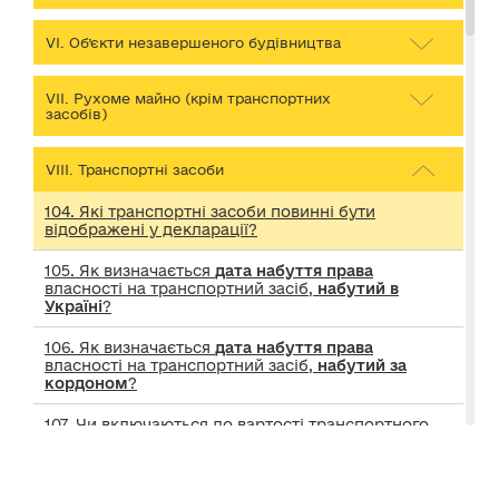
VІ. Об’єкти незавершеного будівництва
VІІ. Рухоме майно (крім транспортних
засобів)
VІІІ. Транспортні засоби
104. Які транспортні засоби повинні бути
відображені у декларації?
105. Як визначається
дата набуття права
власності на транспортний засіб,
набутий в
Україні
?
106. Як визначається
дата набуття права
власності на транспортний засіб,
набутий за
кордоном
?
107. Чи включаються до вартості транспортного
засобу витрати, пов’язані з його
митним
оформленням, реєстрацією, ремонтом
?