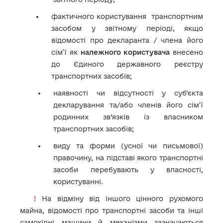
фактичного користування транспортним
засобом у звітному періоді, якщо
відомості про декларанта / члена його
сім’ї як
належного користувача
внесено
до Єдиного державного реєстру
транспортних засобів
;
наявності чи відсутності у суб’єкта
декларування та/або членів його сім’ї
родинних зв’язків із власником
транспортних засобів;
виду та форми (усної чи письмової)
правочину, на підставі якого транспортні
засоби перебувають у власності,
користуванні.
!
На відміну від іншого цінного рухомого
майна, відомості про транспортні засоби та інші
самохідні машини й механізми зазначаються