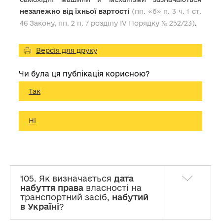
незалежно від їхньої вартості
(пп. «б» п. 3 ч. 1 ст.
46 Закону, пп. 2 п. 7 розділу IV Порядку № 252/23)
.
Версія для друку
Чи була ця публікація корисною?
Так
Ні
105. Як визначається
дата
набуття права
власності на
транспортний засіб,
набутий
в Україні
?