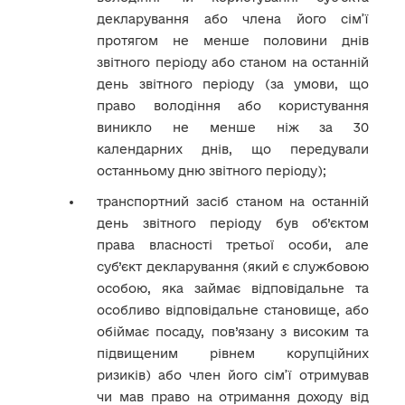
декларування або члена його сім’ї
протягом не менше половини днів
звітного періоду або станом на останній
день звітного періоду (за умови, що
право володіння або користування
виникло не менше ніж за 30
календарних днів, що передували
останньому дню звітного періоду);
транспортний засіб станом на останній
день звітного періоду був об’єктом
права власності третьої особи, але
суб’єкт декларування (який є службовою
особою, яка займає відповідальне та
особливо відповідальне становище, або
обіймає посаду, пов’язану з високим та
підвищеним рівнем корупційних
ризиків) або член його сім’ї отримував
чи мав право на отримання доходу від