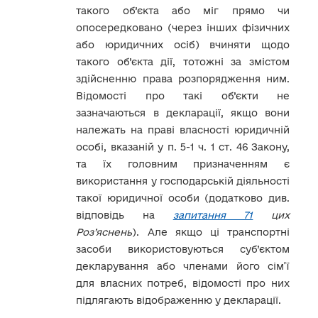
такого об’єкта або міг прямо чи
опосередковано (через інших фізичних
або юридичних осіб) вчиняти щодо
такого об’єкта дії, тотожні за змістом
здійсненню права розпорядження ним.
Відомості про такі об’єкти не
зазначаються в декларації, якщо вони
належать на праві власності юридичній
особі, вказаній у п. 5-1 ч. 1 ст. 46 Закону,
та їх головним призначенням є
використання у господарській діяльності
такої юридичної особи (додатково див.
відповідь на
запитання 71
цих
Роз’яснень
). Але якщо ці транспортні
засоби використовуються суб’єктом
декларування або членами його сім’ї
для власних потреб, відомості про них
підлягають відображенню у декларації.