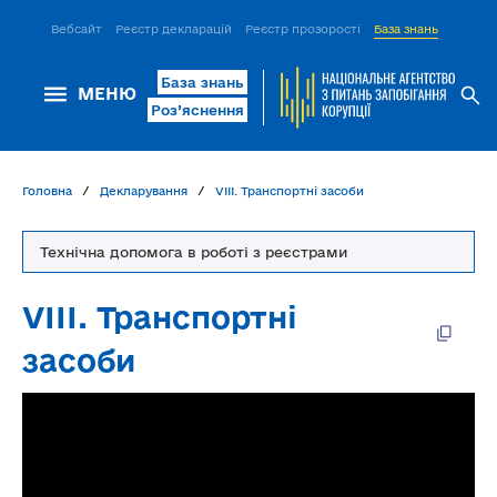
Вебсайт
Реєстр декларацій
Реєстр прозорості
База знань
ІСМ Д
База знань
МЕНЮ
Роз’яснення
Головна
Декларування
VІІІ. Транспортні засоби
Технічна допомога в роботі з реєстрами
VІІІ. Транспортні
засоби