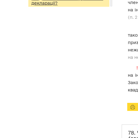
член
декларації?
на і
78. Чи зазначаються відомості
(п. 2
про об’єкт нерухомості, який є
задекларованим
(зареєстрованим) місцем
проживання
?
так
приз
79. Чи необхідно у розділі 3
неж
«Об’єкти нерухомості»
декларації зазначати відомості
на н
про об’єкт нерухомості, який у
розділі 2.1 «Інформація про
!
суб’єкта декларування» вказано
місцем фактичного проживання
на і
або поштовою адресою, на яку
Зако
Національне агентство може
надіслати кореспонденцію
квад
суб’єкту декларування?
80. Особливості декларування
відомостей про
земельні
ділянки
81. Декларування відомостей
78.
про земельну ділянку під
об’єктом нерухомості