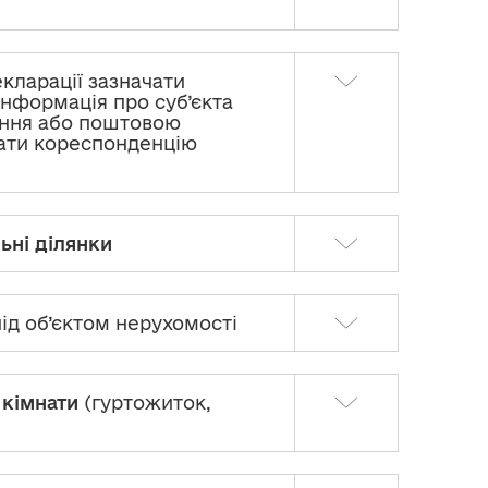
екларації зазначати
«Інформація про суб’єкта
ання або поштовою
лати кореспонденцію
ьні ділянки
ід об’єктом нерухомості
 кімнати
(гуртожиток,