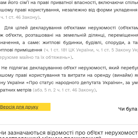
ам його сім’ї на праві приватної власності, включаючи спіль
ншому праві користування, незалежно від форми укладення 
 ч. 1 ст. 46 Закону)
.
Для цілей декларування об’єктами нерухомості (об’єкт
ож
об’єкти, розташовані на земельній ділянці, переміщенн
начення, а саме: житлові будинки, будівлі, споруди, а т
итлові приміщення
(ч. 1 ст. 181 ЦК України, ч. 1 ст. 5 Зако
ерухоме майно та їх обтяжень»)
.
Не підлягає декларуванню об’єкт нерухомості, який перебу
ншому праві користування та витрати на оренду (винайм) я
ну України «Про статус народного депутата України», за у
ратних метрів
(абз. 5 п. 2 ч. 1 ст. 46 Закону)
.
Версія для друку
Чи була
 Чи зазначаються відомості про об’єкт нерухомост