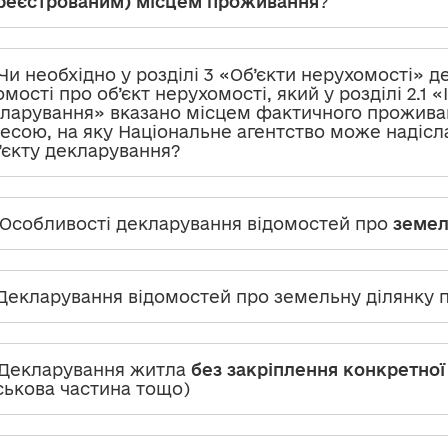
реєстрованим) місцем проживання
?
 Чи необхідно у розділі 3 «Об’єкти нерухомості» д
омості про об’єкт нерухомості, який у розділі 2.1 
ларування» вказано місцем фактичного прожив
есою, на яку Національне агентство може надіс
’єкту декларування?
 Особливості декларування відомостей про
земел
 Декларування відомостей про земельну ділянку п
 Декларування житла
без закріплення конкретної
ськова частина тощо)