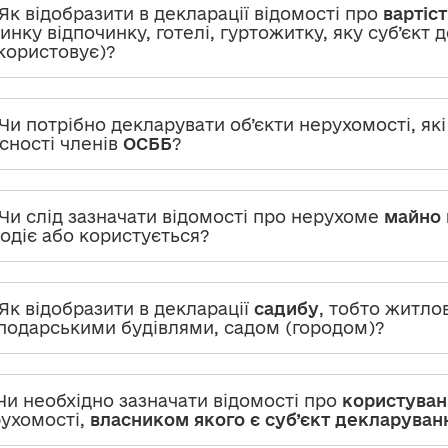
 Як відобразити в декларації відомості про
вартіс
инку відпочинку, готелі, гуртожитку, яку суб’єкт
користовує)?
 Чи потрібно декларувати об’єкти нерухомості, як
сності членів
ОСББ
?
 Чи слід зазначати відомості про нерухоме
майно 
одіє або користується?
 Як відобразити в декларації
садибу
, тобто житло
подарськими будівлями, садом (городом)?
 Чи необхідно зазначати відомості про
користуван
ухомості,
власником якого є суб’єкт декларуван