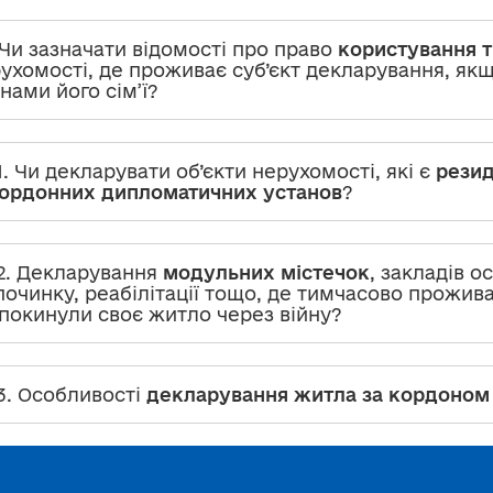
 Чи зазначати відомості про право
користування т
ухомості, де проживає суб’єкт декларування, якщо
нами його сім’ї?
1. Чи декларувати об’єкти нерухомості, які є
резид
ордонних дипломатичних установ
?
2. Декларування
модульних містечок
, закладів о
починку, реабілітації тощо, де тимчасово прожив
 покинули своє житло через війну?
3. Особливості
декларування житла за кордоном