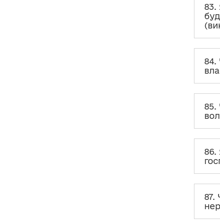
будівлями, садом (городом)?
83.
буд
87. Чи необхідно зазначати
(ви
відомості про
користування
членом сім’ї
об’єктом
нерухомості,
власником якого є
суб’єкт декларування
, або
84.
навпаки?
вла
88. Чи зазначати відомості про
право
користування третіх осіб
щодо об’єкта нерухомості, де
проживає суб’єкт декларування,
85.
якщо такі треті особи не є
вол
членами його сім’ї?
88-1. Чи декларувати об’єкти
нерухомості, які є
резиденціями
86.
керівників закордонних
дипломатичних установ
?
гос
88-2. Декларування
модульних
містечок
, закладів освіти,
охорони здоров’я, відпочинку,
87.
реабілітації тощо, де тимчасово
нер
проживають ВПО, інші
громадяни, які покинули своє