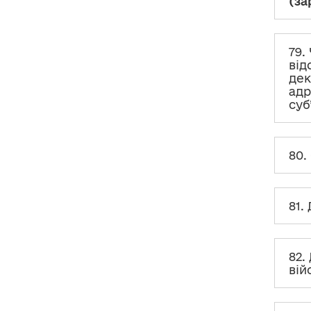
(за
82. Декларування житла
без
закріплення конкретної кімнати
(гуртожиток, військова частина
79.
тощо)
від
дек
83. Як відобразити в декларації
адр
відомості про
вартість кімнати
,
суб
в тому числі у будинку
відпочинку, готелі, гуртожитку,
яку суб’єкт декларування
орендує (використовує)?
80.
84. Чи потрібно декларувати
об’єкти нерухомості, які
перебувають у спільній
власності членів
ОСББ
?
81.
85. Чи слід зазначати відомості
про нерухоме
майно
кооперативу
, яким особа
82.
володіє або користується?
вій
86. Як відобразити в декларації
садибу
, тобто житловий будинок
з прилеглими господарськими