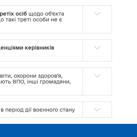
ретіх осіб
щодо об’єкта
 такі треті особи не є
енціями керівників
світи, охорони здоров’я,
ають ВПО, інші громадяни,
в період дії воєнного стану