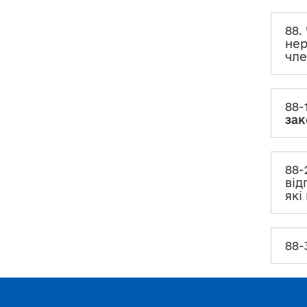
житло через війну?
88.
88-3. Особливості
декларування
нер
житла за кордоном
в період дії
воєнного стану
чле
VІ. Об’єкти незавершеного
будівництва
88-
зак
VІІ. Рухоме майно (крім
транспортних засобів)
88-
VІІІ. Транспортні засоби
від
які
ІХ. Цінні папери
Х. Корпоративні права
88-
ХІ. Юридичні особи, трасти
або інші подібні правові
утворення, кінцевим
бенефіціарним власником