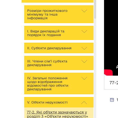
Розміри прожиткового
мінімуму та інша
інформація
І. Види декларацій та
порядок їх подання
ІІ. Суб’єкти декларування
ІІІ. Члени сім’ї суб’єкта
декларування
IV. Загальні положення
щодо відображення
77-
відомостей про об’єкти
декларування
V. Об’єкти нерухомості
77-2. Які об’єкти зазначаються у
розділі 3 «Об’єкти нерухомості»