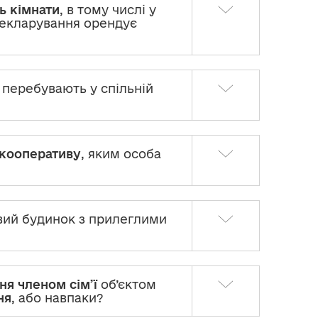
ть кімнати
, в тому числі у
 декларування орендує
і перебувають у спільній
кооперативу
, яким особа
вий будинок з прилеглими
ня членом сім’ї
об’єктом
ня
, або навпаки?