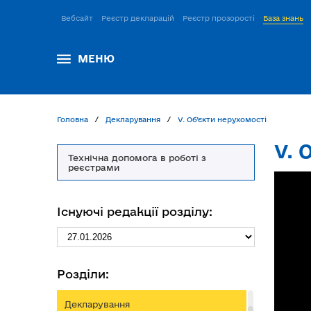
Вебсайт
Реєстр декларацій
Реєстр прозорості
База знань
МЕНЮ
Головна
Декларування
V. Об’єкти нерухомості
V. 
Технічна допомога в роботі з
реєстрами
Існуючі редакції розділу:
Розділи:
Декларування