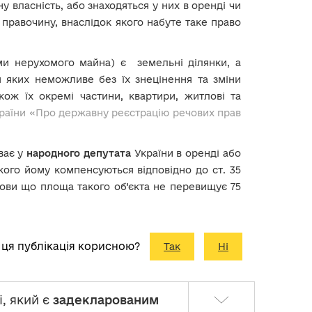
ну власність, або знаходяться у них в оренді чи
правочину, внаслідок якого набуте таке право
ами нерухомого майна) є
земельні ділянки, а
я яких неможливе без їх знецінення та зміни
акож їх окремі частини, квартири, житлові та
ну України «Про державну реєстрацію речових прав
ває у
народного депутата
України в оренді або
кого йому компенсуються відповідно до ст. 35
мови що площа такого об’єкта не перевищує 75
 ця публікація корисною?
Так
Ні
і, який є
задекларованим