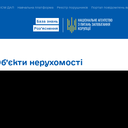
ІСМ ДАП
Навчальна платформа
Реєстр порушників
Портал повідомлень в
База знань
Роз’яснення
Об’єкти нерухомості