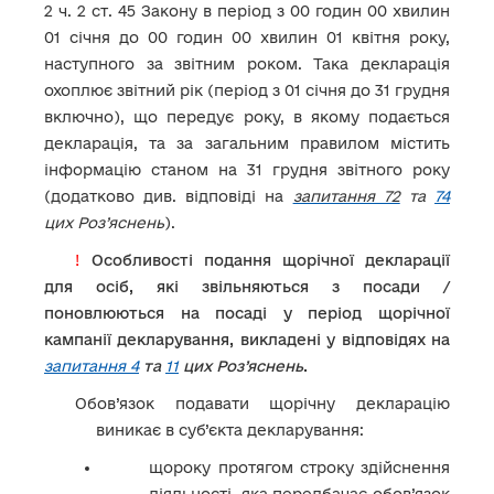
2 ч. 2 ст. 45 Закону в період з 00 годин 00 хвилин
01 січня до 00 годин 00 хвилин 01 квітня року,
наступного за звітним роком. Така декларація
охоплює звітний рік (період з 01 січня до 31 грудня
включно), що передує року, в якому подається
декларація, та за загальним правилом містить
інформацію станом на 31 грудня звітного року
(додатково див. відповіді на
запитання 72
та
74
цих Роз’яснень
).
!
Особливості подання щорічної декларації
для осіб, які звільняються з посади /
поновлюються на посаді у період щорічної
кампанії декларування, викладені у відповідях на
запитання 4
та
11
цих Роз’яснень
.
Обов’язок подавати щорічну декларацію
виникає в суб’єкта декларування:
щороку протягом строку здійснення
діяльності, яка передбачає обов’язок