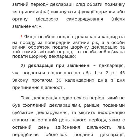
звітний період» декларації слід обрати позначку
«я припинив(ла) виконувати функції держави або
органу місцевого самоврядування (після
звільнення)».
!
Якщо особою подана декларація кандидата
на посаду за попередній звітний рік, а в особи
виник обов’язок подати щорічну декларацію за
той самий звітний період, то особа зобов’язана
подати щорічну декларацію;
2)
декларація
при звільненні
– декларація,
яка подається відповідно до абз. 1 ч. 2 ст. 45
Закону протягом 30 календарних днів з дня
припинення діяльності.
Така декларація подається за період, який не
був охоплений деклараціями, раніше поданими
суб’єктом декларування, та містить інформацію
станом на останній день такого періоду, яким є
останній день здійснення діяльності, яка
передбачає обов’язок подання декларації,