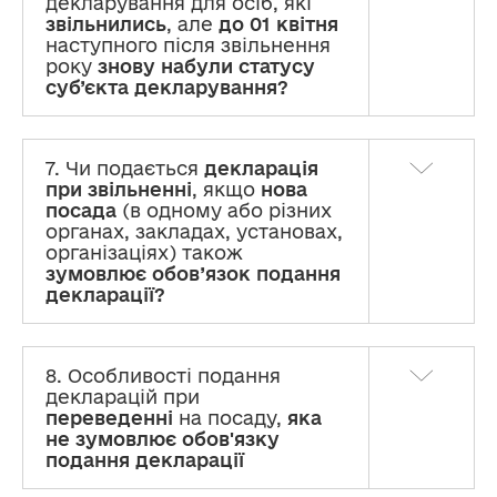
декларування для осіб, які
звільнились
, але
до 01 квітня
наступного після звільнення
року
знову набули статусу
суб’єкта декларування?
7. Чи подається
декларація
при звільненні
, якщо
нова
посада
(в одному або різних
органах, закладах, установах,
організаціях) також
зумовлює обов’язок подання
декларації?
8. Особливості подання
декларацій при
переведенні
на посаду,
яка
не зумовлює обов'язку
подання декларації