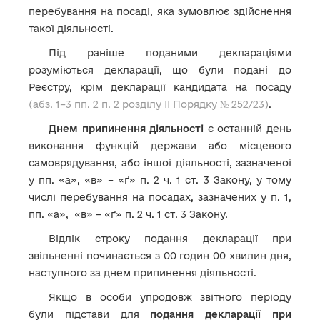
перебування на посаді, яка зумовлює здійснення
такої діяльності.
Під раніше поданими деклараціями
розуміються декларації, що були подані до
Реєстру, крім декларації кандидата на посаду
(абз. 1–3 пп. 2 п. 2 розділу ІІ Порядку № 252/23)
.
Днем припинення діяльності
є останній день
виконання функцій держави або місцевого
самоврядування, або іншої діяльності, зазначеної
у пп. «а», «в» – «ґ» п. 2 ч. 1 ст. 3 Закону, у тому
числі перебування на посадах, зазначених у п. 1,
пп. «а», «в» – «ґ» п. 2 ч. 1 ст. 3 Закону.
Відлік строку подання декларації при
звільненні починається з 00 годин 00 хвилин дня,
наступного за днем припинення діяльності.
Якщо в особи упродовж звітного періоду
були підстави для
подання декларації при