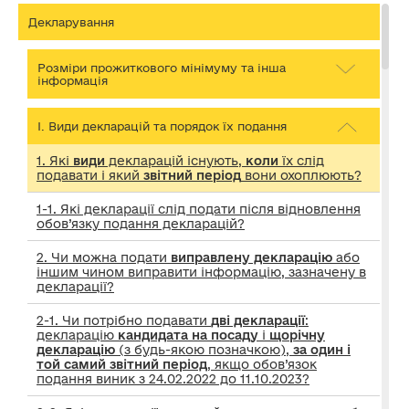
Декларування
Розміри прожиткового мінімуму та інша
інформація
І. Види декларацій та порядок їх подання
1. Які
види
декларацій існують,
коли
їх слід
подавати і який
звітний період
вони охоплюють?
1-1. Які декларації слід подати після відновлення
обов’язку подання декларацій?
2. Чи можна подати
виправлену декларацію
або
іншим чином виправити інформацію, зазначену в
декларації?
2-1. Чи потрібно подавати
дві декларації
:
декларацію
кандидата на посаду
і
щорічну
декларацію
(з будь-якою позначкою),
за один і
той самий звітний період
, якщо обов’язок
подання виник з 24.02.2022 до 11.10.2023?