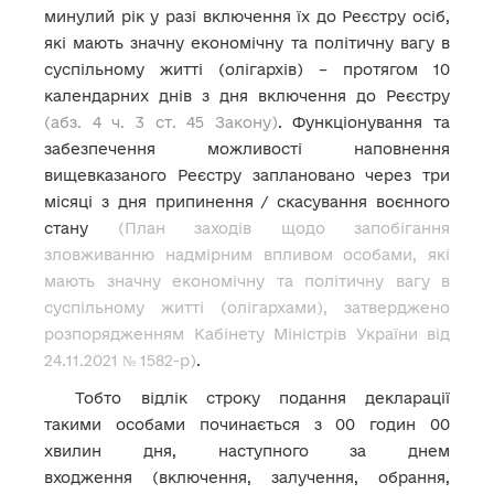
минулий рік у разі включення їх до Реєстру осіб,
які мають значну економічну та політичну вагу в
суспільному житті (олігархів) – протягом 10
календарних днів з дня включення до Реєстру
(абз. 4 ч. 3 ст. 45 Закону)
.
Функціонування та
забезпечення можливості наповнення
вищевказаного Реєстру заплановано через три
місяці з дня припинення / скасування воєнного
стану
(План заходів щодо запобігання
зловживанню надмірним впливом особами, які
мають значну економічну та політичну вагу в
суспільному житті (олігархами), затверджено
розпорядженням Кабінету Міністрів України від
24.11.2021 № 1582-р)
.
Тобто відлік строку подання декларації
такими особами починається з 00 годин 00
хвилин дня, наступного за днем
входження (включення, залучення, обрання,