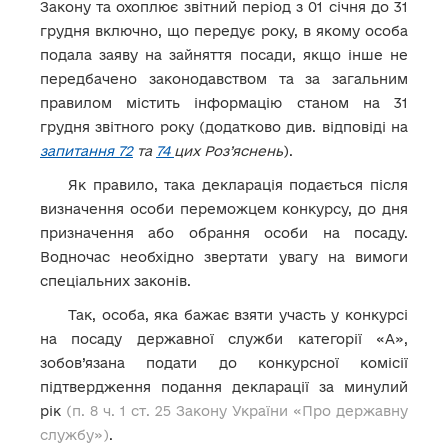
Закону та охоплює звітний період з 01 січня до 31
грудня включно, що передує року, в якому особа
подала заяву на зайняття посади, якщо інше не
передбачено законодавством та за загальним
правилом містить інформацію станом на 31
грудня звітного року (додатково див. відповіді на
запитання 72
та
74
цих Роз’яснень
).
Як правило, така декларація подається після
визначення особи переможцем конкурсу, до дня
призначення або обрання особи на посаду.
Водночас необхідно звертати увагу на вимоги
спеціальних законів.
Так, особа, яка бажає взяти участь у конкурсі
на посаду державної служби категорії «А»,
зобов’язана подати до конкурсної комісії
підтвердження подання декларації за минулий
рік
(п. 8 ч. 1 ст. 25 Закону України «Про державну
службу»)
.