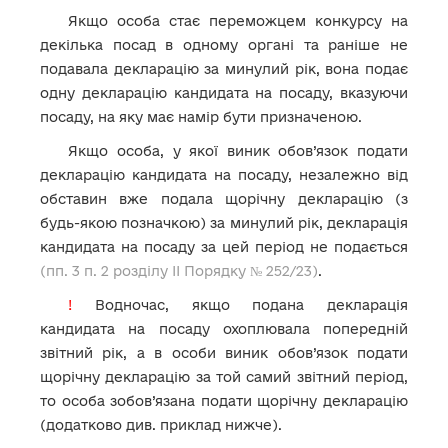
Якщо особа стає переможцем конкурсу на
декілька посад в одному органі та раніше не
подавала декларацію за минулий рік, вона подає
одну декларацію кандидата на посаду, вказуючи
посаду, на яку має намір бути призначеною.
Якщо особа, у якої виник обов’язок подати
декларацію кандидата на посаду, незалежно від
обставин вже подала щорічну декларацію (з
будь-якою позначкою) за минулий рік, декларація
кандидата на посаду за цей період не подається
(пп. 3 п. 2 розділу ІІ Порядку № 252/23)
.
!
Водночас, якщо подана декларація
кандидата на посаду охоплювала попередній
звітний рік, а в особи виник обов’язок подати
щорічну декларацію за той самий звітний період,
то особа зобов’язана подати щорічну декларацію
(додатково див. приклад нижче).