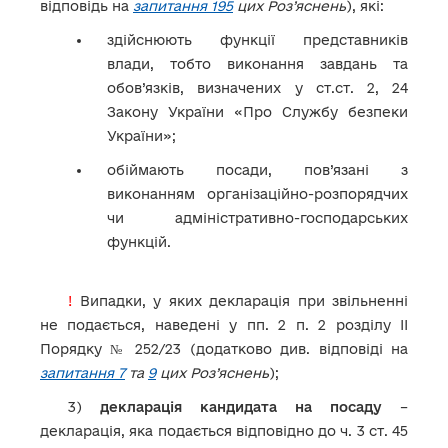
відповідь на
запитання 195
цих Роз’яснень
), які:
здійснюють функції представників
влади, тобто виконання завдань та
обов’язків, визначених у ст.ст. 2, 24
Закону України «Про Службу безпеки
України»;
обіймають посади, пов’язані з
виконанням організаційно-розпорядчих
чи адміністративно-господарських
функцій.
!
Випадки, у яких декларація при звільненні
не подається, наведені у пп. 2 п. 2 розділу ІІ
Порядку № 252/23 (додатково див. відповіді на
запитання 7
та
9
цих Роз’яснень
);
3)
декларація кандидата на посаду
–
декларація, яка подається відповідно до ч. 3 ст. 45