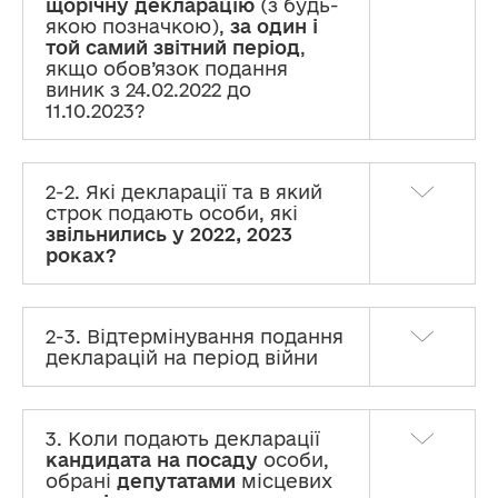
щорічну декларацію
(з будь-
якою позначкою),
за один і
той самий звітний період
,
якщо обов’язок подання
виник з 24.02.2022 до
11.10.2023?
2-2. Які декларації та в який
строк подають особи, які
звільнились у 2022, 2023
роках?
2-3. Відтермінування подання
декларацій на період війни
3. Коли подають декларації
кандидата на посаду
особи,
обрані
депутатами
місцевих