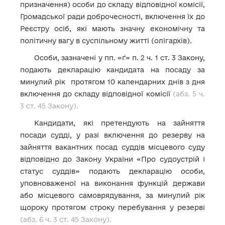
призначення) особи до складу відповідної комісії,
Громадської ради доброчесності, включення їх до
Реєстру осіб, які мають значну економічну та
політичну вагу в суспільному житті (олігархів).
Особи, зазначені у пп. «ґ» п. 2 ч. 1 ст. 3 Закону,
подають декларацію кандидата на посаду за
минулий рік протягом 10 календарних днів з дня
включення до складу відповідної комісії
(абз. 5 ч.
3 ст. 45 Закону).
Кандидати, які претендують на зайняття
посади судді, у разі включення до резерву на
зайняття вакантних посад суддів місцевого суду
відповідно до Закону України «Про судоустрій і
статус суддів» подають декларацію особи,
уповноваженої на виконання функцій держави
або місцевого самоврядування, за минулий рік
щороку протягом строку перебування у резерві
(абз. 6 ч. 3 ст. 45 Закону)
.