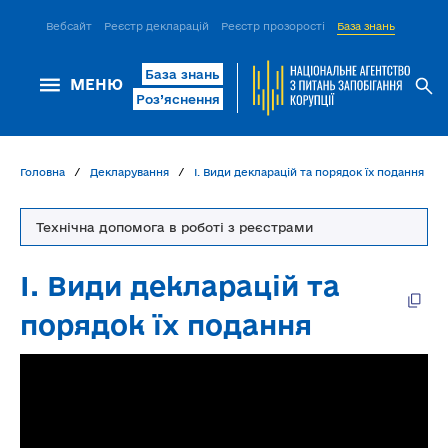
Вебсайт
Реєстр декларацій
Реєстр прозорості
База знань
ІСМ Д
База знань
МЕНЮ
Роз’яснення
Головна
Декларування
І. Види декларацій та порядок їх подання
Технічна допомога в роботі з реєстрами
І. Види декларацій та
порядок їх подання