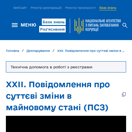
Вебсайт
Реєстр декларацій
Реєстр прозорості
База знань
ІСМ Д
База знань
МЕНЮ
Роз’яснення
Головна
Декларування
ХХІІ. Повідомлення про суттєві зміни в майновому стані (ПСЗ)
Технічна допомога в роботі з реєстрами
ХХІІ. Повідомлення про
суттєві зміни в
майновому стані (ПСЗ)