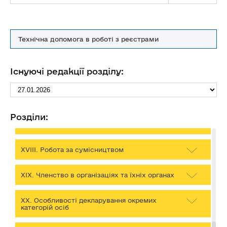
ХІІІ. Доходи, у тому числі подарунки
Технічна допомога в роботі з реєстрами
ХІV. Грошові активи
Існуючі редакції розділу:
XV. Банківські та інші фінансові установи
XVІ. Фінансові зобов’язання
Розділи:
XVІІ. Видатки та правочини
XVІІІ. Робота за сумісництвом
XIX. Членство в організаціях та їхніх органах
ХХ. Особливості декларування окремих
категорій осіб