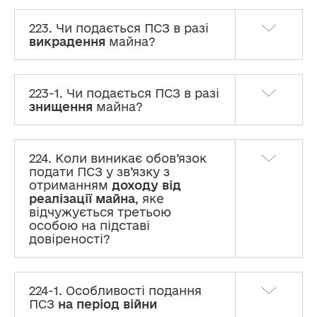
223. Чи подається ПСЗ в разі
V. Об’єкти нерухомості
викрадення
майна?
VІ. Об’єкти незавершеного будівництва
223-1. Чи подається ПСЗ в разі
VІІ. Рухоме майно (крім транспортних
знищення
майна?
засобів)
VІІІ. Транспортні засоби
224. Коли виникає обов’язок
подати ПСЗ у зв’язку з
ІХ. Цінні папери
отриманням
доходу від
реалізації майна
, яке
відчужується третьою
Х. Корпоративні права
особою на підставі
довіреності?
ХІ. Юридичні особи, трасти або інші подібні
правові утворення, кінцевим бенефіціарним
власником (контролером) яких є суб’єкт
декларування або члени його сім’ї
224-1. Особливості подання
ПСЗ
на період війни
ХІІ. Нематеріальні активи