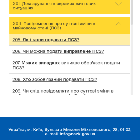
ХХІ. Декларування в окремих життєвих
ситуаціях
ХХІІ. Повідомлення про суттєві зміни в
майновому стані (ПСЗ)
205.
Як і коли подавати ПСЗ
?
206. Чи можна подати
виправлене ПСЗ
?
207.
У яких випадках
виникає обов’язок подати
ПСЗ?
208.
Хто
зобов’язаний подавати ПСЗ?
209. Чи слід повідомляти про суттєві зміни в
майновому стані
члена сім’
ї суб’єкта
декларування?
210. З якого моменту суб’єкт декларування
більше не зобов’язаний подавати ПСЗ
?
211. Коли необхідно подавати ПСЗ у разі
Україна, м. Київ, бульвар Миколи Міхновського, 28, 01103;
придбання автомобіля за кордоном
e-mail:
info@nazk.gov.ua
?