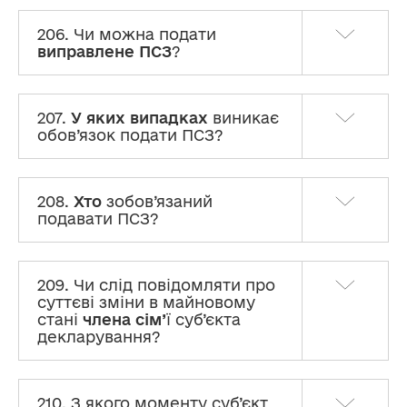
206. Чи можна подати
виправлене ПСЗ
?
207.
У яких випадках
виникає
обов’язок подати ПСЗ?
208.
Хто
зобов’язаний
подавати ПСЗ?
209. Чи слід повідомляти про
суттєві зміни в майновому
стані
члена сім’
ї суб’єкта
декларування?
210. З якого моменту суб’єкт