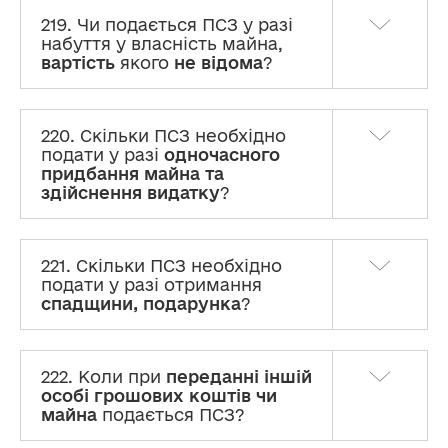
219. Чи подається ПСЗ у разі
набуття у власність майна,
вартість
якого
не відома
?
220. Скільки ПСЗ необхідно
подати у разі
одночасного
Декларування
придбання майна та
здійснення видатку
?
Розміри прожиткового мінімуму та інша
інформація
221. Скільки ПСЗ необхідно
І. Види декларацій та порядок їх подання
подати у разі отримання
спадщини, подарунка
?
ІІ. Суб’єкти декларування
ІІІ. Члени сім’ї суб’єкта декларування
222. Коли при
переданні іншій
особі грошових коштів чи
майна
подається ПСЗ?
IV. Загальні положення щодо відображення
відомостей про об’єкти декларування