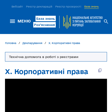
Вебсайт
Реєстр декларацій
Реєстр прозорості
База знань
ІСМ Д
База знань
МЕНЮ
Роз’яснення
Головна
Декларування
Х. Корпоративні права
Технічна допомога в роботі з реєстрами
Х. Корпоративні права