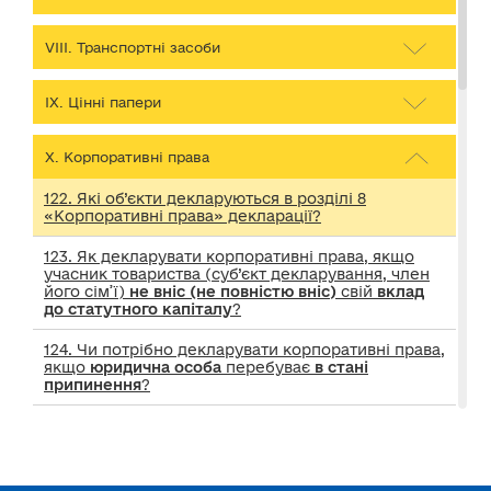
VІІІ. Транспортні засоби
ІХ. Цінні папери
Х. Корпоративні права
122. Які об’єкти декларуються в розділі 8
«Корпоративні права» декларації?
123. Як декларувати корпоративні права, якщо
учасник товариства (суб’єкт декларування, член
його сім’ї)
не вніс (не повністю вніс)
свій
вклад
до статутного капіталу
?
124. Чи потрібно декларувати корпоративні права,
якщо
юридична особа
перебуває
в стані
припинення
?
124-1. Чи є члени
фермерського господарства
носіями корпоративних прав
для цілей
декларування?