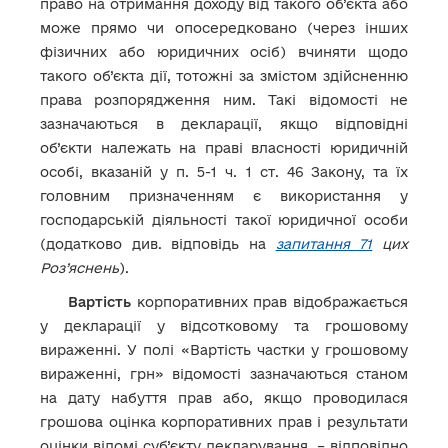
право на отримання доходу від такого об’єкта або
може прямо чи опосередковано (через інших
фізичних або юридичних осіб) вчиняти щодо
такого об’єкта дії, тотожні за змістом здійсненню
права розпорядження ним. Такі відомості не
зазначаються в декларації, якщо відповідні
об’єкти належать на праві власності юридичній
особі, вказаній у п. 5-1 ч. 1 ст. 46 Закону, та їх
головним призначенням є використання у
господарській діяльності такої юридичної особи
(додатково див. відповідь на
запитання 71
цих
Роз’яснень
).
Вартість
корпоративних прав відображається
у декларації у відсотковому та грошовому
вираженні. У полі «Вартість частки у грошовому
вираженні, грн» відомості зазначаються станом
на дату набуття прав або, якщо проводилася
грошова оцінка корпоративних прав і результати
оцінки відомі суб’єкту декларування, – відповідно