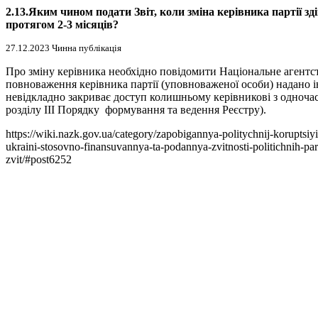
2.13.Яким чином подати Звіт, коли зміна керівника партії з
протягом 2-3 місяців?
27.12.2023 Чинна публікація
Про зміну керівника необхідно повідомити Національне агентст
повноваження керівника партії (уповноваженої особи) надано і
невідкладно закриває доступ колишньому керівникові з одноча
розділу ІІІ Порядку формування та ведення Реєстру).
https://wiki.nazk.gov.ua/category/zapobigannya-politychnij-koruptsiyi
ukraini-stosovno-finansuvannya-ta-podannya-zvitnosti-politichnih-pa
zvit/#post6252