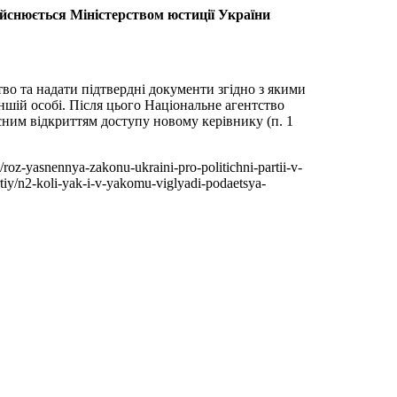
дійснюється Міністерством юстиції України
во та надати підтвердні документи згідно з якими
ншій особі. Після цього Національне агентство
сним відкриттям доступу новому керівнику (п. 1
/roz-yasnennya-zakonu-ukraini-pro-politichni-partii-v-
rtiy/n2-koli-yak-i-v-yakomu-viglyadi-podaetsya-