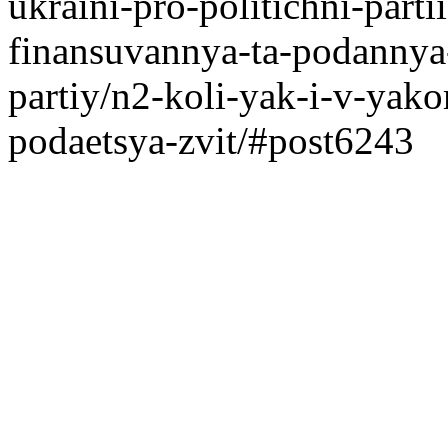
ukraini-pro-politichni-parti
finansuvannya-ta-podannya-
partiy/n2-koli-yak-i-v-yak
podaetsya-zvit/#post6243