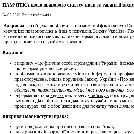
ПАМ’ЯТКА щодо правового статусу, прав та гарантій захи
24.02.2021 Чинна публікація
Викривач
– особа, яка повідомила про можливі факти корупційн
корупцією правопорушень, інших порушень Закону України «Про 
вчинених іншою особою, якщо така інформація стала їй відома у зв
проходженням нею служби чи навчання.
Важливо!
викривач
– це фізична особа (громадянин України, іноземе
що інформація є достовірною;
повідомлення викривача
має містити інформацію про фак
правопорушень, інших порушень Закону України «Про запо
підтверджують можливе вчинення правопорушення та можут
обставини правопорушення, місце і час його вчинення, осо
інформація стала
відома
викривачу
у зв’язку з
його трудов
науковою
діяльністю, проходженням служби чи навчання,
процедурах, які є обов’язковими для початку такої діяль
Викривач має наступні права:
бути повідомленим про його права та обов’язки;
на отримання інформації про стан та результати розгляду;