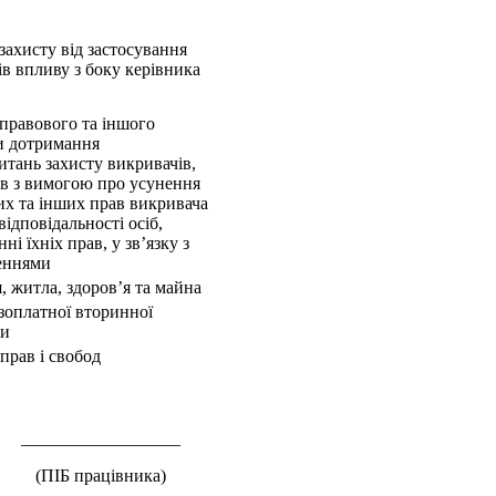
захисту від застосування
ів впливу з боку керівника
 правового та іншого
ки дотримання
итань захисту викривачів,
в з вимогою про усунення
х та інших прав викривача
відповідальності осіб,
і їхніх прав, у зв’язку з
еннями
, житла, здоров’я та майна
зоплатної вторинної
ги
 прав і свобод
__________________
(ПІБ працівника)