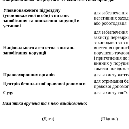
Уповноваженого підрозділу
для забезпечення 
(уповноваженої особи) з питань
негативних заход
запобігання та виявлення корупції в
або роботодавця
установі
для забезпечення
захисту, перевір
законодавства з п
Національного агентства з питань
внесення приписі
запобігання корупції
порушень трудови
і притягнення до 
винних у порушенн
такими повідомл
Правоохоронних органів
для захисту життя
для отримання бе
Центрів безоплатної правової допомоги
правової допомо
Суду
для захисту своїх
Пам’ятка вручена та з нею ознайомлено:
_____________(Дата)
_____________(Підпис)