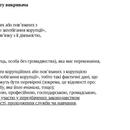
сту викривача
их або пов’язаних з
запобігання корупції»,
’язку з її діяльністю,
ць, особа без громадянства), яка має переконання,
ти корупційних або пов’язаних з корупцією
бігання корупції», тобто такі фактичні дані, що
ь бути перевірені (зокрема, це відомості про:
бу, яка його вчинила
, тощо);
ою, професійною, господарською, громадською,
 участю у передбачених законодавством
ності, проходження служби чи навчання
.