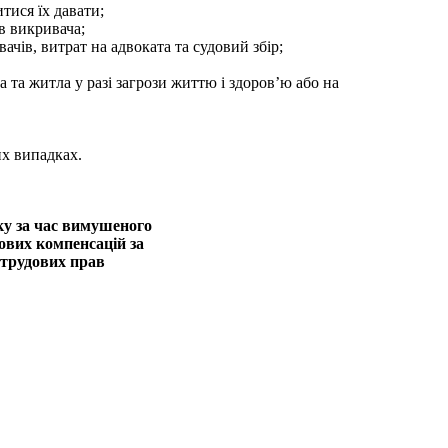
тися їх давати;
в викривача;
ачів, витрат на адвоката та судовий збір;
а та житла у разі загрози життю і здоров’ю або на
их випадках.
ку за час вимушеного
ових компенсацій за
трудових прав