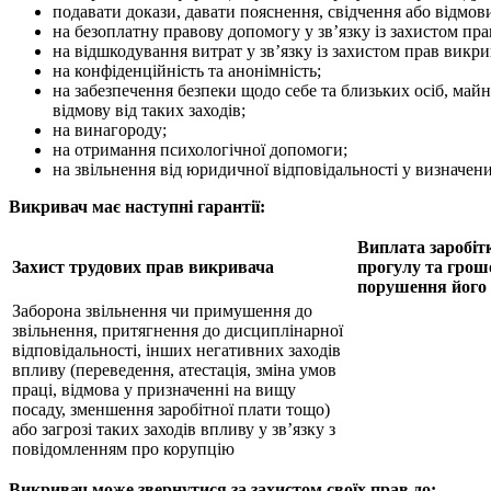
подавати докази, давати пояснення, свідчення або відмови
на безоплатну правову допомогу у зв’язку із захистом пра
на відшкодування витрат у зв’язку із захистом прав викрив
на конфіденційність та анонімність;
на забезпечення безпеки щодо себе та близьких осіб, майн
відмову від таких заходів;
на винагороду;
на отримання психологічної допомоги;
на звільнення від юридичної відповідальності у визначен
Викривач має наступні гарантії:
Виплата заробіт
Захист трудових прав викривача
прогулу та грош
порушення його 
Заборона звільнення чи примушення до
звільнення, притягнення до дисциплінарної
відповідальності, інших негативних заходів
впливу (переведення, атестація, зміна умов
праці, відмова у призначенні на вищу
посаду, зменшення заробітної плати тощо)
або загрозі таких заходів впливу у зв’язку з
повідомленням про корупцію
Викривач може звернутися за захистом своїх прав до: